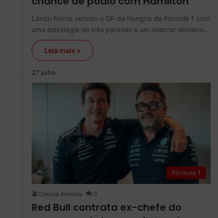
chance de pódio com Hamilton
Lando Norris venceu o GP da Hungria de Fórmula 1 com
uma estratégia de três paradas e um overcut decisivo…
Leia mais »
27 julho
Fórmula 1
Debora Almeida
0
Red Bull contrata ex-chefe do