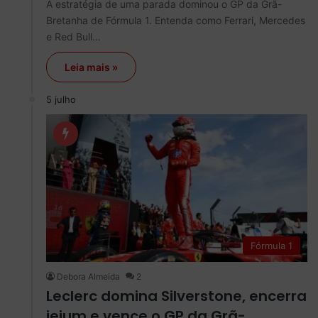
A estratégia de uma parada dominou o GP da Grã-
Bretanha de Fórmula 1. Entenda como Ferrari, Mercedes
e Red Bull…
Leia mais »
5 julho
Fórmula 1
Debora Almeida
2
Leclerc domina Silverstone, encerra
jejum e vence o GP da Grã-