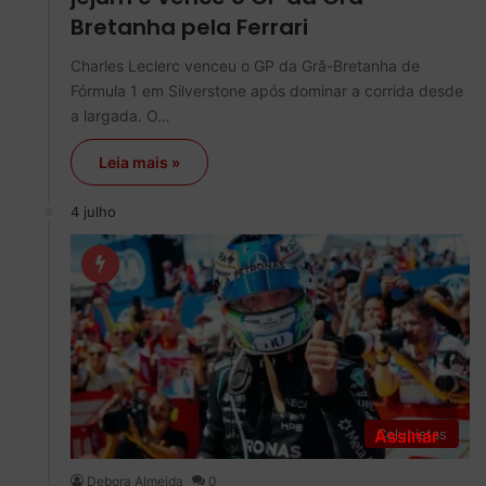
Bretanha pela Ferrari
Charles Leclerc venceu o GP da Grã-Bretanha de
Fórmula 1 em Silverstone após dominar a corrida desde
a largada. O…
Leia mais »
4 julho
Assinar
Colunistas
Debora Almeida
0