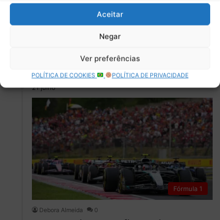
detalhes sobre a prova
Aceitar
A Fórmula 1 disputa o GP da Hungria, última etapa antes
das férias de verão. Confira o panorama do
Negar
campeonato,…
Ver preferências
Leia mais »
POLÍTICA DE COOKIES
POLÍTICA DE PRIVACIDADE
21 julho
Fórmula 1
Debora Almeida
0