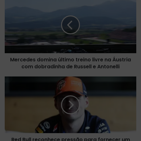
e
r
c
e
d
e
s
d
Mercedes domina último treino livre na Áustria
o
com dobradinha de Russell e Antonelli
m
i
n
R
a
e
ú
d
l
B
t
u
i
l
m
l
o
r
t
e
r
Red Bull reconhece pressão para fornecer um
c