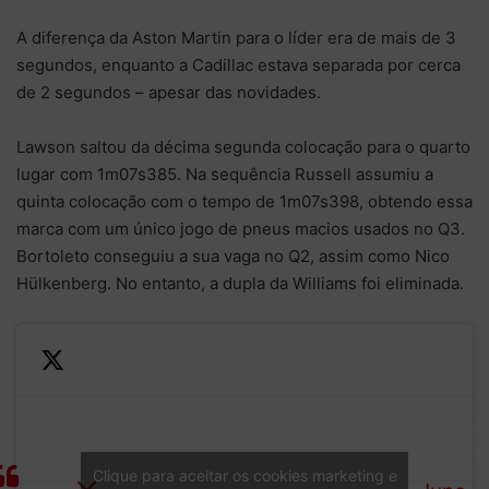
A diferença da Aston Martin para o líder era de mais de 3
segundos, enquanto a Cadillac estava separada por cerca
de 2 segundos – apesar das novidades.
Lawson saltou da décima segunda colocação para o quarto
lugar com 1m07s385. Na sequência Russell assumiu a
quinta colocação com o tempo de 1m07s398, obtendo essa
marca com um único jogo de pneus macios usados no Q3.
Bortoleto conseguiu a sua vaga no Q2, assim como Nico
Hülkenberg. No entanto, a dupla da Williams foi eliminada.
Sainz
—
Albon
Formul
Perez
ELIMINATED
1 (@F1
Bottas
Clique para aceitar os cookies marketing e