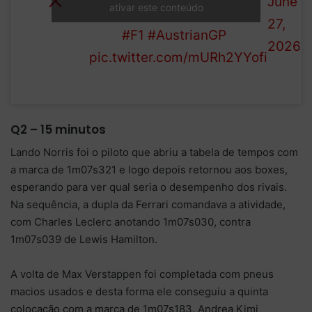
IN Q1
June
ativar este conteúdo
Alonso
27,
Stroll
#F1
#AustrianGP
2026
pic.twitter.com/mURh2YYofi
Q2 – 15 minutos
Lando Norris foi o piloto que abriu a tabela de tempos com
a marca de 1m07s321 e logo depois retornou aos boxes,
esperando para ver qual seria o desempenho dos rivais.
Na sequência, a dupla da Ferrari comandava a atividade,
com Charles Leclerc anotando 1m07s030, contra
1m07s039 de Lewis Hamilton.
A volta de Max Verstappen foi completada com pneus
macios usados e desta forma ele conseguiu a quinta
colocação com a marca de 1m07s183. Andrea Kimi