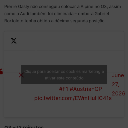
Pierre Gasly não conseguiu colocar a Alpine no Q3, assim
como a Audi também foi eliminada – embora Gabriel
Bortoleto tenha obtido a décima segunda posição.
Gasly
—
Bortoleto
Formu
Bearman
ELIMINATED
1 (@F1
Hulkenberg
Clique para aceitar os cookies marketing e
IN Q2
June
ativar este conteúdo
Ocon
27,
Colapinto
#F1
#AustrianGP
2026
pic.twitter.com/EWmHuHC41s
Q3 – 13 minutos