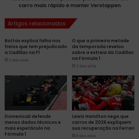
e
carro mais rápido e manter Verstappen
o
i
n
n
h
Artigos relacionados
o
e
l
c
i
e
Bottas explica falha nos
O que a primeira metade
v
p
freios que tem prejudicado
da temporada revelou
r
r
a Cadillac na F1
sobre a estreia da Cadillac
e
e
na Fórmula 1
3 dias atrás
n
s
3 dias atrás
a
s
Á
ã
u
o
s
p
t
a
r
r
i
a
a
f
Domenicali defende
Lewis Hamilton nega que
c
menos dados técnicos e
carros de 2026 expliquem
o
mais espetáculo na
sua recuperação na Ferrari
o
r
Fórmula 1
m
n
6 dias atrás