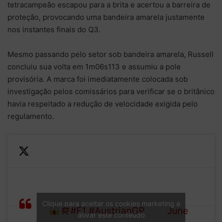
tetracampeão escapou para a brita e acertou a barreira de
proteção, provocando uma bandeira amarela justamente
nos instantes finais do Q3.
Mesmo passando pelo setor sob bandeira amarela, Russell
concluiu sua volta em 1m06s113 e assumiu a pole
provisória. A marca foi imediatamente colocada sob
investigação pelos comissários para verificar se o britânico
havia respeitado a redução de velocidade exigida pelo
regulamento.
—
This is the dramatic moment
Formula
that ended Max Verstappen’s
1 (@F1)
Clique para aceitar os cookies marketing e
Q3!
#F1
#AustrianGP
June
ativar este conteúdo