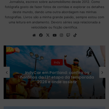
Jornalista, escrevo sobre automobilismo desde 2012. Como
fotógrafa gosto de fazer fotos de corridas e explorar os detalhes
deste mundo, dando uma outra abordagem nas minhas
fotografias. Livros são a minha grande paixão, sempre estou com
uma leitura em andamento. Devoro séries seja relacionada a
velocidade ou ficção cientifica.
We
Fa
X
Yo
Ins
Tw
Tik
bsi
ce
uT
tag
itc
To
te
bo
ub
ra
h
k
ok
e
m
Indy
IndyCar em Portland: confira os
horários da 13ª etapa da temporada
2026 e onde assistir
M