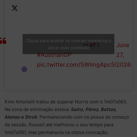
Lando
It’s a 1:07.259 for the
—
Norris with
McLaren driver, but we
Formul
the early
await push laps from the
1 (@F1)
benchmark
Clique para aceitar os cookies marketing e
Mercedes duo…
#F1
June
ativar este conteúdo
after the
#AustrianGP
27,
initial Q1
pic.twitter.com/5WImgApc5l
2026
runs!
Kimi Antonelli tratou de superar Norris com o 1m07s083.
Na zona de eliminação estava:
Sainz, Pérez, Bottas,
Alonso e Stroll.
Permanecendo com os pneus do começo
da sessão, Russell até melhorou o seu tempo para
1m07s591, mas permanecia na oitava colocação.