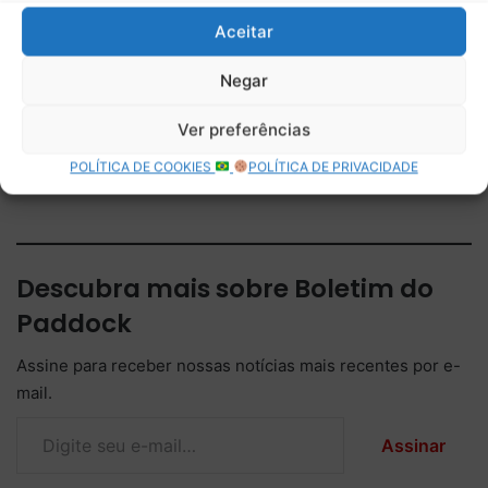
horários da Fórmula 1 e a
para a Hungria; veja os
Aceitar
situação do campeonato
horários da próxima etapa
após a vitória de Hamilton
da F1
Negar
GP de Barcelona-Catalunha:
confira os horários e a
Ver preferências
programação completa da
etapa da Fórmula 1 na
POLÍTICA DE COOKIES
POLÍTICA DE PRIVACIDADE
Espanha
Descubra mais sobre Boletim do
Paddock
Assine para receber nossas notícias mais recentes por e-
mail.
Digite seu e-mail…
Assinar