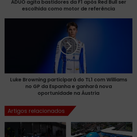
ADUO agita bastidores da F1 após Red Bull ser
b
escolhida como motor de referência
a
s
t
L
i
u
d
k
o
e
r
B
e
r
s
o
d
w
a
n
F
Luke Browning participará do TL1 com Williams
i
1
no GP da Espanha e ganhará nova
n
a
g
oportunidade na Áustria
p
p
ó
a
Artigos relacionados
s
r
R
t
e
i
d
c
B
i