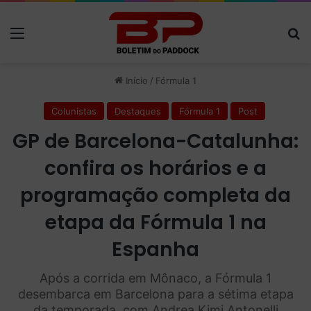
Menu
P
Início
/
Fórmula 1
Colunistas
Destaques
Fórmula 1
Post
GP de Barcelona-Catalunha:
confira os horários e a
programação completa da
etapa da Fórmula 1 na
Espanha
Após a corrida em Mônaco, a Fórmula 1
desembarca em Barcelona para a sétima etapa
da temporada, com Andrea Kimi Antonelli