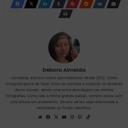
Debora Almeida
Jornalista, escrevo sobre automobilismo desde 2012. Como
fotógrafa gosto de fazer fotos de corridas e explorar os detalhes
deste mundo, dando uma outra abordagem nas minhas
fotografias. Livros são a minha grande paixão, sempre estou com
uma leitura em andamento. Devoro séries seja relacionada a
velocidade ou ficção cientifica.
We
Fa
X
Yo
Ins
Tw
Tik
bsi
ce
uT
tag
itc
To