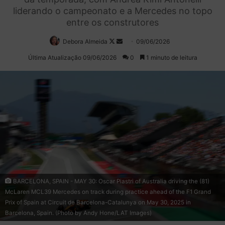
liderando o campeonato e a Mercedes no topo
entre os construtores
Debora Almeida
Follow
Mande
09/06/2026
on
um
Última Atualização 09/06/2026
0
1 minuto de leitura
X
e-
mail
BARCELONA, SPAIN - MAY 30: Oscar Piastri of Australia driving the (81)
McLaren MCL39 Mercedes on track during practice ahead of the F1 Grand
Prix of Spain at Circuit de Barcelona-Catalunya on May 30, 2025 in
Barcelona, Spain. (Photo by Andy Hone/LAT Images)