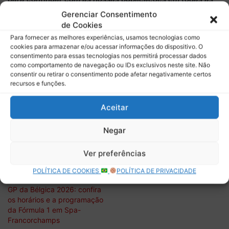
mídias que estamos presentes!
Gerenciar Consentimento
de Cookies
Conheça
a nossa campanha de
financiamento coletivo
Para fornecer as melhores experiências, usamos tecnologias como
cookies para armazenar e/ou acessar informações do dispositivo. O
do
Apoia.se
, você pode começar a
contribuir com apenas
consentimento para essas tecnologias nos permitirá processar dados
R$ 1
, ajude o projeto. Faça a diferença para podermos
como comportamento de navegação ou IDs exclusivos neste site. Não
consentir ou retirar o consentimento pode afetar negativamente certos
manter as nossas publicações. Conheça também
recursos e funções.
programa de
membros no nosso canal do Youtube
.
Aceitar
Relacionado
Negar
GP de Mônaco 2026: confira
GP da Áustria 2026: veja os
os horários da Fórmula 1 e a
horários da Fórmula 1 e a
Ver preferências
situação do campeonato
situação do campeonato
POLÍTICA DE COOKIES
POLÍTICA DE PRIVACIDADE
após a vitória de Hamilton
GP da Bélgica 2026: confira
os horários e a programação
da Fórmula 1 em Spa-
Francorchamps