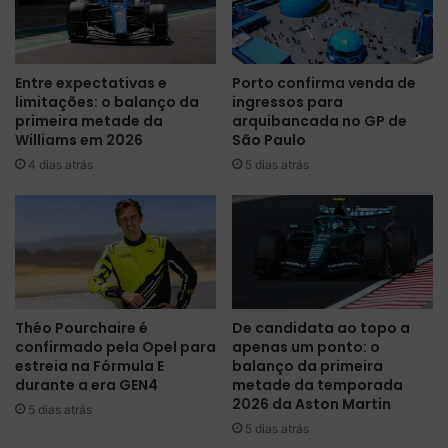
u
p
l
a
l
r
Entre expectativas e
Porto confirma venda de
s
á
limitações: o balanço da
ingressos para
e
d
primeira metade da
arquibancada no GP de
r
o
Williams em 2026
São Paulo
e
T
4 dias atrás
5 dias atrás
s
L
c
1
o
c
l
o
h
m
i
W
d
i
a
l
Théo Pourchaire é
De candidata ao topo a
c
l
confirmado pela Opel para
apenas um ponto: o
o
i
estreia na Fórmula E
balanço da primeira
m
a
durante a era GEN4
metade da temporada
o
m
2026 da Aston Martin
5 dias atrás
m
s
5 dias atrás
o
n