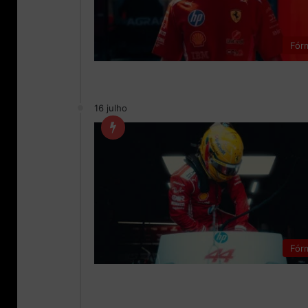
Fór
16 julho
Fór