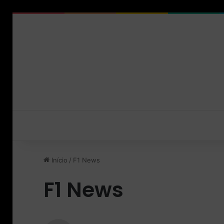
Início
/
F1 News
F1 News