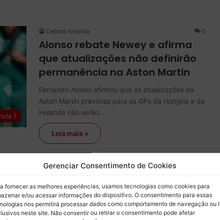
Debora Almeida
0
Alonso rebate Newey e afirma
que atualizações não definirão
permanência na Aston Martin
Fernando Alonso afirmou que as atualizações da
Aston Martin previstas para os GPs da Hungria e da
Holanda não serão…
mula 1
Leia mais »
Gerenciar Consentimento de Cookies
Debora Almeida
13
a fornecer as melhores experiências, usamos tecnologias como cookies para
Após meses difíceis, Leclerc
azenar e/ou acessar informações do dispositivo. O consentimento para essas
reencontra caminho das vitórias
nologias nos permitirá processar dados como comportamento de navegação ou 
lusivos neste site. Não consentir ou retirar o consentimento pode afetar
com a Ferrari em Silverstone