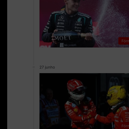
Fór
27 junho
Fór