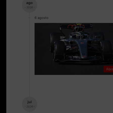
ago
- 2026 -
6 agosto
Fór
jul
- 2026 -