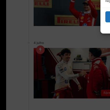
neg
Fór
4 julho
Fór