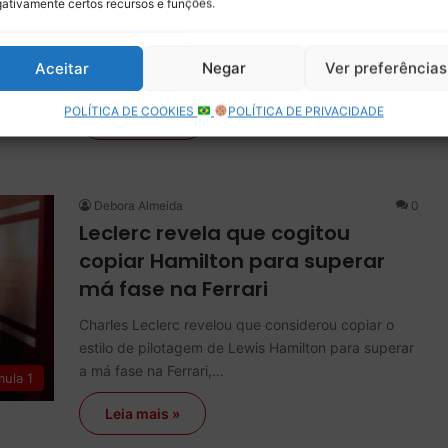
ativamente certos recursos e funções.
Charles Leclerc venceu o GP da Grã-Bretanha de
Fórmula 1, encerrou um jejum de vitórias que durava
Aceitar
Negar
Ver preferências
desde o GP…
mula 1
POLÍTICA DE COOKIES
POLÍTICA DE PRIVACIDADE
Leia mais »
Debora Almeida
0
Leclerc revela que cogitou
copiar Hamilton para superar
má fase na Ferrari
Charles Leclerc revelou que considerou copiar o
estilo de pilotagem de Lewis Hamilton para superar
a má fase na Ferrari,…
mula 1
Leia mais »