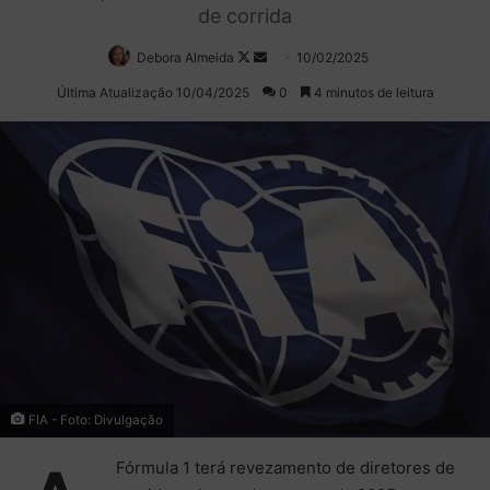
de corrida
Debora Almeida
Follow
Mande
10/02/2025
on
um
Última Atualização 10/04/2025
0
4 minutos de leitura
X
e-
mail
FIA - Foto: Divulgação
Fórmula 1 terá revezamento de diretores de