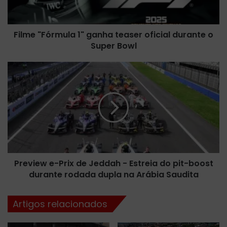
F
ó
r
Filme "Fórmula 1" ganha teaser oficial durante o
m
Super Bowl
u
l
a
P
1
r
"
e
g
v
a
i
n
e
h
w
a
e
t
-
e
Preview e-Prix de Jeddah - Estreia do pit-boost
P
a
durante rodada dupla na Arábia Saudita
r
s
i
e
x
Artigos relacionados
r
d
o
e
f
J