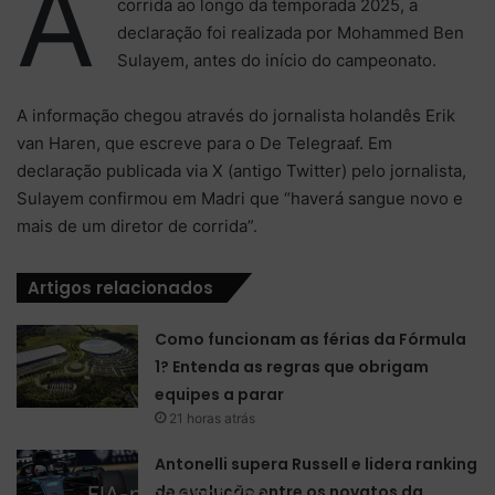
A
corrida ao longo da temporada 2025, a
declaração foi realizada por Mohammed Ben
Sulayem, antes do início do campeonato.
A informação chegou através do jornalista holandês Erik
van Haren, que escreve para o De Telegraaf. Em
declaração publicada via X (antigo Twitter) pelo jornalista,
Sulayem confirmou em Madri que “haverá sangue novo e
mais de um diretor de corrida”.
Artigos relacionados
Como funcionam as férias da Fórmula
1? Entenda as regras que obrigam
equipes a parar
21 horas atrás
Antonelli supera Russell e lidera ranking
de evolução entre os novatos da
FIA-president Ben