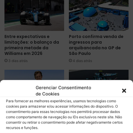
i
e
c
d
i
d
a
a
l
h
Entre expectativas e
Porto confirma venda de
d
-
limitações: o balanço da
ingressos para
u
E
primeira metade da
arquibancada no GP de
r
s
Williams em 2026
São Paulo
a
t
3 dias atrás
4 dias atrás
n
r
t
e
e
i
o
a
S
d
Gerenciar Consentimento
u
o
de Cookies
p
p
Para fornecer as melhores experiências, usamos tecnologias como
e
i
cookies para armazenar e/ou acessar informações do dispositivo. O
Théo Pourchaire é
De candidata ao topo a
r
consentimento para essas tecnologias nos permitirá processar dados
t
confirmado pela Opel para
apenas um ponto: o
como comportamento de navegação ou IDs exclusivos neste site. Não
B
-
estreia na Fórmula E
balanço da primeira
consentir ou retirar o consentimento pode afetar negativamente certos
o
b
durante a era GEN4
metade da temporada
recursos e funções.
w
o
2026 da Aston Martin