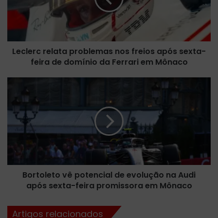
r
c
r
e
Leclerc relata problemas nos freios após sexta-
l
feira de domínio da Ferrari em Mônaco
a
t
a
B
p
o
r
r
o
t
b
o
l
l
e
e
m
t
a
o
s
Bortoleto vê potencial de evolução na Audi
v
n
após sexta-feira promissora em Mônaco
ê
o
p
s
o
Artigos relacionados
f
t