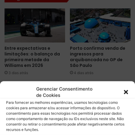
r
e
e
n
i
c
o
i
s
a
a
l
p
d
Entre expectativas e
Porto confirma venda de
ó
e
limitações: o balanço da
ingressos para
s
e
primeira metade da
arquibancada no GP de
s
v
Williams em 2026
São Paulo
e
o
3 dias atrás
4 dias atrás
x
l
t
u
a
ç
Gerenciar Consentimento
-
ã
de Cookies
f
o
Para fornecer as melhores experiências, usamos tecnologias como
e
n
cookies para armazenar e/ou acessar informações do dispositivo. O
i
a
consentimento para essas tecnologias nos permitirá processar dados
r
A
como comportamento de navegação ou IDs exclusivos neste site. Não
Théo Pourchaire é
De candidata ao topo a
a
consentir ou retirar o consentimento pode afetar negativamente certos
u
confirmado pela Opel para
apenas um ponto: o
recursos e funções.
d
d
estreia na Fórmula E
balanço da primeira