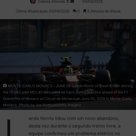
Debora Almeida
Follow
Mande
05/06/2026
on
um
Última Atualização 05/06/2026
0
3 minutos de leitura
X
e-
mail
MONTE-CARLO, MONACO - JUNE 05: Lando Norris of Great Britain driving
the (1) McLaren MCL40 Mercedes on track during practice ahead of the F1
Grand Prix of Monaco at Circuit de Monaco on June 05, 2026 in Monte-Carlo,
Monaco. (Photo by Joe Portlock/Getty Images)
L
ando Norris lidou com um novo abandono,
desta vez durante o segundo treino livre, a
equipe confirmou um problema elétrico no