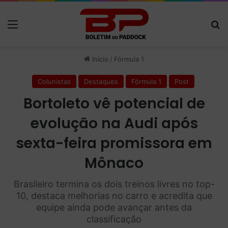
Menu
P
Início
/
Fórmula 1
Colunistas
Destaques
Fórmula 1
Post
Bortoleto vê potencial de
evolução na Audi após
sexta-feira promissora em
Mônaco
Brasileiro termina os dois treinos livres no top-
10, destaca melhorias no carro e acredita que
equipe ainda pode avançar antes da
classificação