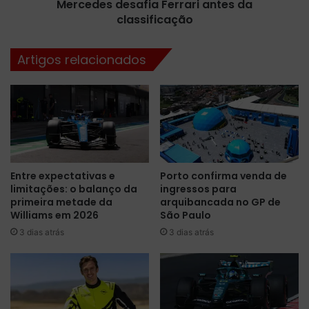
e
Mercedes desafia Ferrari antes da
i
i
d
classificação
r
e
a
r
Artigos relacionados
t
a
u
ú
r
l
b
t
u
i
l
m
e
o
n
t
Entre expectativas e
Porto confirma venda de
t
r
limitações: o balanço da
ingressos para
a
e
primeira metade da
arquibancada no GP de
c
i
Williams em 2026
São Paulo
o
n
3 dias atrás
3 dias atrás
m
o
a
l
b
i
a
v
n
r
d
e