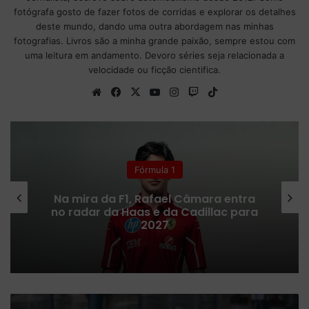
fotógrafa gosto de fazer fotos de corridas e explorar os detalhes
deste mundo, dando uma outra abordagem nas minhas
fotografias. Livros são a minha grande paixão, sempre estou com
uma leitura em andamento. Devoro séries seja relacionada a
velocidade ou ficção cientifica.
We
Fa
X
Yo
Ins
Tw
Tik
bsi
ce
uT
tag
itc
To
te
bo
ub
ra
h
k
ok
e
m
Fórmula 1
Na mira da F1, Rafael Câmara entra
no radar da Haas e da Cadillac para
2027
M