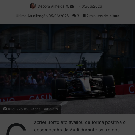
Debora Almeida
Follow
Mande
05/06/2026
on
um
Última Atualização 05/06/2026
3
2 minutos de leitura
X
e-
mail
Audi R26 #5, Gabriel Bortoleto
G
abriel Bortoleto avaliou de forma positiva o
desempenho da Audi durante os treinos