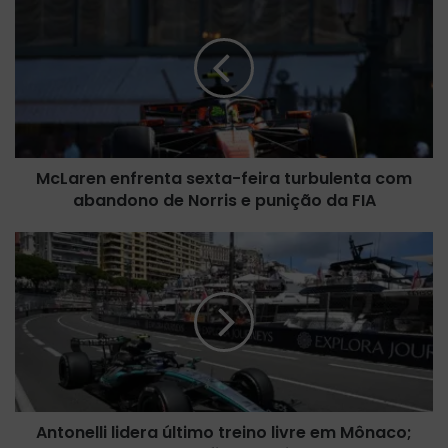
c
L
a
r
e
n
e
n
McLaren enfrenta sexta-feira turbulenta com
f
abandono de Norris e punição da FIA
r
e
n
A
t
n
a
t
s
o
e
n
x
e
t
l
a
l
-
i
f
Antonelli lidera último treino livre em Mônaco;
l