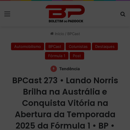
Menu
P
Início
/
BPCast
Automobilismo
BPCast
Colunistas
Destaques
Fórmula 1
Post
Tendência
BPCast 273 • Lando Norris
Brilha na Austrália e
Conquista Vitória na
Abertura da Temporada
2025 da Fórmula 1 • BP •