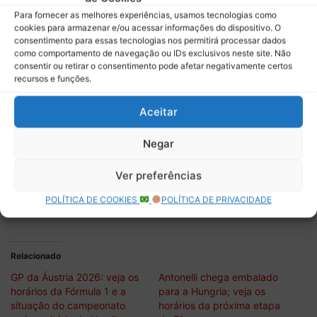
Modenezi, Peter Strauss, Solange Fortunato, Príncipe
Para fornecer as melhores experiências, usamos tecnologias como
Mestiço e Severo Felipe Snape.
cookies para armazenar e/ou acessar informações do dispositivo. O
consentimento para essas tecnologias nos permitirá processar dados
CONTATO
como comportamento de navegação ou IDs exclusivos neste site. Não
Escreva para nós:
contato@boletimdopaddock.com.br
consentir ou retirar o consentimento pode afetar negativamente certos
recursos e funções.
Nossas Redes Sociais:
Twitter
|
Facebook
|
Instagram
|
Youtube
|
Aceitar
Participantes:
Deborah:
@DehFlowers
Negar
Rubens:
@rubensGPnetto
Vinheta de abertura e trilha:
Ver preferências
Abertura:
Extreme Sports por Amillion
POLÍTICA DE COOKIES
POLÍTICA DE PRIVACIDADE
Trilha:
Weekend in Tattoine da biblioteca do Youtube
Relacionado
GP da Áustria 2026: veja os
Antonelli chega embalado
horários da Fórmula 1 e a
para a Hungria; veja os
situação do campeonato
horários da próxima etapa