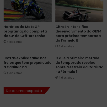
e
a
r
,
c
F
e
I
d
A
Horários da MotoGP:
Citroën intensifica
e
a
programação completa
desenvolvimento do GEN4
s
n
do GP da Grã-Bretanha
para próxima temporada
,
u
da Fórmula E
A
4 dias atrás
n
4 dias atrás
n
c
t
i
o
a
Bottas explica falha nos
O que a primeira metade
n
freios que tem prejudicado
da temporada revelou
t
a Cadillac na F1
sobre a estreia da Cadillac
e
e
na Fórmula 1
l
s
4 dias atrás
l
t
4 dias atrás
i
e
r
s
Deixe uma resposta
e
m
t
a
o
i
r