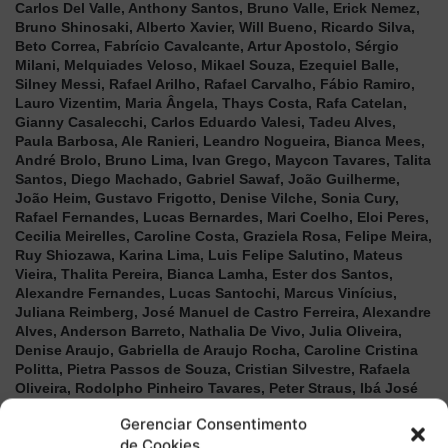
Carlos Del Valle, Anthony Santos, Bruno Valle, Erick Nemez,
Bruno Shinosaki, Alberto Xavier, Will Bueno, Ricardo Silva,
Beto Correa, Fabrício Cavalcante, Artur Apostolo, Sérgio
Milani, Melquiades Veloso, Mikael Souza, Ezequiel Balle,
Silney Messi, Rafael Arilho, Rafael Carvalho, Fábio Ramiro,
Lauro Vizentim, Maria Ângela, Thays Costa, Rafa Catelan,
Gianny Casalecchi, Carlos Eduardo Valesi, Tadeu Alves,
Paula Barbosa, Ale Ranieri, Leandro Nogueira, Bianca Mees,
André Brolo, Bruno Lima, Ivan Grego, Maycon Tavares, Talita
Santos, Diego Machado, Gabriel Sawaf, João Guilherme,
João Heim, Gustavo Frigotto, Denise Vilche, Sonia Cury,
Rafael Fernandes, Lucas Bernardes, Mari Coelho, Eloi Peres,
Cecilia Meirelles, Caroline Costa, Graziela Rosa, Felipe Meira,
Ruy Shiozawa, Karina Lima, Luis Felipe Salutino, Mateus
Vieira, Thalita Pereira, Bianca Lamha, Ester dos Santos,
Alexandre Fernandes, Lucas Santochi, Marcus Vinícius,
Juliana Reimberg, José Manuel de Castro Ferreira, Alexandre
Alves, Anderson Barreto, Nathalia De Vivo, Julia Oliveira,
Denise Araujo, Gabriella de Araujo Rocha, Caroline Cristina
Politta, Pietra Passos de Souza, Cristian Silvestre, Rafaela
Oliveira, Rodolpho Pinheiro Tavares, Peter Straus, Ibá José
Rodrigues Leal, Lourdes Mariano, Mettia Bonitto, Selma
Gerenciar Consentimento
Maria, Marco Massuchetto, Joshué Fusinato, Rodrigo Dias,
de Cookies
Ana luiza de Souza, Marcos Antônio da Silva, Gustavo