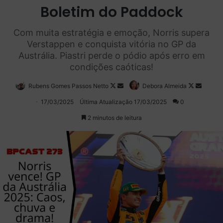
Boletim do Paddock
Com muita estratégia e emoção, Norris supera
Verstappen e conquista vitória no GP da
Austrália. Piastri perde o pódio após erro em
condições caóticas!
Rubens Gomes Passos Netto
Follow
Mande
Debora Almeida
Follow
Mande
on
um
on
um
17/03/2025
Última Atualização 17/03/2025
0
X
e-
X
e-
2 minutos de leitura
mail
mail