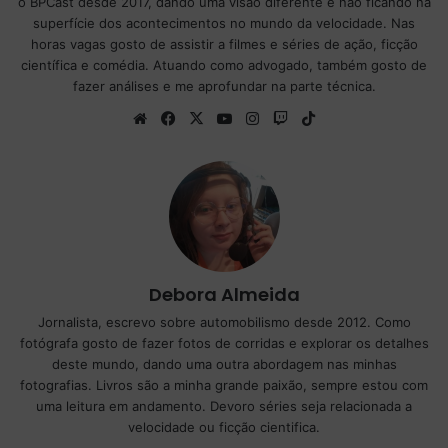
o BPCast desde 2017, dando uma visão diferente e não ficando na
superfície dos acontecimentos no mundo da velocidade. Nas
horas vagas gosto de assistir a filmes e séries de ação, ficção
científica e comédia. Atuando como advogado, também gosto de
fazer análises e me aprofundar na parte técnica.
We
Fa
X
Yo
Ins
Tw
Tik
bsi
ce
uT
tag
itc
To
te
bo
ub
ra
h
k
ok
e
m
Debora Almeida
Jornalista, escrevo sobre automobilismo desde 2012. Como
fotógrafa gosto de fazer fotos de corridas e explorar os detalhes
deste mundo, dando uma outra abordagem nas minhas
fotografias. Livros são a minha grande paixão, sempre estou com
uma leitura em andamento. Devoro séries seja relacionada a
velocidade ou ficção cientifica.