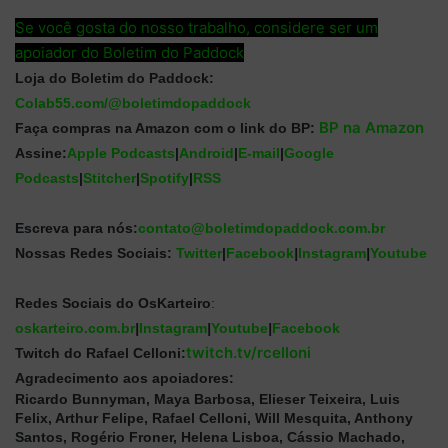
Se você gosta do nosso trabalho, considere ser um
apoiador do Boletim do Paddock
Loja do Boletim do Paddock:
Colab55.com/@boletimdopaddock
BP na Amazon
Faça compras na Amazon com o link do BP:
Assine:
Apple
Podcasts
|
Android
|
E-mail
|
Google
Podcasts
|
Stitcher
|
Spotify
|
RSS
Escreva para nós:
contato@boletimdopaddock.com.br
Nossas Redes Sociais:
Twitter
|
Facebook
|
Instagram
|
Youtube
Redes Sociais
do OsKarteiro
:
oskarteiro.com.br
|
Instagram
|
Youtube
|
Facebook
twitch.tv/rcelloni
Twitch do Rafael Celloni:
Agradecimento aos apoiadores:
Ricardo Bunnyman, Maya Barbosa, Elieser Teixeira, Luis
Felix, Arthur Felipe, Rafael Celloni, Will Mesquita, Anthony
Santos, Rogério Froner, Helena Lisboa, Cássio Machado,