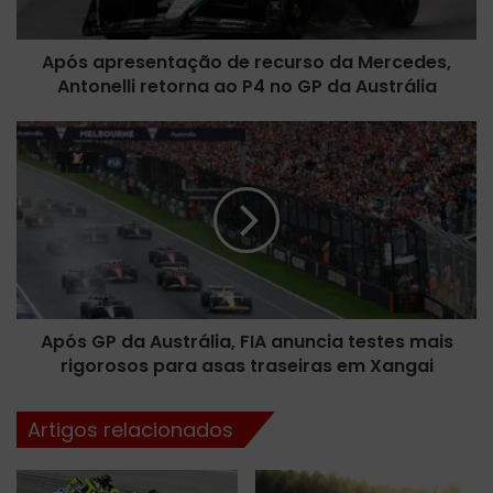
e
s
Após apresentação de recurso da Mercedes,
e
Antonelli retorna ao P4 no GP da Austrália
n
t
a
A
ç
p
ã
ó
o
s
d
G
e
P
r
d
e
a
c
A
u
Após GP da Austrália, FIA anuncia testes mais
u
r
rigorosos para asas traseiras em Xangai
s
s
t
o
r
Artigos relacionados
d
á
a
l
M
i