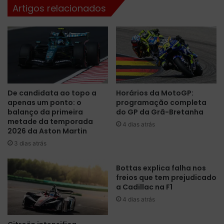
Artigos relacionados
a
s
P
u
r
p
é
e
-
r
t
a
e
8
m
5
p
De candidata ao topo a
Horários da MotoGP:
0
apenas um ponto: o
programação completa
o
m
balanço da primeira
do GP da Grã-Bretanha
r
i
metade da temporada
a
4 dias atrás
l
2026 da Aston Martin
d
u
3 dias atrás
a
n
d
i
a
d
Bottas explica falha nos
F
freios que tem prejudicado
a
a Cadillac na F1
ó
d
r
e
4 dias atrás
m
s
u
p