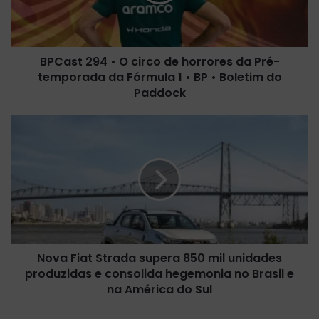
t
2
9
4
BPCast 294 • O circo de horrores da Pré-
•
temporada da Fórmula 1 • BP • Boletim do
O
c
Paddock
i
r
N
c
o
o
v
d
a
e
F
h
i
o
a
r
t
r
S
o
Nova Fiat Strada supera 850 mil unidades
t
r
produzidas e consolida hegemonia no Brasil e
r
e
a
na América do Sul
s
d
d
a