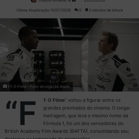
Debora Almeida
Follow
Mande
23/02/2026
on
um
Última Atualização 10/07/2026
0
2 minutos de leitura
X
e-
mail
F1: O Filme - Foto: divulgação Apple
“F
1: O Filme
” voltou a figurar entre os
grandes premiados do cinema. O longa-
metragem, que leva o mesmo nome da
Fórmula 1, foi um dos vencedores do
British Academy Film Awards (BAFTA), consolidando seu
destaque na temporada de premiações.