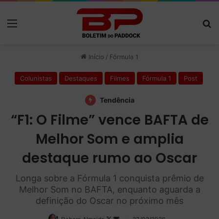
Menu
P
Início
/
Fórmula 1
Colunistas
Destaques
Filmes
Fórmula 1
Post
Tendência
“F1: O Filme” vence BAFTA de
Melhor Som e amplia
destaque rumo ao Oscar
Longa sobre a Fórmula 1 conquista prêmio de
Melhor Som no BAFTA, enquanto aguarda a
definição do Oscar no próximo mês