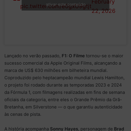
February
ativar este conteúdo
pic.twitter.com/e0gxU9gtjt
22, 2026
Lançado no verão passado,
F1: O Filme
tornou-se o maior
sucesso comercial da Apple Original Films, alcançando a
marca de US$ 630 milhões em bilheteira mundial.
Coproduzido pelo heptacampeão mundial Lewis Hamilton,
o projeto foi rodado durante as temporadas 2023 e 2024
da Fórmula 1, com filmagens realizadas em fins de semana
oficiais da categoria, entre eles o Grande Prêmio da Grã-
Bretanha, em Silverstone — o que garantiu autenticidade
às cenas de pista.
A história acompanha
Sonny Hayes
, personagem de
Brad