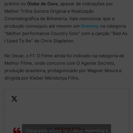
prêmio no
Globo de Ouro
, apesar de indicações por
Melhor Trilha Sonora Original e Realização
Cinematográfica de Bilheteria. Vale mencionar que a
produção conseguiu até mesmo um
Grammy
na categoria
“Melhor performance Country Solo” com a canção “Bad As
I Used To Be” de Chris Stapleton.
No Oscar, o F1: O Filme ainda foi indicado na categoria de
Melhor Filme, onde concorre com O Agente Secreto,
produção brasileira, protagonizado por Wagner Moura e
dirigida por Kleber Mendonça Filho.
— BAFTA
F1 takes home the BAFTA
(@BAFTA)
for Sound
#EEBAFTAs
Clique para aceitar os cookies marketing e