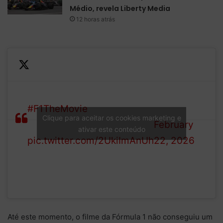
Médio, revela Liberty Media
12 horas atrás
Congratulations to the
— Apple TV
#F1TheMovie
sound team
(@AppleTV)
Clique para aceitar os cookies marketing e
on their BAFTA award.
February
ativar este conteúdo
pic.twitter.com/2UkiImAnUh
22, 2026
Até este momento, o filme da Fórmula 1 não conseguiu um