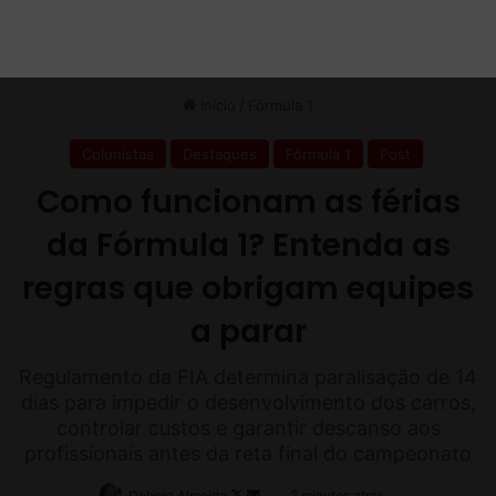
o
e
W
i
l
l
i
a
m
s
r
e
t
o
r
n
a
a
o
p
ó