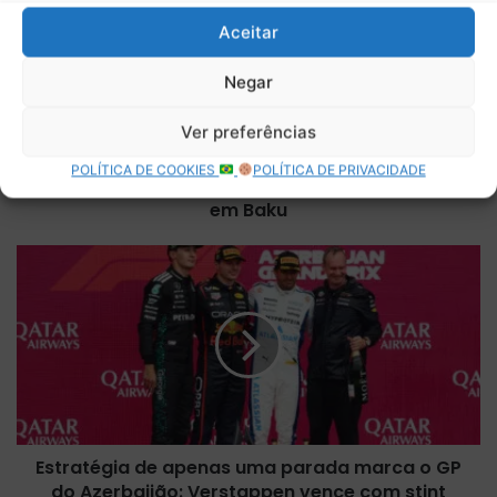
g
Aceitar
i
a
Negar
d
o
Ver preferências
u
A magia do unicórnio: promessa a fã rende a
n
POLÍTICA DE COOKIES
POLÍTICA DE PRIVACIDADE
Carlos Sainz o primeiro pódio com a Williams
i
c
em Baku
ó
r
E
n
s
i
t
o
r
:
a
p
t
r
é
o
g
m
i
e
Estratégia de apenas uma parada marca o GP
a
s
do Azerbaijão: Verstappen vence com stint
d