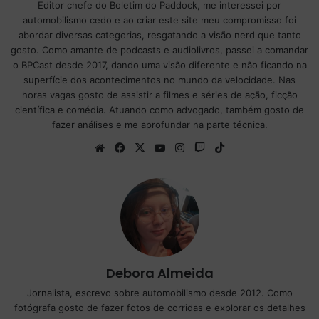
Editor chefe do Boletim do Paddock, me interessei por
automobilismo cedo e ao criar este site meu compromisso foi
abordar diversas categorias, resgatando a visão nerd que tanto
gosto. Como amante de podcasts e audiolivros, passei a comandar
o BPCast desde 2017, dando uma visão diferente e não ficando na
superfície dos acontecimentos no mundo da velocidade. Nas
horas vagas gosto de assistir a filmes e séries de ação, ficção
científica e comédia. Atuando como advogado, também gosto de
fazer análises e me aprofundar na parte técnica.
We
Fa
X
Yo
Ins
Tw
Tik
bsi
ce
uT
tag
itc
To
te
bo
ub
ra
h
k
ok
e
m
Debora Almeida
Jornalista, escrevo sobre automobilismo desde 2012. Como
fotógrafa gosto de fazer fotos de corridas e explorar os detalhes