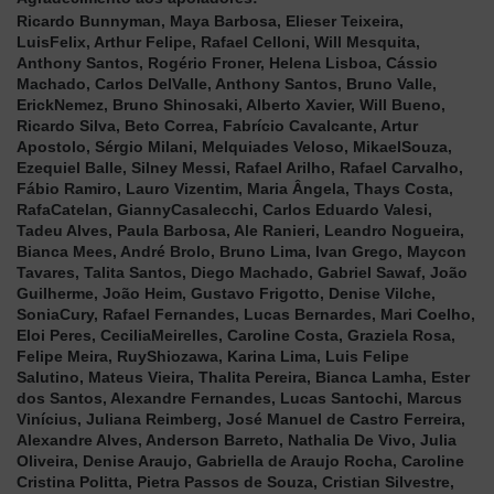
Ricardo Bunnyman, Maya Barbosa, Elieser Teixeira,
LuisFelix, Arthur Felipe, Rafael Celloni, Will Mesquita,
Anthony Santos, Rogério Froner, Helena Lisboa, Cássio
Machado, Carlos DelValle, Anthony Santos, Bruno Valle,
ErickNemez, Bruno Shinosaki, Alberto Xavier, Will Bueno,
Ricardo Silva, Beto Correa, Fabrício Cavalcante, Artur
Apostolo, Sérgio Milani, Melquiades Veloso, MikaelSouza,
Ezequiel Balle, Silney Messi, Rafael Arilho, Rafael Carvalho,
Fábio Ramiro, Lauro Vizentim, Maria Ângela, Thays Costa,
RafaCatelan, GiannyCasalecchi, Carlos Eduardo Valesi,
Tadeu Alves, Paula Barbosa, Ale Ranieri, Leandro Nogueira,
Bianca Mees, André Brolo, Bruno Lima, Ivan Grego, Maycon
Tavares, Talita Santos, Diego Machado, Gabriel Sawaf, João
Guilherme, João Heim, Gustavo Frigotto, Denise Vilche,
SoniaCury, Rafael Fernandes, Lucas Bernardes, Mari Coelho,
Eloi Peres, CeciliaMeirelles, Caroline Costa, Graziela Rosa,
Felipe Meira, RuyShiozawa, Karina Lima, Luis Felipe
Salutino, Mateus Vieira, Thalita Pereira, Bianca Lamha, Ester
dos Santos, Alexandre Fernandes, Lucas Santochi, Marcus
Vinícius, Juliana Reimberg, José Manuel de Castro Ferreira,
Alexandre Alves, Anderson Barreto, Nathalia De Vivo, Julia
Oliveira, Denise Araujo, Gabriella de Araujo Rocha, Caroline
Cristina Politta, Pietra Passos de Souza, Cristian Silvestre,