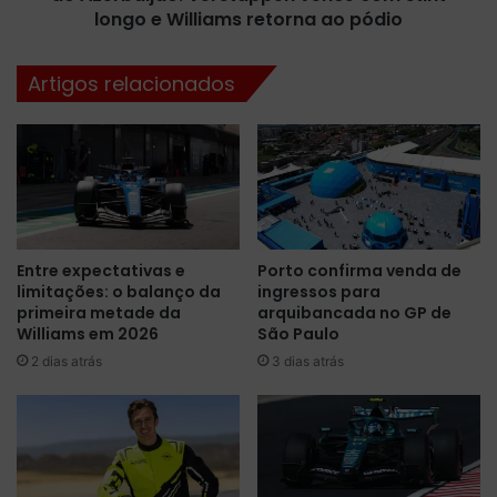
s
e
longo e Williams retorna ao pódio
a
a
a
p
Artigos relacionados
f
e
ã
n
r
a
e
s
n
u
d
m
e
a
a
p
C
Entre expectativas e
Porto confirma venda de
a
limitações: o balanço da
ingressos para
a
r
primeira metade da
arquibancada no GP de
r
a
Williams em 2026
São Paulo
l
d
o
2 dias atrás
3 dias atrás
a
s
m
S
a
a
r
i
c
n
a