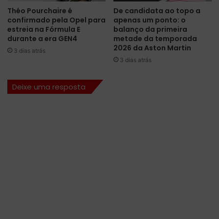
p
1
Théo Pourchaire é
De candidata ao topo a
ó
:
confirmado pela Opel para
apenas um ponto: o
s
“
estreia na Fórmula E
balanço da primeira
6
E
durante a era GEN4
metade da temporada
º
s
2026 da Aston Martin
3 dias atrás
l
t
3 dias atrás
u
a
g
é
Deixe uma resposta
a
p
r
r
n
o
a
v
c
a
l
v
a
e
s
l
s
m
i
e
f
n
i
t
c
e