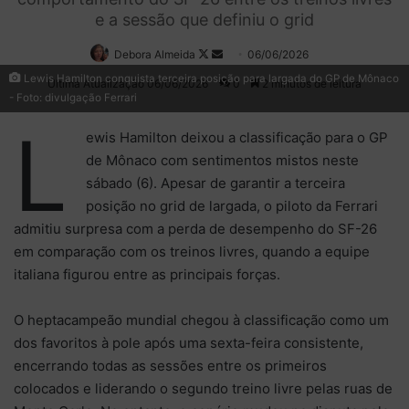
e a sessão que definiu o grid
Debora Almeida
Follow
Mande
06/06/2026
on
um
Lewis Hamilton conquista terceira posição para largada do GP de Mônaco
Última Atualização 06/06/2026
0
2 minutos de leitura
- Foto: divulgação Ferrari
X
e-
mail
L
ewis Hamilton deixou a classificação para o GP
de Mônaco com sentimentos mistos neste
sábado (6). Apesar de garantir a terceira
posição no grid de largada, o piloto da Ferrari
admitiu surpresa com a perda de desempenho do SF-26
em comparação com os treinos livres, quando a equipe
italiana figurou entre as principais forças.
O heptacampeão mundial chegou à classificação como um
dos favoritos à pole após uma sexta-feira consistente,
encerrando todas as sessões entre os primeiros
colocados e liderando o segundo treino livre pelas ruas de