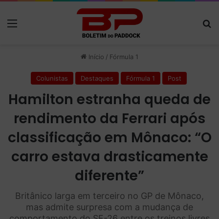
Menu
P
Início
/
Fórmula 1
Colunistas
Destaques
Fórmula 1
Post
Hamilton estranha queda de
rendimento da Ferrari após
classificação em Mônaco: “O
carro estava drasticamente
diferente”
Britânico larga em terceiro no GP de Mônaco,
mas admite surpresa com a mudança de
comportamento do SF-26 entre os treinos livres