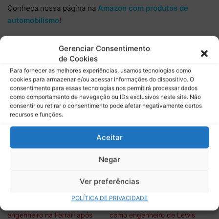
Conheça nossa página na
Amazon com produtos de
automobilismo
!
O
Boletim do Paddock
é um projeto totalmente
Gerenciar Consentimento
independente
. É por isso que precisamos do
seu apoio
de Cookies
para continuar
com as nossas publicações em todas as
Para fornecer as melhores experiências, usamos tecnologias como
cookies para armazenar e/ou acessar informações do dispositivo. O
mídias que estamos presentes!
consentimento para essas tecnologias nos permitirá processar dados
como comportamento de navegação ou IDs exclusivos neste site. Não
Conheça
a nossa campanha de
financiamento coletivo
consentir ou retirar o consentimento pode afetar negativamente certos
recursos e funções.
do
Apoia.se
, você pode começar a
contribuir com apenas
R$ 1
, ajude o projeto. Faça a diferença para podermos
Aceitar
manter as nossas publicações. Conheça também
programa de
membros no nosso canal do Youtube
.
Negar
Ver preferências
Relacionado
POLÍTICA DE PRIVACIDADE
Hamilton exalta novo
Ferrari mantém Carlo Santi
engenheiro na Ferrari após
como engenheiro de Lewis