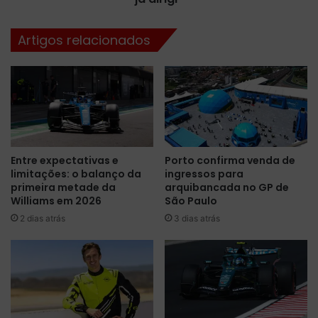
p
a
a
c
Artigos relacionados
r
o
a
n
s
t
e
r
a
a
d
r
a
e
p
g
Entre expectativas e
Porto confirma venda de
t
u
limitações: o balanço da
ingressos para
a
l
primeira metade da
arquibancada no GP de
r
a
Williams em 2026
São Paulo
a
m
2 dias atrás
3 dias atrás
o
e
c
n
a
t
r
o
r
d
o
a
a
F