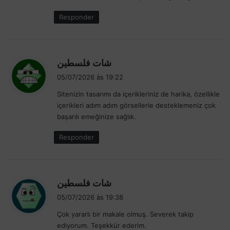
Responder
d
شات فلسطين
i
05/07/2026 às 19:22
s
Sitenizin tasarımı da içerikleriniz de harika, özellikle
s
içerikleri adım adım görsellerle desteklemeniz çok
e
başarılı emeğinize sağlık.
:
Responder
d
شات فلسطين
i
05/07/2026 às 19:38
s
Çok yararlı bir makale olmuş. Severek takip
s
ediyorum. Teşekkür ederim.
e