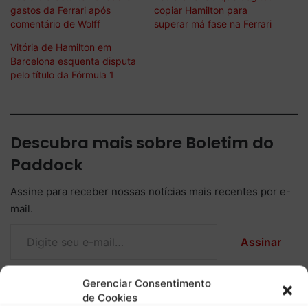
gastos da Ferrari após
copiar Hamilton para
comentário de Wolff
superar má fase na Ferrari
Vitória de Hamilton em
Barcelona esquenta disputa
pelo título da Fórmula 1
Descubra mais sobre Boletim do
Paddock
Assine para receber nossas notícias mais recentes por e-
mail.
Digite seu e-mail…
Assinar
Gerenciar Consentimento
de Cookies