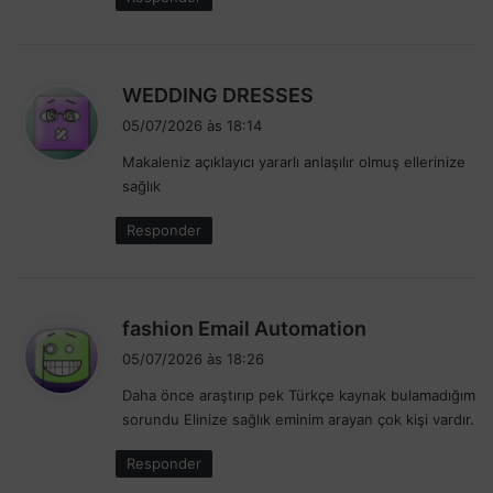
I
r
n
s
g
t
l
o
d
WEDDING DRESSES
a
n
i
t
e
05/07/2026 às 18:14
s
e
Makaleniz açıklayıcı yararlı anlaşılır olmuş ellerinize
s
r
sağlık
r
e
a
:
Responder
•
B
P
•
d
fashion Email Automation
B
i
o
05/07/2026 às 18:26
s
l
Daha önce araştırıp pek Türkçe kaynak bulamadığım
e
s
sorundu Elinize sağlık eminim arayan çok kişi vardır.
t
e
i
:
Responder
m
d