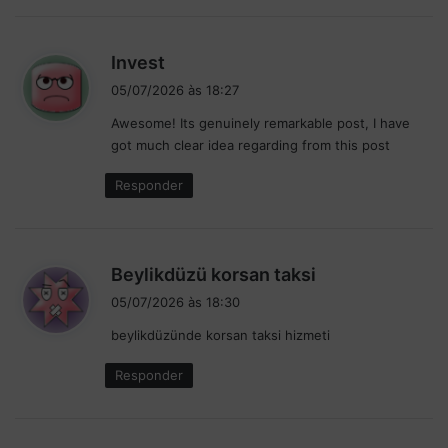
o
P
d
Invest
a
i
d
05/07/2026 às 18:27
d
s
Awesome! Its genuinely remarkable post, I have
o
s
c
got much clear idea regarding from this post
e
k
:
Responder
d
Beylikdüzü korsan taksi
i
05/07/2026 às 18:30
s
beylikdüzünde korsan taksi hizmeti
s
e
Responder
: