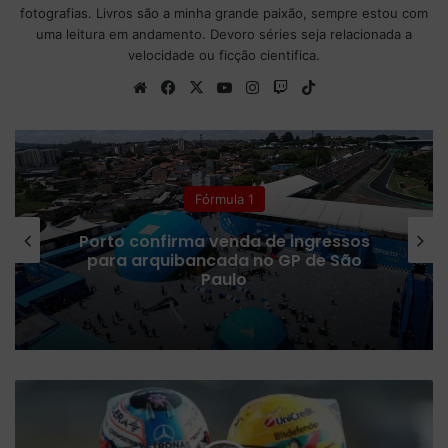
fotografias. Livros são a minha grande paixão, sempre estou com
uma leitura em andamento. Devoro séries seja relacionada a
velocidade ou ficção cientifica.
We
Fa
X
Yo
Ins
Tw
Tik
bsi
ce
uT
tag
itc
To
te
bo
ub
ra
h
k
ok
e
m
Fórmula 1
Porto confirma venda de ingressos
para arquibancada no GP de São
Paulo
B
P
C