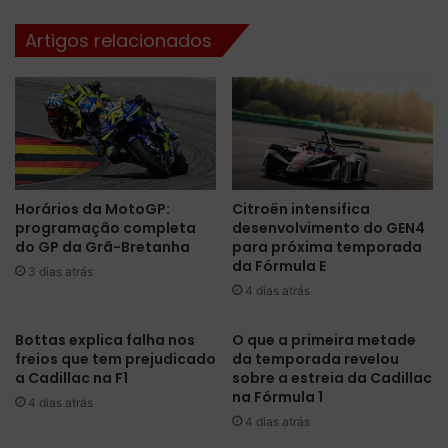
o
H
c
Artigos relacionados
a
i
m
o
i
n
l
a
t
a
o
o
n
p
e
i
Horários da MotoGP:
Citroën intensifica
A
l
programação completa
desenvolvimento do GEN4
n
o
do GP da Grã-Bretanha
para próxima temporada
t
t
da Fórmula E
o
3 dias atrás
a
4 dias atrás
n
r
e
L
l
o
Bottas explica falha nos
O que a primeira metade
l
freios que tem prejudicado
da temporada revelou
t
i
a Cadillac na F1
sobre a estreia da Cadillac
u
na Fórmula 1
n
s
4 dias atrás
a
9
4 dias atrás
c
7