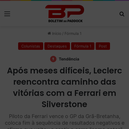
Menu
P
Início
/
Fórmula 1
Colunistas
Destaques
Fórmula 1
Post
Tendência
Após meses difíceis, Leclerc
reencontra caminho das
vitórias com a Ferrari em
Silverstone
Piloto da Ferrari vence o GP da Grã-Bretanha,
coloca fim à sequência de resultados negativos e