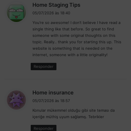
d
Home Staging Tips
i
05/07/2026 às 18:40
s
You’re so awesome! I don’t believe I have read a
s
single thing like that before. So great to find
e
someone with some original thoughts on this
:
topic. Really.. thank you for starting this up. This
website is something that is needed on the
internet, someone with a little originality!
Responder
d
Home insurance
i
05/07/2026 às 18:57
s
Konular mükemmel olduğu gibi site teması da
s
içeriğe müthiş uyum sağlamış. Tebrikler
e
:
Responder