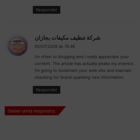
:
Responder
d
شركة تنظيف مكيفات بجازان
i
05/07/2026 às 19:46
s
I’m often to blogging and i really appreciate your
s
content. The article has actually peaks my interest.
e
I’m going to bookmark your web site and maintain
:
checking for brand spanking new information.
Responder
Deixe uma resposta