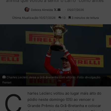
afirma que voltou a sentir o carro "como antes"
Debora Almeida
Follow
Mande
05/07/2026
on
um
Última Atualização 10/07/2026
13
3 minutos de leitura
X
e-
mail
Charles Leclerc deixa a Grã-Bretanha com vitória - Foto: divulgação
Ferrari
C
harles Leclerc voltou ao lugar mais alto do
pódio neste domingo (05) ao vencer o
Grande Prêmio da Grã-Bretanha e colocar