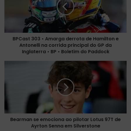
a
s
t
3
0
3
BPCast 303 • Amarga derrota de Hamilton e
•
Antonelli na corrida principal do GP da
A
m
Inglaterra • BP • Boletim do Paddock
a
r
B
g
e
a
a
d
r
e
m
r
a
r
n
o
s
t
e
a
Bearman se emociona ao pilotar Lotus 97T de
e
d
Ayrton Senna em Silverstone
m
e