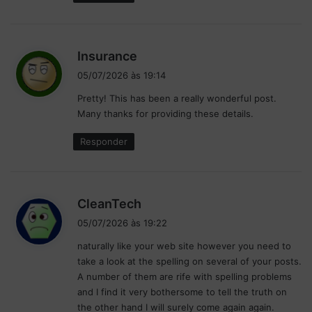
d
Insurance
i
05/07/2026 às 19:14
s
Pretty! This has been a really wonderful post.
s
Many thanks for providing these details.
e
:
Responder
d
CleanTech
i
05/07/2026 às 19:22
s
naturally like your web site however you need to
s
take a look at the spelling on several of your posts.
e
A number of them are rife with spelling problems
:
and I find it very bothersome to tell the truth on
the other hand I will surely come again again.