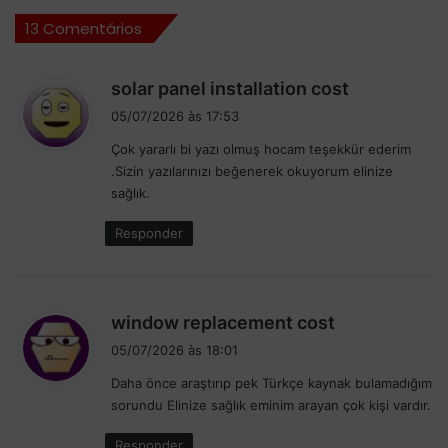
o
T
13 Comentários
r
d
r
e
i
A
d
solar panel installation cost
d
y
i
05/07/2026 às 17:53
a
r
s
p
t
Çok yararlı bi yazı olmuş hocam teşekkür ederim
s
r
o
.Sizin yazılarınızı beğenerek okuyorum elinize
e
i
n
sağlık.
:
n
S
c
e
Responder
i
n
p
n
a
a
l
e
d
window replacement cost
d
m
i
o
05/07/2026 às 18:01
S
s
G
i
Daha önce araştırıp pek Türkçe kaynak bulamadığım
s
P
l
sorundu Elinize sağlık eminim arayan çok kişi vardır.
e
d
v
a
:
e
Responder