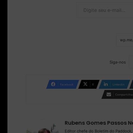
Digite seu e-mail…
Siga-nos
Facebook
X
Linkedin
Compartilhar
Rubens Gomes Passos N
Editor chefe do Boletim do Paddock,