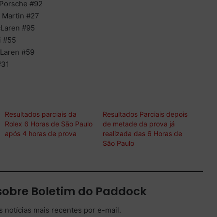
 Porsche #92
n Martin #27
cLaren #95
i #55
cLaren #59
#31
Resultados parciais da
Resultados Parciais depois
Rolex 6 Horas de São Paulo
de metade da prova já
após 4 horas de prova
realizada das 6 Horas de
São Paulo
sobre Boletim do Paddock
 notícias mais recentes por e-mail.