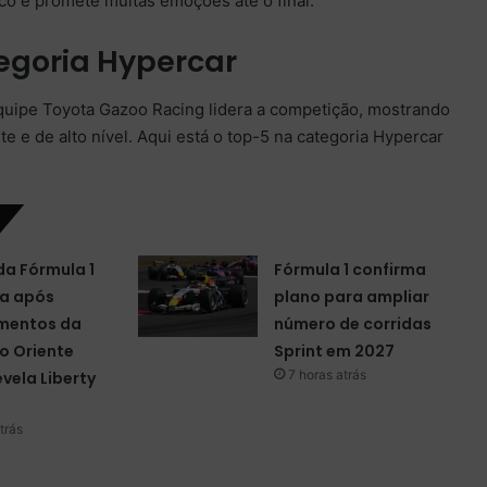
co e promete muitas emoções até o final.
egoria Hypercar
equipe Toyota Gazoo Racing lidera a competição, mostrando
e de alto nível. Aqui está o top-5 na categoria Hypercar
da Fórmula 1
Fórmula 1 confirma
a após
plano para ampliar
mentos da
número de corridas
o Oriente
Sprint em 2027
7 horas atrás
evela Liberty
trás