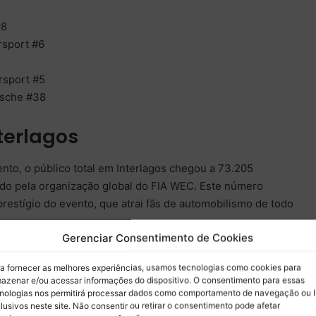
#8
rsport #6
rsport #5
rsche #38
terlagos
ento, o público total em Interlagos chegou a 73.205
do pela organização global do FIA WEC. Este número
prestígio do evento, que atrai fãs de automobilismo de todo
Gerenciar Consentimento de Cookies
 para as Próximas Horas
a fornecer as melhores experiências, usamos tecnologias como cookies para
azenar e/ou acessar informações do dispositivo. O consentimento para essas
a pela frente, as expectativas são grandes para ver quem
nologias nos permitirá processar dados como comportamento de navegação ou 
lusivos neste site. Não consentir ou retirar o consentimento pode afetar
ria Hypercar e nas demais categorias. A Toyota Gazoo Racing