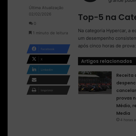
grande públi
l
n
Última Atualização
l
d
02/02/2026
Top-5 na Cat
o
e
w
u
0
o
m
Na categoria Hypercar, a 
1 minuto de leitura
n
e
um desempenho consistente 
X
-
após cinco horas de prova:
m
Facebook
a
i
X
Artigos relacionados
l
Linkedin
Receita 
despenc
Compartilhar via e-
cancela
Imprimir
mail
provas n
Médio, r
Media
4 horas a