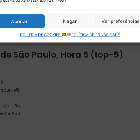
ativamente certos recursos e funções.
mas a competição está longe de ser decidida. Fique atento
esultados ao longo das próximas horas.
Aceitar
Negar
Ver preferências
os parciais
POLÍTICA DE COOKIES
POLÍTICA DE PRIVACIDADE
 de São Paulo, Hora 5 (top-5)
#8
rsport #6
rsport #5
rsche #38