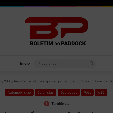
Procurar
Início
por
o
/
WEC
/
Resultados Parciais após a quinta hora do Rolex 6 Horas de Sã
Automobilismo
Colunistas
Destaques
Post
WEC
Tendência