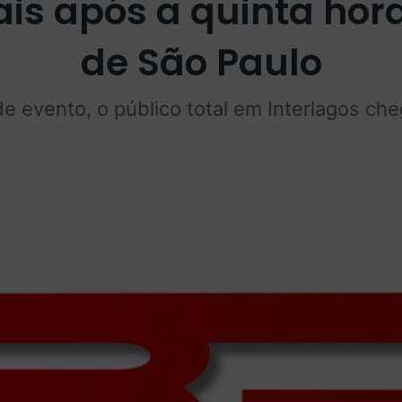
ais após a quinta hora
de São Paulo
de evento, o público total em Interlagos c