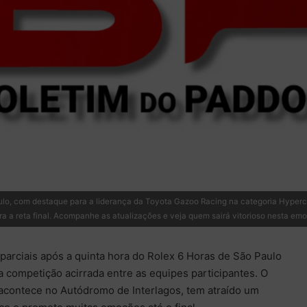
ulo, com destaque para a liderança da Toyota Gazoo Racing na categoria Hypercar
 a reta final. Acompanhe as atualizações e veja quem sairá vitorioso nesta emo
 parciais após a quinta hora do Rolex 6 Horas de São Paulo
competição acirrada entre as equipes participantes. O
acontece no Autódromo de Interlagos, tem atraído um