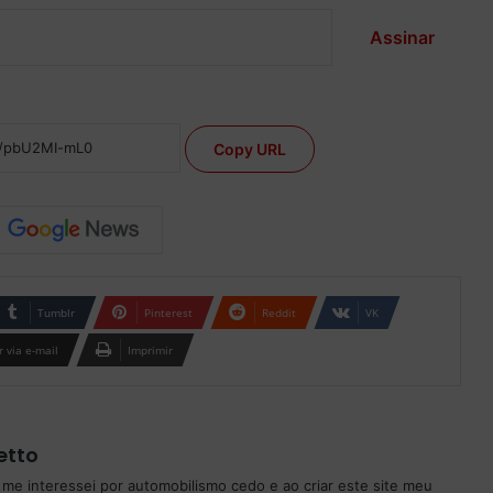
Assinar
Copy URL
Tumblr
Pinterest
Reddit
VK
 via e-mail
Imprimir
etto
 me interessei por automobilismo cedo e ao criar este site meu