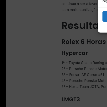
neg
continua a ser a favorita, 
para mais atualizações e r
Resultad
Rolex 6 Horas
Hypercar
1º – Toyota Gazoo Racing 
2º – Porsche Penske Moto
3º – Ferrari AF Corse #51
4º – Porsche Penske Moto
5º – Hertz Team JOTA, Po
LMGT3