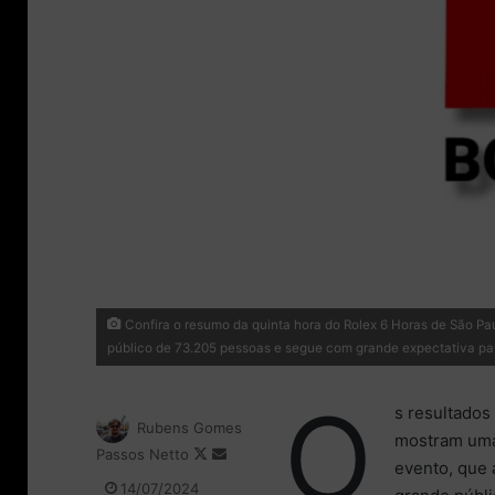
Confira o resumo da quinta hora do Rolex 6 Horas de São Pa
público de 73.205 pessoas e segue com grande expectativa para
O
s resultados
Rubens Gomes
mostram uma 
Passos Netto
F
M
evento, que 
o
a
14/07/2024