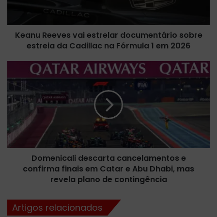
e
e
v
Keanu Reeves vai estrelar documentário sobre
e
estreia da Cadillac na Fórmula 1 em 2026
s
v
a
D
i
o
e
m
s
e
t
n
r
i
e
c
l
a
a
l
r
Domenicali descarta cancelamentos e
i
d
confirma finais em Catar e Abu Dhabi, mas
d
o
e
revela plano de contingência
c
s
u
c
Artigos relacionados
m
a