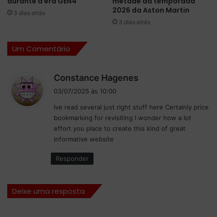
durante a era GEN4
metade da temporada
a
r
2026 da Aston Martin
3 dias atrás
d
m
3 dias atrás
i
a
l
f
Um Comentário
l
i
a
n
c
a
d
Constance Hagenes
n
i
i
a
s
03/07/2025 às 10:00
s
F
e
Ive read several just right stuff here Certainly price
ó
s
m
bookmarking for revisiting I wonder how a lot
r
C
e
effort you place to create this kind of great
m
a
:
informative website
u
t
l
a
Responder
a
r
1
e
e
A
Deixe uma resposta
m
b
2
u
0
D