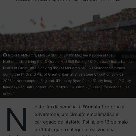
X
e-
mail
NORTHAMPTON, ENGLAND - JULY 09: Max Verstappen of the
Netherlands driving the (1) Oracle Red Bull Racing RB19 on track leads Lando
Norris of Great Britain driving the (4) McLaren MCL60 Mercedes on track
during the F1 Grand Prix of Great Britain at Silverstone Circuit on July 09,
2023 in Northampton, England. (Photo by Ryan Pierse/Getty Images) // Getty
Images / Red Bull Content Pool // SI202307090352 // Usage for editorial use
only //
N
este fim de semana, a
Fórmula 1
retorna a
Silverstone, um circuito emblemático e
carregado de história. Foi lá, em 13 de maio
de 1950, que a categoria realizou sua