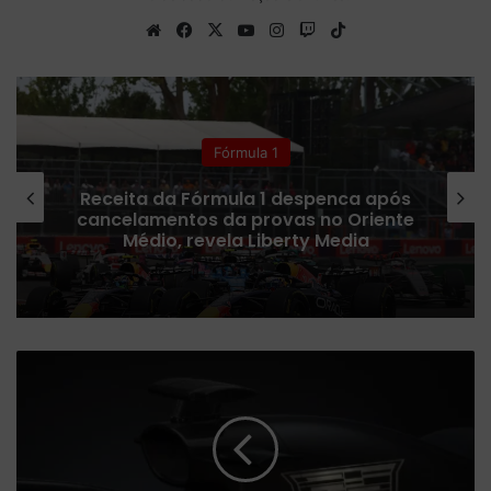
We
Fa
X
Yo
Ins
Tw
Tik
bsi
ce
uT
tag
itc
To
te
bo
ub
ra
h
k
ok
e
m
Fórmula 1
Receita da Fórmula 1 despenca após
cancelamentos da provas no Oriente
Médio, revela Liberty Media
K
e
a
n
u
R