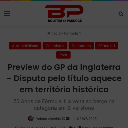
Menu
P
Início
/
Fórmula 1
Automobilismo
Colunistas
Destaques
Fórmula 1
Post
Preview do GP da Inglaterra
– Disputa pelo título aquece
em território histórico
75 Anos de Fórmula 1: a volta ao berço da
categoria em Silverstone
Debora Almeida
Follow
Mande
03/07/2025
on
um
Última Atualização 03/07/2025
1
6 minutos de leitura