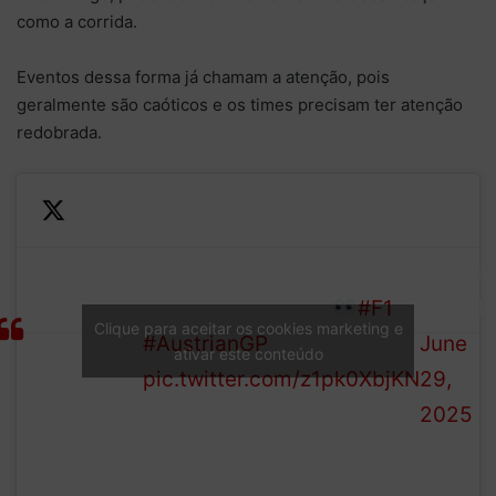
como a corrida.
Eventos dessa forma já chamam a atenção, pois
geralmente são caóticos e os times precisam ter atenção
redobrada.
—
DRIVER
Norris closes the gap to
Formul
STANDINGS
Piastri to 15 points
#F1
1 (@F1)
Clique para aceitar os cookies marketing e
(after 11/24
#AustrianGP
June
ativar este conteúdo
rounds)
pic.twitter.com/z1pk0XbjKN
29,
2025