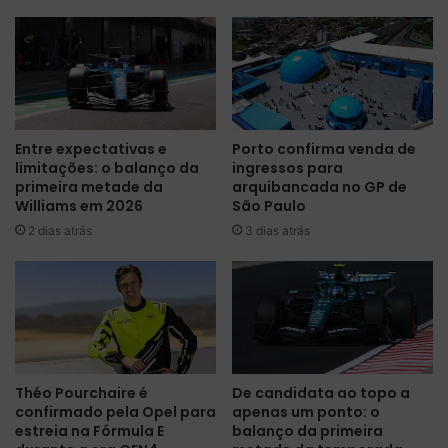
e
r
n
t
t
a
á
c
r
a
i
n
o
c
Entre expectativas e
Porto confirma venda de
s
e
limitações: o balanço da
ingressos para
o
l
primeira metade da
arquibancada no GP de
b
a
Williams em 2026
São Paulo
r
m
2 dias atrás
3 dias atrás
e
e
e
n
s
t
t
o
r
s
e
e
i
c
a
o
Théo Pourchaire é
De candidata ao topo a
d
n
confirmado pela Opel para
apenas um ponto: o
a
f
estreia na Fórmula E
balanço da primeira
C
i