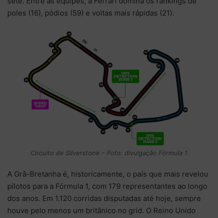
sete. Entre as equipes, a Ferrari domina os rankings de
poles (16), pódios (59) e voltas mais rápidas (21).
Circuito de Silverstone – Foto: divulgação Fórmula 1
A Grã-Bretanha é, historicamente, o país que mais revelou
pilotos para a Fórmula 1, com 179 representantes ao longo
dos anos. Em 1.120 corridas disputadas até hoje, sempre
houve pelo menos um britânico no grid. O Reino Unido