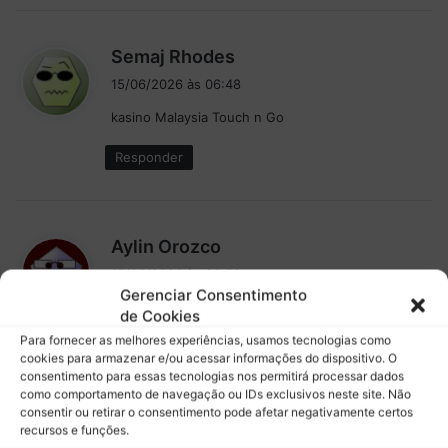
:
e
"
B
E
d
Semaj Rhodes
a
l
i
r
15/06/2026 às 06:48
e
s
c
f
kasino Malaysia Touch n Go
s
e
o
e
l
i
Responder
:
o
e
n
x
a
c
i
e
d
Aylin Orozco
n
p
i
e
15/06/2026 às 06:59
c
s
s
Gerenciar Consentimento
i
casino scams Malaysia
s
q
de Cookies
o
e
u
n
Para fornecer as melhores experiências, usamos tecnologias como
Responder
e
:
cookies para armazenar e/ou acessar informações do dispositivo. O
a
consentimento para essas tecnologias nos permitirá processar dados
c
l
como comportamento de navegação ou IDs exclusivos neste site. Não
í
h
consentir ou retirar o consentimento pode afetar negativamente certos
v
o
recursos e funções.
d
Jimmy Barker
e
j