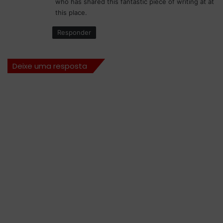
who has shared this fantastic piece of writing at at
e
this place.
:
Responder
Deixe uma resposta