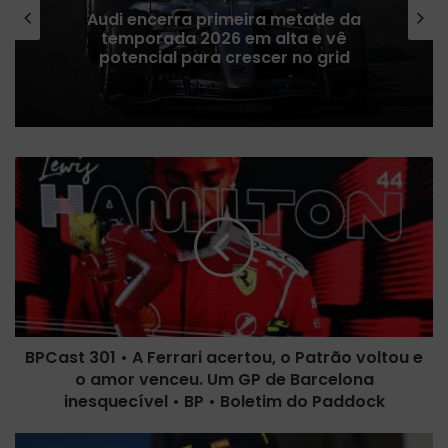
Red Bull admite que ritmo de
atualizações deve diminuir para
priorizar projeto de 2027
B
P
C
a
s
t
3
0
1
BPCast 301 • A Ferrari acertou, o Patrão voltou e
•
o amor venceu. Um GP de Barcelona
A
F
inesquecível • BP • Boletim do Paddock
e
r
V