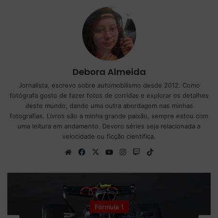
Debora Almeida
Jornalista, escrevo sobre automobilismo desde 2012. Como
fotógrafa gosto de fazer fotos de corridas e explorar os detalhes
deste mundo, dando uma outra abordagem nas minhas
fotografias. Livros são a minha grande paixão, sempre estou com
uma leitura em andamento. Devoro séries seja relacionada a
velocidade ou ficção cientifica.
We
Fa
X
Yo
Ins
Tw
Tik
bsi
ce
uT
tag
itc
To
te
bo
ub
ra
h
k
ok
e
m
Fórmula 1