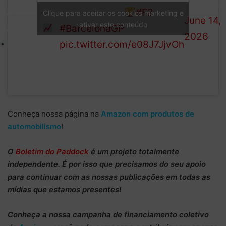
(@Formu
championship
Race success
#F2
Clique para aceitar os cookies marketing e
June 14,
ativar este conteúdo
challenge
#BarcelonaGP
2026
pic.twitter.com/e08J7JjvOh
Conheça nossa página na
Amazon com produtos de
automobilismo
!
O
Boletim do Paddock
é um projeto totalmente
independente
. É por isso que precisamos do
seu apoio
para continuar
com as nossas publicações em todas as
mídias que estamos presentes!
Conheça
a nossa campanha de
financiamento coletivo