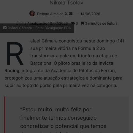
Nikola Tsolov
Debora Almeida
Follow
Mande
14/06/2026
on
um
Última Atualização 10/07/2026
6
3 minutos de leitura
Rafael Câmara - Foto: Divulgação FDA
X
e-
mail
R
afael Câmara conquistou neste domingo (14)
sua primeira vitória na Fórmula 2 ao
transformar a pole em triunfo na etapa de
Barcelona. O piloto brasileiro da
Invicta
Racing
, integrante da Academia de Pilotos da Ferrari,
protagonizou uma atuação estratégica e dominante para
subir ao topo do pódio pela primeira vez na categoria.
“Estou muito, muito feliz por
finalmente termos conseguido
concretizar o potencial que temos