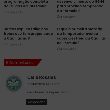
programação completa
desenvolvimento do GEN4
l
p
do GP da Grã-Bretanha
para próxima temporada
t
ó
da Fórmula E
o
3 dias atrás
s
4 dias atrás
u
t
e
r
o
i
Bottas explica falha nos
O que a primeira metade
a
freios que tem prejudicado
da temporada revelou
u
m
a Cadillac na F1
sobre a estreia da Cadillac
n
na Fórmula 1
o
f
4 dias atrás
r
o
4 dias atrás
v
e
e
m
6 Comentários
n
B
c
a
e
r
d
Celia Rosales
u
c
i
15/06/2026 às 06:37
.
e
s
U
l
daily bonus Malaysia casino
s
m
o
e
G
n
Responder
:
P
a
d