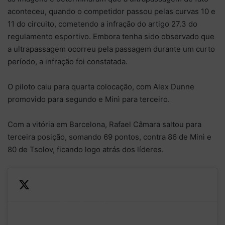
aconteceu, quando o competidor passou pelas curvas 10 e
11 do circuito, cometendo a infração do artigo 27.3 do
regulamento esportivo. Embora tenha sido observado que
a ultrapassagem ocorreu pela passagem durante um curto
período, a infração foi constatada.
O piloto caiu para quarta colocação, com Alex Dunne
promovido para segundo e Minì para terceiro.
Com a vitória em Barcelona, Rafael Câmara saltou para
terceira posição, somando 69 pontos, contra 86 de Minì e
80 de Tsolov, ficando logo atrás dos líderes.
Rafa ramps
The Brazilian moves up to
— Formul
p his
fourth after his Feature