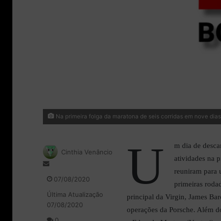
Na primeira folga da maratona de seis corridas em nove dias
U
m dia de desca
Cinthia Venâncio
atividades na p
M
reuniram para 
a
07/08/2020
primeiras rodad
n
Última Atualização
d
principal da Virgin, James Bar
07/08/2020
e
operações da Porsche. Além do
u
0