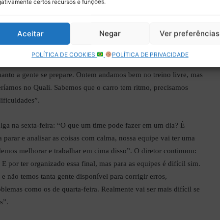
ativamente certos recursos e funções.
 Media
, os primeiros dois da Jaguar foram bem diferentes: “No primeiro,
Aceitar
Negar
Ver preferências
do do primeiro grupo, mas a diferença para da Costa era muito
a boa corrida, até os incidentes com Buemi e Guenther. Quando
POLÍTICA DE COOKIES
POLÍTICA DE PRIVACIDADE
icamos um problema no carro dele. Às vezes essas coisas
anto a gente se prepare. Ontem andamos bem no treino livre, mas
eríamos no Quali. Sabemos que o carro tem ritmo, precisamos
dificuldades”.
olga na sexta-feira: “O que um time pode fazer em um dia? É
parar e analisar as coisas com calma, nossa equipe vai ter uma
demos melhorar e trabalhar em cima disso”. O diretor continuou:
E por ter organizado essa final, mas para as equipes é difícil sim.
e não temos tanta gente disponível para corrigir erros,
blemas como os de quarta-feira. Realmente vai ser mais difícil se
s”.