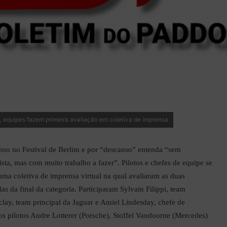
, equipes fazem primeira avaliação em coletiva de imprensa
nso no Festival de Berlim e por “descanso” entenda “sem
ista, mas com muito trabalho a fazer”. Pilotos e chefes de equipe se
uma coletiva de imprensa virtual na qual avaliaram as duas
as da final da categoria. Participaram Sylvain Filippi, team
clay, team principal da Jaguar e Amiel Lindesday, chefe de
s pilotos Andre Lotterer (Porsche), Stoffel Vandoorne (Mercedes)