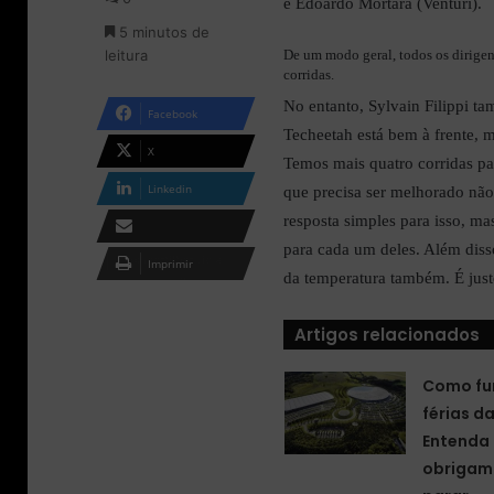
e Edoardo Mortara (Venturi).
m
5 minutos de
e
leitura
De um modo geral, todos os dirigen
-
corridas.
m
a
No entanto, Sylvain Filippi t
Facebook
i
Techeetah está bem à frente,
l
X
Temos mais quatro corridas par
Linkedin
que precisa ser melhorado não 
resposta simples para isso, ma
para cada um deles. Além diss
Compartilhar via e-
Imprimir
da temperatura também. É jus
mail
Artigos relacionados
Como fu
férias d
Entenda 
obrigam 