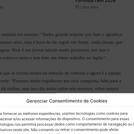
Fórmula 1 em 2026
rás
2 dias atrás
e também foi assunto: “Tenho grande respeito por Sam e agradeço
 nesses anos, mas é hora de ele seguir em frente, então desejo que
aguar. Nick é um jovem talento muito promissor, por isso o
 conosco antes e tem feito um ótimo trabalho no Japão”.
e que se tornou neutra na emissão de carbono e agora é a equipe
erde: “Estamos muito orgulhosos por essa conquista, falei para a
 dá troféus, mas isso diz muito sobre nós mesmos, sobre nossos
por dois anos e conseguimos chegar nesse resultado. Não me
Gerenciar Consentimento de Cookies
rimeira equipe a conseguir, quero que todas as equipes se inspirem
s ser exemplo”.
a fornecer as melhores experiências, usamos tecnologias como cookies para
azenar e/ou acessar informações do dispositivo. O consentimento para essas
nologias nos permitirá processar dados como comportamento de navegação ou 
lusivos neste site. Não consentir ou retirar o consentimento pode afetar