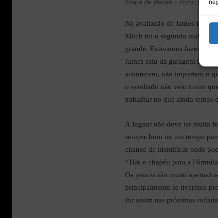
neg
Etapa de Berlim – Foto: Virgin
Na avaliação de James Barclay
Mitch foi o segundo mais rápi
grande. Estávamos fazendo um
James saiu da garagem identif
acontecem, não importam o qu
o resultado não veio como qu
trabalhar no que ainda temos 
A Jaguar não deve ter muita f
sempre bom ter um tempo para 
chance de identificar onde po
“Tiro o chapéu para a Fórmula 
Os prazos são muito apertados 
principalmente se tivermos pro
for assim nas próximas rodada