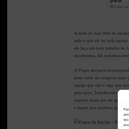
parar
2 dias at
A saída de Sam Bird da equip
tudo o que ele fez pela equipe
ele faça um bom trabalho na J
escolhemos. Ele trabalhou bem
A Virgin declarou recentement
mais verde da categoria mais v
equipe que não é algo que nos
princípios. Trabalhamos duro 
importo muito por ter sido a p
e façam isso também, queremo
Par
arm
tec
exc