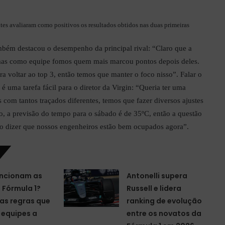
tes avaliaram como positivos os resultados obtidos nas duas primeiras
ambém destacou o desempenho da principal rival: “Claro que a
 mas como equipe fomos quem mais marcou pontos depois deles.
a voltar ao top 3, então temos que manter o foco nisso”. Falar o
é uma tarefa fácil para o diretor da Virgin: “Queria ter uma
s com tantos traçados diferentes, temos que fazer diversos ajustes
o, a previsão do tempo para o sábado é de 35ºC, então a questão
to dizer que nossos engenheiros estão bem ocupados agora”.
ncionam as
Antonelli supera
a Fórmula 1?
Russell e lidera
as regras que
ranking de evolução
equipes a
entre os novatos da