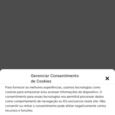
t
c
o
o
s
e
r
m
o
M
u
ô
b
n
a
a
m
c
a
o
c
e
n
a
Gerenciar Consentimento
de Cookies
Para fornecer as melhores experiências, usamos tecnologias como
cookies para armazenar e/ou acessar informações do dispositivo. O
consentimento para essas tecnologias nos permitirá processar dados
como comportamento de navegação ou IDs exclusivos neste site. Não
consentir ou retirar o consentimento pode afetar negativamente certos
recursos e funções.