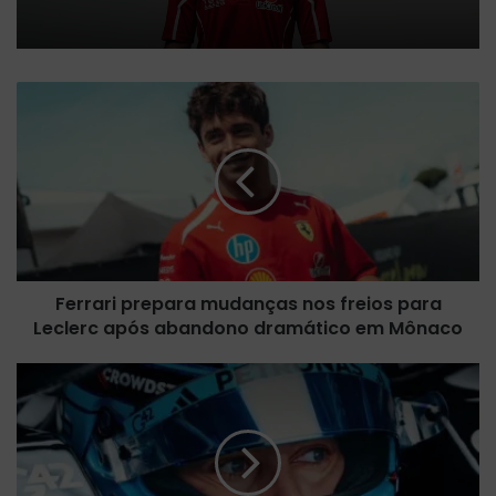
F
e
r
r
a
r
i
p
r
Ferrari prepara mudanças nos freios para
e
Leclerc após abandono dramático em Mônaco
p
a
r
R
a
u
m
s
u
s
d
e
a
l