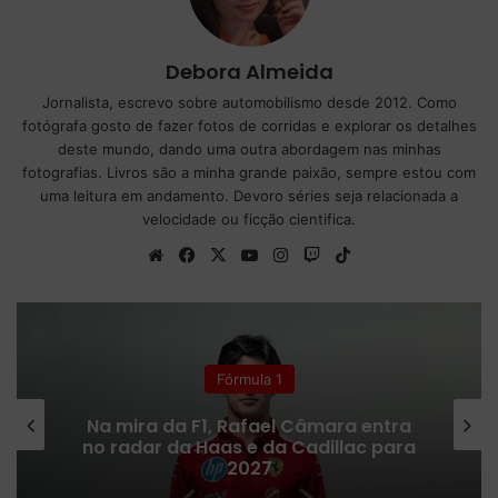
Debora Almeida
Jornalista, escrevo sobre automobilismo desde 2012. Como
fotógrafa gosto de fazer fotos de corridas e explorar os detalhes
deste mundo, dando uma outra abordagem nas minhas
fotografias. Livros são a minha grande paixão, sempre estou com
uma leitura em andamento. Devoro séries seja relacionada a
velocidade ou ficção cientifica.
We
Fa
X
Yo
Ins
Tw
Tik
bsi
ce
uT
tag
itc
To
te
bo
ub
ra
h
k
ok
e
m
Fórmula 1
Na mira da F1, Rafael Câmara entra
no radar da Haas e da Cadillac para
2027