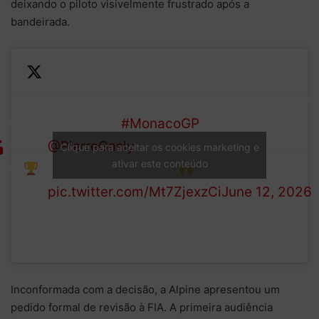
deixando o piloto visivelmente frustrado após a
bandeirada.
Following the review of
— BWT Alpine
PIERRE
last week’s
#MonacoGP
,
Formula One
GASLY
@PierreGasly
‘s third place
Team
Clique para aceitar os cookies marketing e
ativar este conteúdo
P3
has been reinstated
(@AlpineF1Tea
pic.twitter.com/Mt7ZjexzCi
June 12, 2026
Inconformada com a decisão, a Alpine apresentou um
pedido formal de revisão à FIA. A primeira audiência