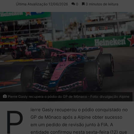
on
um
Última Atualização 12/06/2026
0
3 minutos de leitura
X
e-
mail
Pierre Gasly recupera o pódio do GP de Mônaco - Foto: divulgação Alpine
P
ierre Gasly recuperou o pódio conquistado no
GP de Mônaco após a Alpine obter sucesso
em um pedido de revisão junto à FIA. A
entidade confirmou nesta sexta-feira (12) que