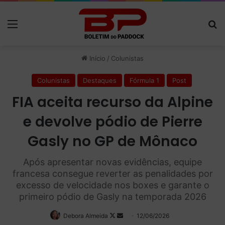
Menu
P
Início
/
Colunistas
Colunistas
Destaques
Fórmula 1
Post
FIA aceita recurso da Alpine
e devolve pódio de Pierre
Gasly no GP de Mônaco
Após apresentar novas evidências, equipe
francesa consegue reverter as penalidades por
excesso de velocidade nos boxes e garante o
primeiro pódio de Gasly na temporada 2026
Debora Almeida
Follow
Mande
12/06/2026