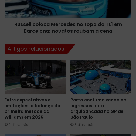
n
l
ç
c
a
o
s
Russell coloca Mercedes no topo do TL1 em
l
n
Barcelona; novatos roubam a cena
o
o
c
s
a
Artigos relacionados
f
M
r
e
e
r
i
c
o
e
s
d
p
e
a
s
Entre expectativas e
Porto confirma venda de
r
n
limitações: o balanço da
ingressos para
a
o
primeira metade da
arquibancada no GP de
L
t
Williams em 2026
São Paulo
e
o
2 dias atrás
3 dias atrás
c
p
l
o