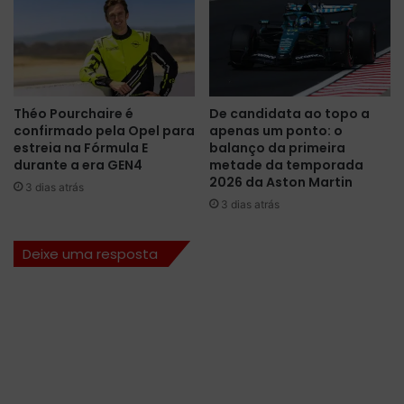
e
d
r
o
c
T
a
L
p
1
ó
e
Théo Pourchaire é
De candidata ao topo a
s
m
confirmado pela Opel para
apenas um ponto: o
a
B
estreia na Fórmula E
balanço da primeira
b
a
durante a era GEN4
metade da temporada
a
r
2026 da Aston Martin
3 dias atrás
n
c
3 dias atrás
d
e
o
l
Deixe uma resposta
n
o
o
n
d
a
r
;
a
n
m
o
á
v
t
a
i