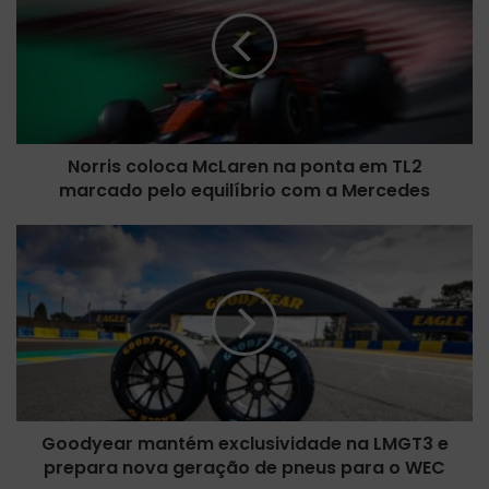
r
r
i
s
c
o
l
Norris coloca McLaren na ponta em TL2
o
marcado pelo equilíbrio com a Mercedes
c
a
M
G
c
o
L
o
a
d
r
y
e
e
n
a
n
r
a
m
p
Goodyear mantém exclusividade na LMGT3 e
a
o
prepara nova geração de pneus para o WEC
n
n
t