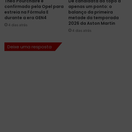
Théo Pourchaire é
De candidata ao topo a
i
3
confirmado pela Opel para
apenas um ponto: o
l
e
estreia na Fórmula E
balanço da primeira
í
p
durante a era GEN4
metade da temporada
b
r
2026 da Aston Martin
4 dias atrás
r
e
4 dias atrás
i
p
o
a
Deixe uma resposta
c
r
o
a
m
n
a
o
M
v
e
a
r
g
c
e
e
r
d
a
e
ç
s
ã
o
d