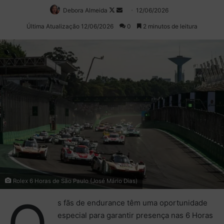
Debora Almeida
Follow
Mande
12/06/2026
on
um
Última Atualização 12/06/2026
0
2 minutos de leitura
X
e-
mail
Rolex 6 Horas de São Paulo (José Mário Dias)
O
s fãs de endurance têm uma oportunidade
especial para garantir presença nas 6 Horas