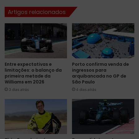
t
é
Artigos relacionados
a
m
e
e
m
x
T
c
L
l
2
u
m
s
a
i
Entre expectativas e
Porto confirma venda de
r
v
limitações: o balanço da
ingressos para
c
i
primeira metade da
arquibancada no GP de
a
d
Williams em 2026
São Paulo
d
a
3 dias atrás
4 dias atrás
o
d
p
e
e
n
l
a
o
L
e
M
q
G
u
T