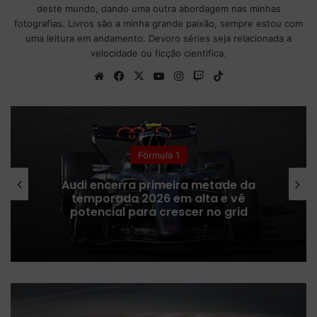
deste mundo, dando uma outra abordagem nas minhas
fotografias. Livros são a minha grande paixão, sempre estou com
uma leitura em andamento. Devoro séries seja relacionada a
velocidade ou ficção cientifica.
We
Fa
X
Yo
Ins
Tw
Tik
bsi
ce
uT
tag
itc
To
te
bo
ub
ra
h
k
ok
e
m
Fórmula 1
Audi encerra primeira metade da
temporada 2026 em alta e vê
potencial para crescer no grid
N
o