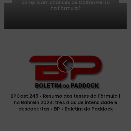
temporada 2026 em alta e vê
potencial para crescer no grid
B
P
C
a
s
t
2
4
5
BPCast 245 • Resumo dos testes da Fórmula 1
•
no Bahrein 2024: três dias de intensidade e
R
e
descobertas • BP • Boletim do Paddock
s
u
D
m
a