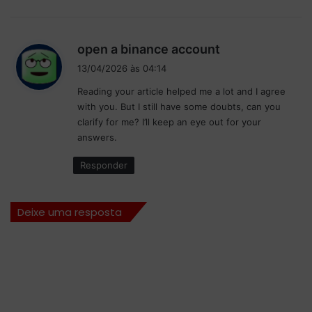
e
o
i
n
n
a
d
open a binance account
t
n
i
e
13/04/2026 às 04:14
t
s
n
e
Reading your article helped me a lot and I agree
s
s
with you. But I still have some doubts, can you
e
i
clarify for me? I’ll keep an eye out for your
d
:
answers.
a
d
Responder
e
e
d
Deixe uma resposta
e
s
c
o
b
e
r