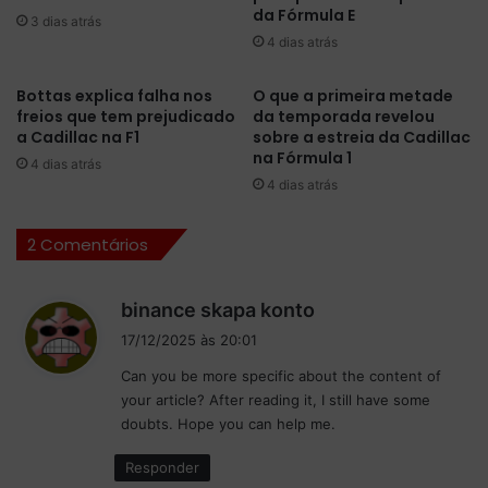
e
da Fórmula E
B
3 dias atrás
A
4 dias atrás
a
t
h
l
r
a
Bottas explica falha nos
O que a primeira metade
e
freios que tem prejudicado
da temporada revelou
n
i
a Cadillac na F1
sobre a estreia da Cadillac
t
na Fórmula 1
n
a
4 dias atrás
2
e
4 dias atrás
0
m
2
c
2 Comentários
4
h
:
e
t
g
d
binance skapa konto
r
a
i
17/12/2025 às 20:01
ê
d
s
s
a
Can you be more specific about the content of
s
d
e
your article? After reading it, I still have some
e
i
m
doubts. Hope you can help me.
:
a
o
s
c
Responder
d
i