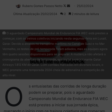
Rubens Gomes Passos Netto
Follow
Mande
25/02/2024
on
um
Última Atualização 25/02/2024
2
2 minutos de leitura
X
e-
mail
O aguardado Campeonato Mundial de Endurance FIA WEC está prestes a
começar, com os treinos coletivos iniciando nesta segunda-feira em Lusail,
Qatar. Devido a atrasos no transporte marítimo no Canal de Suez e no Mar
Vermelho, os testes de pré-temporada foram adiados, mas as equipes agora
têm quatro sessões disponíveis para se preparar. A mudança não afetará o
cronograma da abertura da temporada, que inclui a emocionante Qatar
Airways 1.812 KM do Qatar. Com corridas marcadas em diversos locais, o
WEC promete uma temporada 2024 cheia de adrenalina e competição de
alto nível.
O
s entusiastas das corridas de longa duração
podem se preparar, pois o aguardado
Campeonato Mundial de Endurance FIA WEC
está prestes a iniciar sua jornada épica,
marcando o início com os treinos coletivos que começam