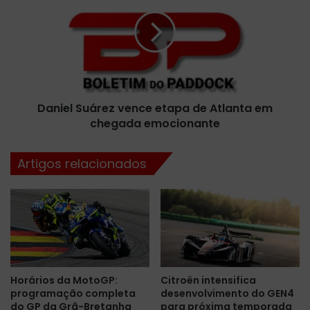
o
n
d
i
o
e
s
l
t
S
e
u
s
á
t
Daniel Suárez vence etapa de Atlanta em
r
e
chegada emocionante
e
s
z
d
v
Artigos relacionados
a
e
F
n
ó
c
r
e
m
e
u
t
l
a
a
p
Horários da MotoGP:
Citroën intensifica
1
a
programação completa
desenvolvimento do GEN4
n
d
do GP da Grã-Bretanha
para próxima temporada
o