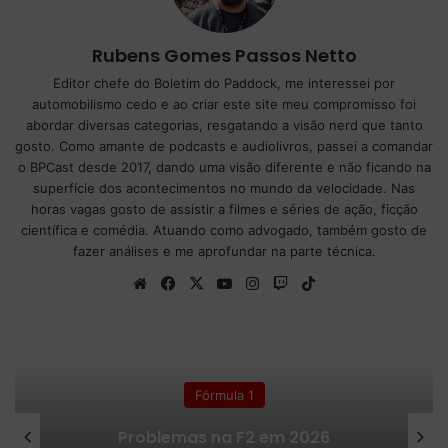
Rubens Gomes Passos Netto
Editor chefe do Boletim do Paddock, me interessei por
automobilismo cedo e ao criar este site meu compromisso foi
abordar diversas categorias, resgatando a visão nerd que tanto
gosto. Como amante de podcasts e audiolivros, passei a comandar
o BPCast desde 2017, dando uma visão diferente e não ficando na
superfície dos acontecimentos no mundo da velocidade. Nas
horas vagas gosto de assistir a filmes e séries de ação, ficção
científica e comédia. Atuando como advogado, também gosto de
fazer análises e me aprofundar na parte técnica.
We
Fa
X
Yo
Ins
Tw
Tik
bsi
ce
uT
tag
itc
To
te
bo
ub
ra
h
k
ok
e
m
Fórmula 1
Audi encerra primeira metade da