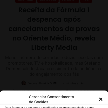
k
Gerenciar Consentimento
de Cookies
Para fornecer as melhores experiências, usamos tecnologias como