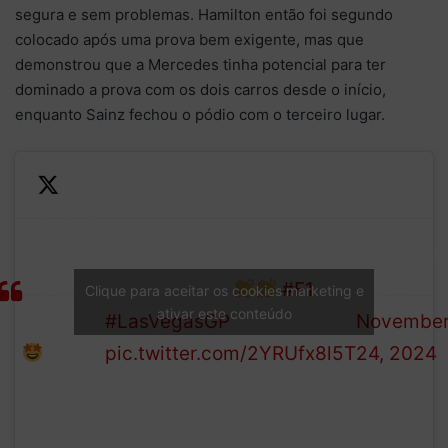
segura e sem problemas. Hamilton então foi segundo
colocado após uma prova bem exigente, mas que
demonstrou que a Mercedes tinha potencial para ter
dominado a prova com os dois carros desde o início,
enquanto Sainz fechou o pódio com o terceiro lugar.
GEORGE
Lewis Hamilton comes
—
RUSSELL
home second to make it a
Formula 1
WINS IN
Mercedes 1-2
#F1
(@F1)
Clique para aceitar os cookies marketing e
ativar este conteúdo
VEGAS!!!
#LasVegasGP
Novembe
pic.twitter.com/2YRUfx8l5T
24, 2024