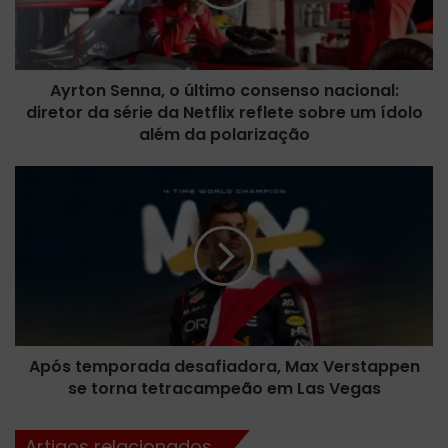
n
S
e
n
Ayrton Senna, o último consenso nacional:
n
diretor da série da Netflix reflete sobre um ídolo
a
,
além da polarização
o
ú
A
l
p
t
ó
i
s
m
t
o
e
c
m
o
p
n
o
s
Após temporada desafiadora, Max Verstappen
r
e
se torna tetracampeão em Las Vegas
a
n
d
s
a
Artigos relacionados
o