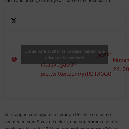
carro aos boxes, o Safety Car não se fez necessário.
The Frenchman has smoke
—
billowing from his car and
Heartbreak
Formu
AP
he returns to the pits. He’s
for Gasly
(@F1)
Clique para aceitar os cookies marketing e
6/50
not coming out again
#F1
ativar este conteúdo
Nove
#LasVegasGP
24, 2
pic.twitter.com/yrR0TX0G0l
Verstappen conseguiu se livrar de Pérez e o mesmo
aconteceu com Sainz e Leclerc, que superaram o piloto
mexicano. Na volta 17, Hamilton também superou Pérez,