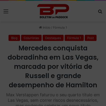
Menu
P
Início
/
Fórmula 1
Blog
Colunistas
Destaques
Fórmula 1
Post
Mercedes conquista
dobradinha em Las Vegas,
marcada por vitória de
Russell e grande
desempenho de Hamilton
Max Verstappen faturou o seu quarto título em
Las Vegas, sem correr riscos desnecessários,
mas podendo celebrar um novo título