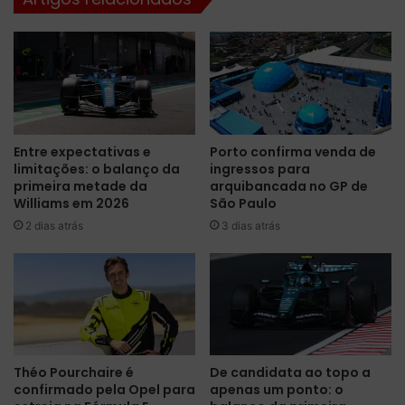
d
n
e
a
s
c
a
i
f
o
i
n
a
a
d
Entre expectativas e
Porto confirma venda de
l
o
limitações: o balanço da
ingressos para
:
r
primeira metade da
arquibancada no GP de
d
a
Williams em 2026
São Paulo
i
,
2 dias atrás
3 dias atrás
r
M
e
a
t
x
o
V
r
e
d
r
a
s
s
t
Théo Pourchaire é
De candidata ao topo a
é
a
confirmado pela Opel para
apenas um ponto: o
r
p