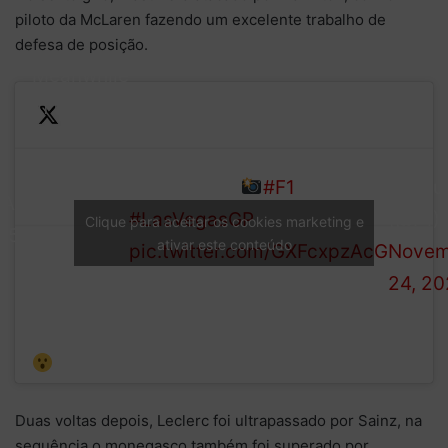
piloto da McLaren fazendo um excelente trabalho de
defesa de posição.
Meanwhile
in the
battle for
—
P8, Piastri
What a shot
#F1
Formul
LAP
and
#LasVegasGP
(@F1)
Clique para aceitar os cookies marketing e
7/50
Hamilton
ativar este conteúdo
pic.twitter.com/GXFcxpzAcG
Novem
are side
24, 2
by side…
at speed!
Duas voltas depois, Leclerc foi ultrapassado por Sainz, na
sequência o monegasco também foi superado por