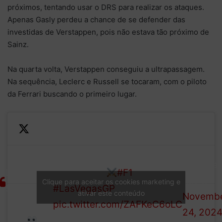
próximos, tentando usar o DRS para realizar os ataques.
Apenas Gasly perdeu a chance de se defender das
investidas de Verstappen, pois não estava tão próximo de
Sainz.
Na quarta volta, Verstappen conseguiu a ultrapassagem.
Na sequência, Leclerc e Russell se tocaram, com o piloto
da Ferrari buscando o primeiro lugar.
From
—
any
Russell and Leclerc tussle
Formula 
LAP
angle
for the lead
#F1
(@F1)
Clique para aceitar os cookies marketing e
5/50
it’s
#LasVegasGP
ativar este conteúdo
Novemb
close!
pic.twitter.com/ZAFKeC6oLC
24, 202