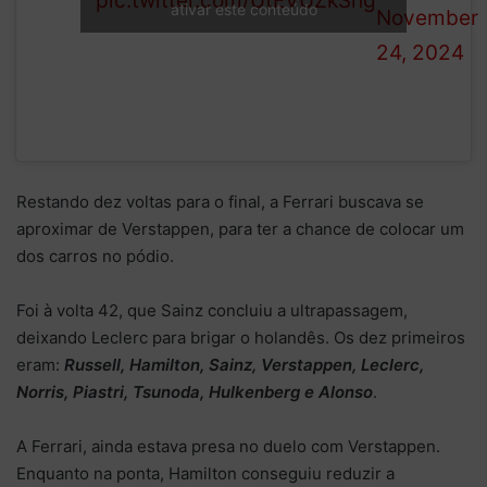
38/50
pic.twitter.com/UtEVUZkShg
ativar este conteúdo
November
24, 2024
Restando dez voltas para o final, a Ferrari buscava se
aproximar de Verstappen, para ter a chance de colocar um
dos carros no pódio.
Foi à volta 42, que Sainz concluiu a ultrapassagem,
deixando Leclerc para brigar o holandês. Os dez primeiros
eram:
Russell, Hamilton, Sainz, Verstappen, Leclerc,
Norris, Piastri, Tsunoda, Hulkenberg e Alonso
.
A Ferrari, ainda estava presa no duelo com Verstappen.
Enquanto na ponta, Hamilton conseguiu reduzir a