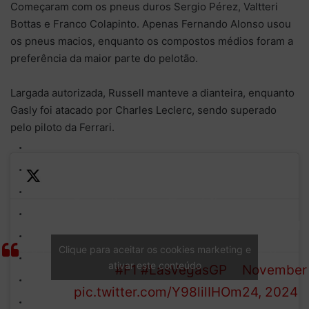
Começaram com os pneus duros Sergio Pérez, Valtteri
Bottas e Franco Colapinto. Apenas Fernando Alonso usou
os pneus macios, enquanto os compostos médios foram a
preferência da maior parte do pelotão.
Largada autorizada, Russell manteve a dianteira, enquanto
Gasly foi atacado por Charles Leclerc, sendo superado
pelo piloto da Ferrari.
Russell gets to Turn 1 first
—
LIGHTS
with both Ferraris tucking
Formula 1
OUT IN
in behind. Gasly is down to
(@F1)
Clique para aceitar os cookies marketing e
ativar este conteúdo
VEGAS!!!
fourth
#F1
#LasVegasGP
November
pic.twitter.com/Y98lilIHOm
24, 2024