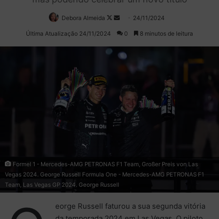
Debora Almeida
Follow
Mande
24/11/2024
on
um
Última Atualização 24/11/2024
0
8 minutos de leitura
X
e-
mail
Formel 1 - Mercedes-AMG PETRONAS F1 Team, Großer Preis von Las
Vegas 2024. George Russell Formula One - Mercedes-AMG PETRONAS F1
Team, Las Vegas GP 2024. George Russell
eorge Russell faturou a sua segunda vitória
da temporada 2024 em Las Vegas. O piloto