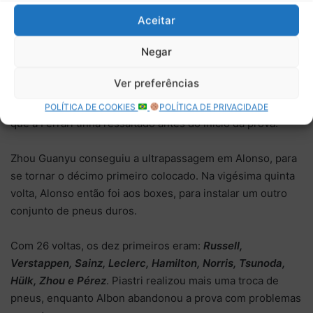
mais de 10 segundos de vantagem para Verstappen, com a
corrida se aproximando da sua metade.
Aceitar
Negar
Os pilotos já começavam a sentir o desgaste dos pneus,
pela parada extremamente precoce que eles realizaram no
Ver preferências
início da prova. O graning era realmente o que ditaria a
corrida, podendo definir mais uma troca de pneus, algo
POLÍTICA DE COOKIES
POLÍTICA DE PRIVACIDADE
que a Ferrari tinha ressaltado antes do início da prova.
Zhou Guanyu conseguiu a ultrapassagem em Alonso, para
se tornar o décimo primeiro colocado. Na vigésima quinta
volta, Alonso então foi aos boxes, para instalar um outro
conjunto de pneus duros.
Com 26 voltas, os dez primeiros eram:
Russell,
Verstappen, Sainz, Leclerc, Hamilton, Norris, Tsunoda,
Hülk, Zhou e Pérez
. Piastri realizou mais uma troca de
pneus, enquanto Albon abandonou a prova com problemas