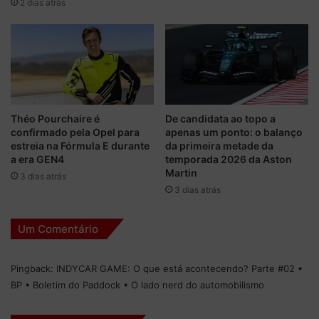
2 dias atrás
s
d
p
e
a
p
r
o
a
i
s
s
e
d
e
e
Théo Pourchaire é
De candidata ao topo a
x
v
confirmado pela Opel para
apenas um ponto: o balanço
p
o
estreia na Fórmula E durante
da primeira metade da
l
l
a era GEN4
temporada 2026 da Aston
i
t
Martin
3 dias atrás
c
a
3 dias atrás
a
r
r
u
Um Comentário
a
m
p
p
ó
o
Pingback:
INDYCAR GAME: O que está acontecendo? Parte #02 •
s
u
BP • Boletim do Paddock • O lado nerd do automobilismo
f
c
a
o
l