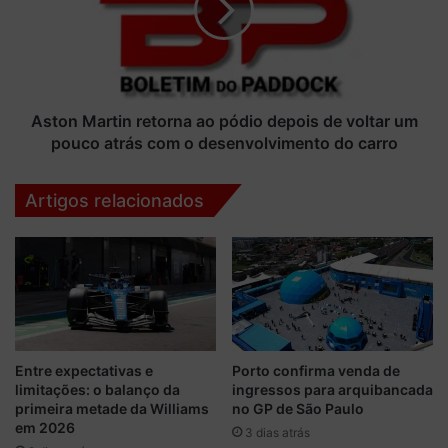
P
n
d
M
e
a
S
r
ã
t
o
i
Aston Martin retorna ao pódio depois de voltar um
P
n
pouco atrás com o desenvolvimento do carro
a
r
u
e
Artigos relacionados
l
t
o
o
s
r
ã
n
o
a
c
a
h
o
a
p
m
Entre expectativas e
Porto confirma venda de
ó
limitações: o balanço da
ingressos para arquibancada
a
d
primeira metade da Williams
no GP de São Paulo
d
i
em 2026
o
3 dias atrás
o