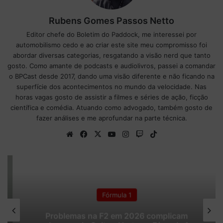
Rubens Gomes Passos Netto
Editor chefe do Boletim do Paddock, me interessei por
automobilismo cedo e ao criar este site meu compromisso foi
abordar diversas categorias, resgatando a visão nerd que tanto
gosto. Como amante de podcasts e audiolivros, passei a comandar
o BPCast desde 2017, dando uma visão diferente e não ficando na
superfície dos acontecimentos no mundo da velocidade. Nas
horas vagas gosto de assistir a filmes e séries de ação, ficção
científica e comédia. Atuando como advogado, também gosto de
fazer análises e me aprofundar na parte técnica.
We
Fa
X
Yo
Ins
Tw
Tik
bsi
ce
uT
tag
itc
To
te
bo
ub
ra
h
k
ok
e
m
Fórmula 1
Problemas na F2 em 2026 complicam