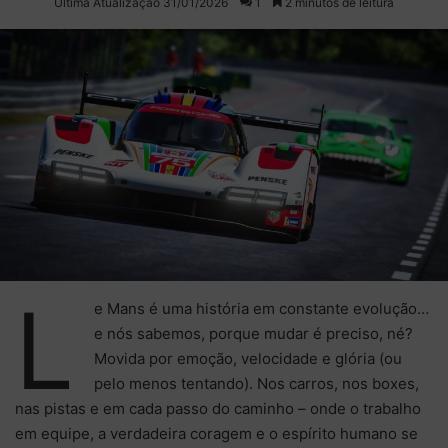
Última Atualização 31/01/2026
1
2 minutos de leitura
X
e-
mail
L
e Mans é uma história em constante evolução…
e nós sabemos, porque mudar é preciso, né?
Movida por emoção, velocidade e glória (ou
pelo menos tentando). Nos carros, nos boxes,
nas pistas e em cada passo do caminho –
onde o trabalho
em equipe, a verdadeira coragem e o espírito humano se