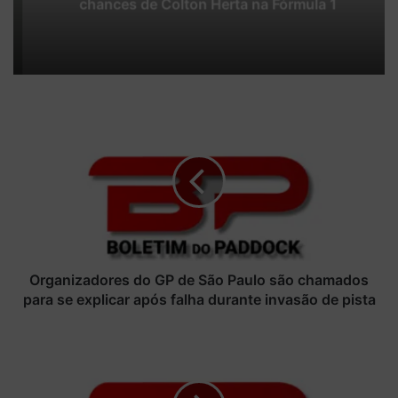
chances de Colton Herta na Fórmula 1
O
r
g
a
n
i
z
a
d
o
Organizadores do GP de São Paulo são chamados
r
para se explicar após falha durante invasão de pista
e
s
A
d
s
o
t
G
o