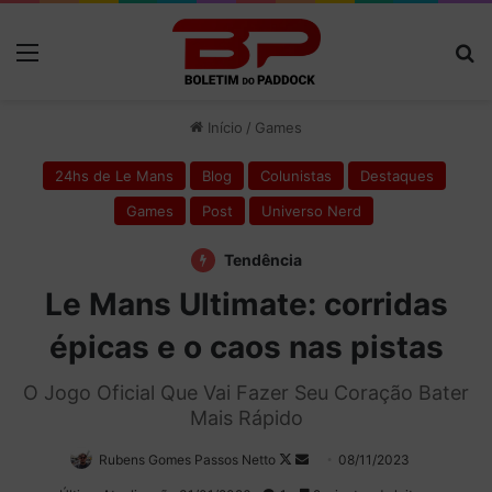
Menu
P
Início
/
Games
24hs de Le Mans
Blog
Colunistas
Destaques
Games
Post
Universo Nerd
Tendência
Le Mans Ultimate: corridas
épicas e o caos nas pistas
O Jogo Oficial Que Vai Fazer Seu Coração Bater
Mais Rápido
Rubens Gomes Passos Netto
Follow
Mande
08/11/2023
on
um