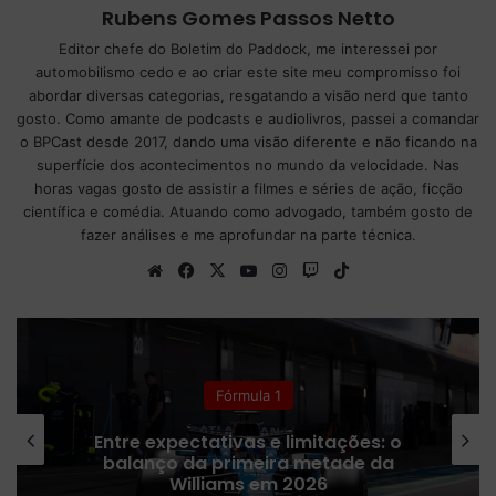
Rubens Gomes Passos Netto
Editor chefe do Boletim do Paddock, me interessei por
automobilismo cedo e ao criar este site meu compromisso foi
abordar diversas categorias, resgatando a visão nerd que tanto
gosto. Como amante de podcasts e audiolivros, passei a comandar
o BPCast desde 2017, dando uma visão diferente e não ficando na
superfície dos acontecimentos no mundo da velocidade. Nas
horas vagas gosto de assistir a filmes e séries de ação, ficção
científica e comédia. Atuando como advogado, também gosto de
fazer análises e me aprofundar na parte técnica.
We
Fa
X
Yo
Ins
Tw
Tik
bsi
ce
uT
tag
itc
To
te
bo
ub
ra
h
k
ok
e
m
Fórmula 1
Porto confirma venda de ingressos
para arquibancada no GP de São
Paulo