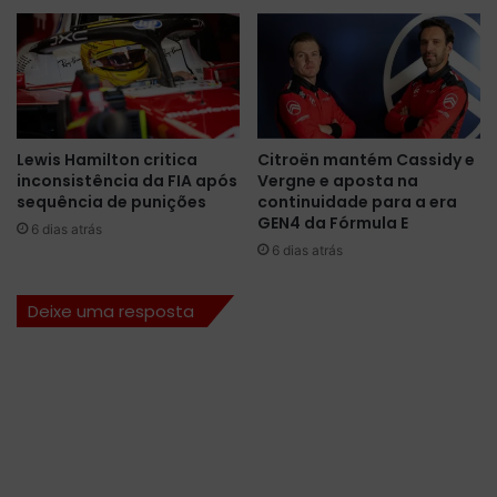
u
l
s
o
.
-
P
P
i
e
r
l
e
a
Lewis Hamilton critica
Citroën mantém Cassidy e
l
p
inconsistência da FIA após
Vergne e aposta na
l
r
sequência de punições
continuidade para a era
i
i
GEN4 da Fórmula E
6 dias atrás
c
m
6 dias atrás
o
e
n
i
f
r
Deixe uma resposta
i
a
r
v
m
e
a
z
i
a
n
F
t
ó
e
r