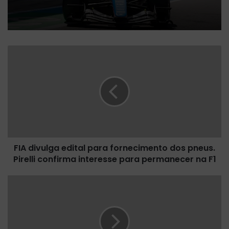
F
I
A
d
i
v
u
l
g
FIA divulga edital para fornecimento dos pneus.
a
Pirelli confirma interesse para permanecer na F1
e
d
i
P
t
r
a
e
l
v
p
i