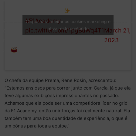
seat on
— F1
the first-
Marta Garcia!
Academy
ever F1
#F1Academy
(@f1acade
Clique para aceitar os cookies marketing e
ativar este conteúdo
Academy
pic.twitter.com/1pgBuWq4T1
March 21,
grid goes
2023
to…
O chefe da equipe Prema, Rene Rosin, acrescentou:
“Estamos ansiosos para correr junto com García, já que ela
teve algumas exibições impressionantes no passado.
Achamos que ela pode ser uma competidora líder no grid
da F1 Academy, então unir forças foi realmente natural. Ela
também tem uma boa quantidade de experiência, o que é
um bônus para toda a equipe.”