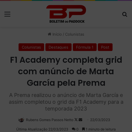
Menu
P
Início
/
Colunistas
Colunistas
Destaques
Fórmula 1
Post
F1 Academy completa grid
com anúncio de Marta
García pela Prema
A Prema realizou o anúncio de Marta García e
assim completou o grid da F1 Academy para a
temporada 2023
Rubens Gomes Passos Netto
Follow
Mande
22/03/2023
on
um
Última Atualização 22/03/2023
0
1 minuto de leitura