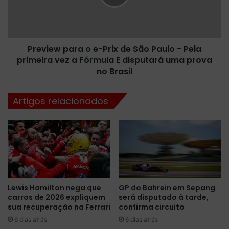
a
e
r
w
a
p
f
a
o
Preview para o e-Prix de São Paulo - Pela
r
r
primeira vez a Fórmula E disputará uma prova
a
n
o
no Brasil
e
e
c
-
Artigos relacionados
i
P
m
r
e
i
n
x
t
d
o
e
d
S
o
ã
Lewis Hamilton nega que
GP do Bahrein em Sepang
s
o
carros de 2026 expliquem
será disputado à tarde,
p
P
sua recuperação na Ferrari
confirma circuito
n
a
e
6 dias atrás
6 dias atrás
u