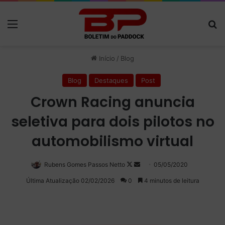
Menu
P
Início
/
Blog
Blog
Destaques
Post
Crown Racing anuncia
seletiva para dois pilotos no
automobilismo virtual
Rubens Gomes Passos Netto
Follow
Mande
05/05/2020
on
um
Última Atualização 02/02/2026
0
4 minutos de leitura
X
e-
mail