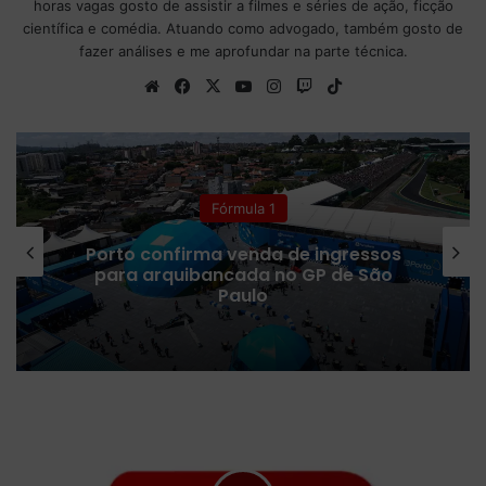
horas vagas gosto de assistir a filmes e séries de ação, ficção
científica e comédia. Atuando como advogado, também gosto de
fazer análises e me aprofundar na parte técnica.
We
Fa
X
Yo
Ins
Tw
Tik
bsi
ce
uT
tag
itc
To
te
bo
ub
ra
h
k
ok
e
m
Fórmula 1
Porto confirma venda de ingressos
para arquibancada no GP de São
Paulo
S
i
m
o