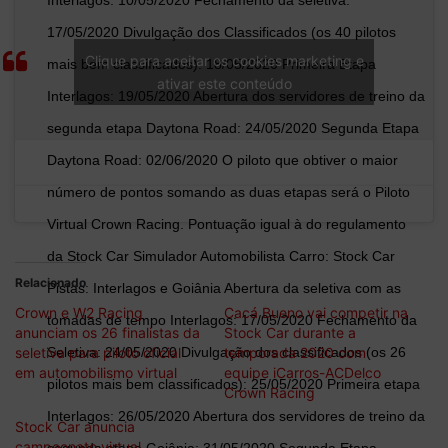
Interlagos: 10/05/2020 Fechamento da seletiva:
17/05/2020 Divulgação dos Classificados (os 40 pilotos
Clique para aceitar os cookies marketing e
mais bem classificados): 18/05/2020 Primeira Etapa
ativar este conteúdo
Interlagos: 19/05/2020 Abertura dos servidores de treino da
segunda etapa Daytona Road: 24/05/2020 Segunda Etapa
Daytona Road: 02/06/2020 O piloto que obtiver o maior
número de pontos somando as duas etapas será o Piloto
Virtual Crown Racing. Pontuação igual à do regulamento
da Stock Car Simulador Automobilista Carro: Stock Car
Relacionado
Pistas: Interlagos e Goiânia Abertura da seletiva com as
Crown e W2 Racing
Cacá Bueno vai competir na
tomadas de tempo Interlagos: 17/05/2020 Fechamento da
anunciam os 26 finalistas da
Stock Car durante a
seletiva para piloto oficial
temporada 2020 com
Seletiva: 24/05/2020 Divulgação dos classificados (os 26
em automobilismo virtual
equipe iCarros-ACDelco
pilotos mais bem classificados): 25/05/2020 Primeira etapa
Crown Racing
Interlagos: 26/05/2020 Abertura dos servidores de treino da
Stock Car anuncia
campeonato virtual