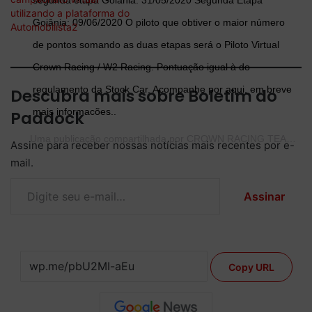
segunda etapa Goiânia: 31/05/2020 Segunda Etapa
utilizando a plataforma do
Goiânia: 09/06/2020 O piloto que obtiver o maior número
Automobilista2
de pontos somando as duas etapas será o Piloto Virtual
Crown Racing / W2 Racing. Pontuação igual à do
regulamento da Stock Car. Acompanhe por aqui, em breve
Descubra mais sobre Boletim do
mais informacões..
Paddock
Uma publicação compartilhada por
CROWN RACING TEAM
(@c
Assine para receber nossas notícias mais recentes por e-
mail.
Digite seu e-mail…
Assinar
Copy URL