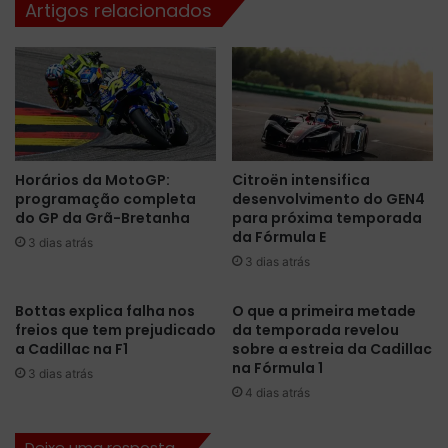
Artigos relacionados
r
t
i
á
t
p
a
r
n
e
o
s
p
e
r
n
Horários da MotoGP:
Citroën intensifica
o
t
programação completa
desenvolvimento do GEN4
g
e
do GP da Grã-Bretanha
para próxima temporada
r
n
da Fórmula E
a
3 dias atrás
a
3 dias atrás
m
F
a
ó
d
r
Bottas explica falha nos
O que a primeira metade
e
freios que tem prejudicado
da temporada revelou
m
a Cadillac na F1
sobre a estreia da Cadillac
p
u
na Fórmula 1
i
l
3 dias atrás
l
a
4 dias atrás
o
1
t
d
Deixe uma resposta