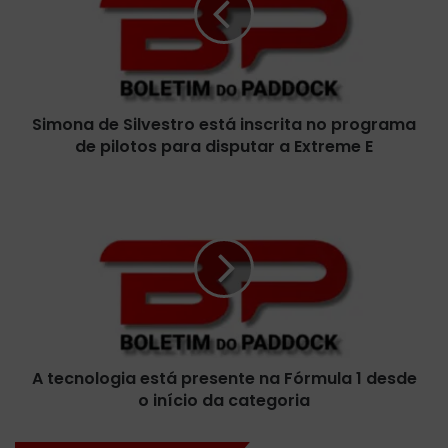
n
a
d
e
S
Simona de Silvestro está inscrita no programa
i
de pilotos para disputar a Extreme E
l
v
e
A
s
t
t
e
r
c
o
n
e
o
s
l
t
o
á
g
i
A tecnologia está presente na Fórmula 1 desde
i
n
o início da categoria
a
s
e
c
s