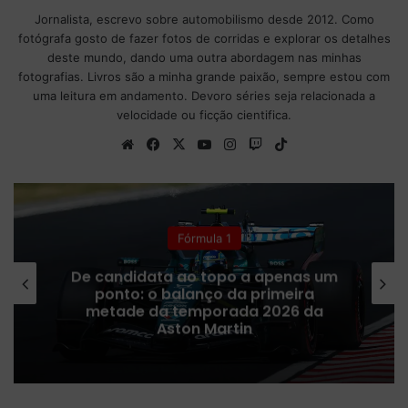
Jornalista, escrevo sobre automobilismo desde 2012. Como
fotógrafa gosto de fazer fotos de corridas e explorar os detalhes
deste mundo, dando uma outra abordagem nas minhas
fotografias. Livros são a minha grande paixão, sempre estou com
uma leitura em andamento. Devoro séries seja relacionada a
velocidade ou ficção cientifica.
We
Fa
X
Yo
Ins
Tw
Tik
bsi
ce
uT
tag
itc
To
te
bo
ub
ra
h
k
ok
e
m
Fórmula 1
De candidata ao topo a apenas um
ponto: o balanço da primeira
metade da temporada 2026 da
Aston Martin