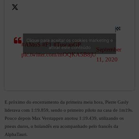
— Tobi
Direct comparison – McLaren
Grüner
old nose vs. new nose…
(@tgruener)
Clique para aceitar os cookies marketing e
#AMuS
#F1
#TuscanGP
ativar este conteúdo
September
pic.twitter.com/mOQKA5B8jU
11, 2020
E próximo do encerramento da primeira meia hora, Pierre Gasly
liderava com 1:19.859, sendo o primeiro piloto na casa de 1m19s.
Pouco depois Max Verstappen anotou 1:19.439, utilizando os
pneus duros, o holandês era acompanhado pelo francês da
AlphaTauri.