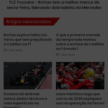
a
TL2 Toscana - Bottas tem a melhor marca da
a
h
sexta-feira, liderando dobradinha da Mercedes
-
i
B
s
o
Artigos relacionados
t
t
ó
t
r
a
Bottas explica falha nos
O que a primeira metade
i
s
freios que tem prejudicado
da temporada revelou
a
t
a Cadillac na F1
sobre a estreia da Cadillac
d
e
na Fórmula 1
3 dias atrás
e
m
3 dias atrás
M
a
u
m
g
e
e
l
l
h
l
o
o
r
m
Domenicali defende
Lewis Hamilton nega que
menos dados técnicos e
carros de 2026 expliquem
a
mais espetáculo na
sua recuperação na Ferrari
r
Fórmula 1