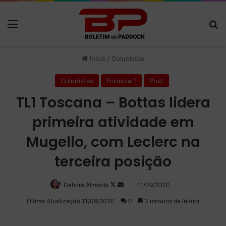
Menu
P
Início
/
Colunistas
Colunistas
Fórmula 1
Post
TL1 Toscana – Bottas lidera
primeira atividade em
Mugello, com Leclerc na
terceira posição
Debora Almeida
Follow
Mande
11/09/2020
on
um
Última Atualização 11/09/2020
0
3 minutos de leitura
X
e-
mail