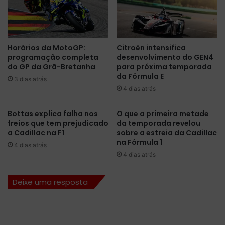
n
i
i
m
d
d
o
e
Horários da MotoGP:
Citroën intensifica
s
s
programação completa
desenvolvimento do GEN4
g
e
do GP da Grã-Bretanha
para próxima temporada
e
m
da Fórmula E
r
3 dias atrás
a
4 dias atrás
a
n
m
a
u
o
Bottas explica falha nos
O que a primeira metade
l
freios que tem prejudicado
da temporada revelou
G
a Cadillac na F1
sobre a estreia da Cadillac
t
P
na Fórmula 1
a
d
4 dias atrás
p
a
4 dias atrás
a
C
r
i
Deixe uma resposta
a
d
p
a
r
d
o
e