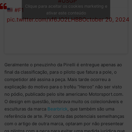
showers are BACK!
#USGP
HP
Clique para aceitar os cookies marketing e
#F1
(@ScuderiaFerrari
ativar este conteúdo
pic.twitter.com/xf6JO2LHBB
October 20, 2024
Geralmente o pneuzinho da Pirelli é entregue apenas ao
final da classificação, para o piloto que fatura a pole, o
competidor até assina a peça. Mais tarde ocorreu a
explicação do motivo para o troféu “Heroo” não ser visto
no pódio, publicado pelo site americano Motorsport.com.
O design em questão, lembrava muito os colecionáveis e
esculturas da marca
Bearbrick
, que também são uma
referência de arte. Por conta das potenciais semelhanças
com o artigo de outra marca, optaram por não presentear
os pilotos com a peça para evitar uma medida jurídica que