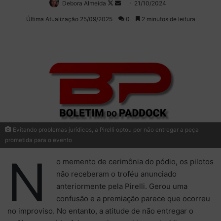
Debora Almeida
Follow
Mande
21/10/2024
on
um
Última Atualização 25/09/2025
0
2 minutos de leitura
X
e-
mail
Evitando problemas jurídicos, a Pirelli optou por não entregar a peça
prometida para o evento
N
o memento de cerimônia do pódio, os pilotos
não receberam o troféu anunciado
anteriormente pela Pirelli. Gerou uma
confusão e a premiação parece que ocorreu
no improviso. No entanto, a atitude de não entregar o