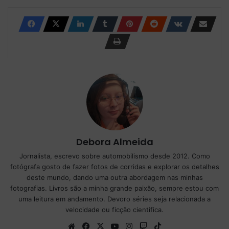
Debora Almeida
Jornalista, escrevo sobre automobilismo desde 2012. Como
fotógrafa gosto de fazer fotos de corridas e explorar os detalhes
deste mundo, dando uma outra abordagem nas minhas
fotografias. Livros são a minha grande paixão, sempre estou com
uma leitura em andamento. Devoro séries seja relacionada a
velocidade ou ficção cientifica.
We
Fa
X
Yo
Ins
Tw
Tik