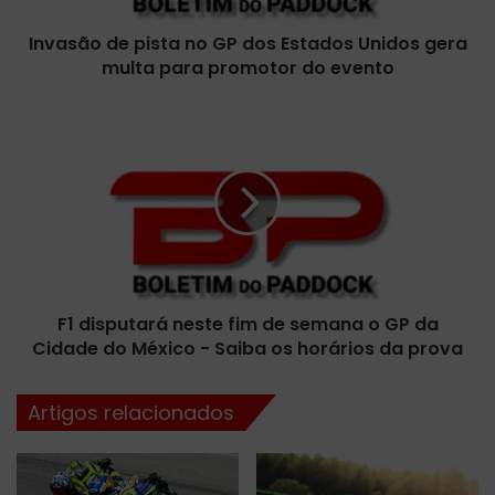
e
Invasão de pista no GP dos Estados Unidos gera
p
multa para promotor do evento
i
s
t
F
a
1
n
d
o
i
G
s
P
p
d
u
o
t
s
a
E
F1 disputará neste fim de semana o GP da
r
s
Cidade do México - Saiba os horários da prova
á
t
n
a
e
Artigos relacionados
d
s
o
t
s
e
U
f