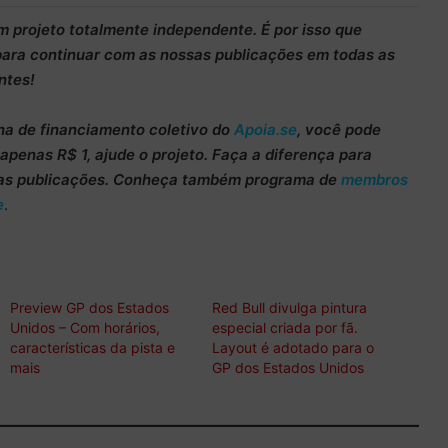
m projeto totalmente
independente
. É por isso que
para continuar
com as nossas publicações em todas as
ntes!
ha de
financiamento coletivo do
Apoia.se
, você pode
m apenas
R$ 1
, ajude o projeto. Faça a diferença para
as publicações. Conheça também programa de
membros
e
.
Preview GP dos Estados
Red Bull divulga pintura
Unidos – Com horários,
especial criada por fã.
características da pista e
Layout é adotado para o
mais
GP dos Estados Unidos