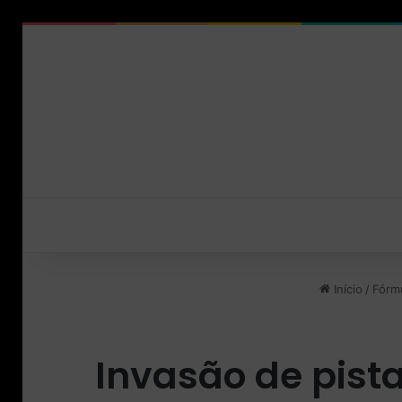
Início
/
Fórmu
Invasão de pist