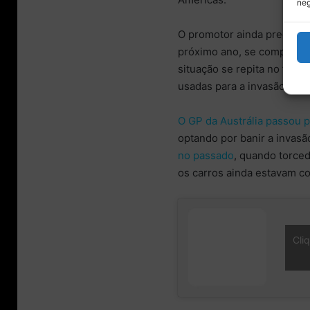
neg
O promotor ainda precisará
próximo ano, se compromet
situação se repita no futu
usadas para a invasão de pi
O GP da Austrália passou 
optando por banir a invasã
no passado
, quando torced
os carros ainda estavam co
Cli