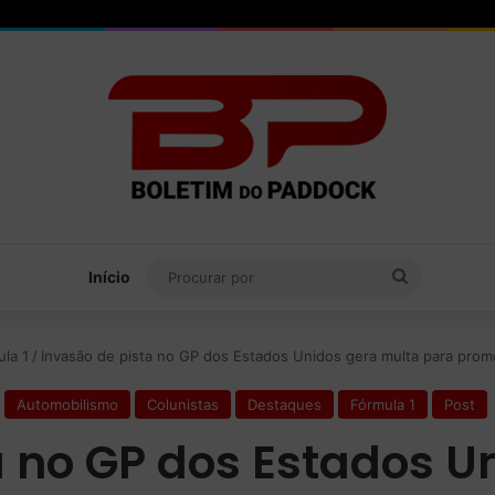
Procurar
Início
por
la 1
/
Invasão de pista no GP dos Estados Unidos gera multa para prom
Automobilismo
Colunistas
Destaques
Fórmula 1
Post
a no GP dos Estados U