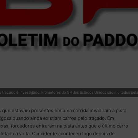
o traçado é investigado. Promotores do GP dos Estados Unidos são multados pela
 que estavam presentes em uma corrida invadiram a pista
igosa quando ainda existiam carros pelo traçado. Em
exas, torcedores entraram na pista antes que o último carro
letado a volta. O incidente aconteceu logo depois de