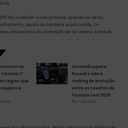
tória.
200 fãs invadiram a reta principal, quando os carros
resfriamento, depois da bandeira quadriculada. Os
ais uma barreira de contenção até ter acesso à reta do
ncionam as
Antonelli supera
a Fórmula 1?
Russell e lidera
as regras que
ranking de evolução
equipes a
entre os novatos da
Fórmula 1 em 2026
s atrás
2 horas atrás
tecem em vários circuitos, sendo uma forma do público de