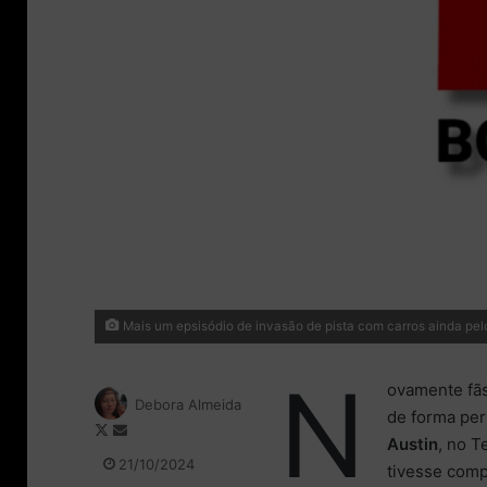
Mais um epsisódio de invasão de pista com carros ainda pel
N
ovamente fãs
Debora Almeida
de forma per
F
M
Austin
, no T
o
a
21/10/2024
tivesse comp
l
n