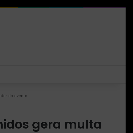
otor do evento
nidos gera multa