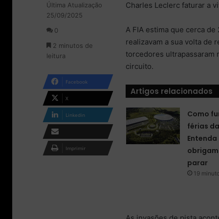
Charles Leclerc faturar a vi
Última Atualização
l
d
25/09/2025
o
e
w
u
A FIA estima que cerca de 
0
o
m
realizavam a sua volta de 
2 minutos de
n
e
torcedores ultrapassaram m
leitura
X
-
circuito.
m
a
Facebook
i
Artigos relacionados
l
X
Como fu
Linkedin
férias d
Entenda 
Compartilhar via e-
Imprimir
obrigam 
mail
parar
19 minuto
As invasões de pista acon