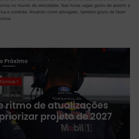
entos no mundo da velocidade. Nas horas vagas gosto de assistir a
ntífica e comédia. Atuando como advogado, também gosto de fazer
cnica.
 o Próximo
Fórmula 1
 dias atrás
e ritmo de atualizações
riorizar projeto de 2027