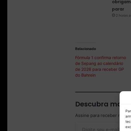
obrigam 
parar
2 horas a
Relacionado
Fórmula 1 confirma retorno
de Sepang ao calendário
de 2026 para receber GP
do Bahrein
Descubra mais 
Par
Assine para receber nossas
arm
Digite seu e-mail…
tec
exc