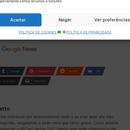
ativamente certos recursos e funções.
Aceitar
Negar
Ver preferências
Copy URL
POLÍTICA DE COOKIES
POLÍTICA DE PRIVACIDADE
Tumblr
Pinterest
Reddit
VK
 via e-mail
Imprimir
etto
 me interessei por automobilismo cedo e ao criar este site meu
ategorias, resgatando a visão nerd que tanto gosto. Como amante
 comandar o BPCast desde 2017, dando uma visão diferente e não