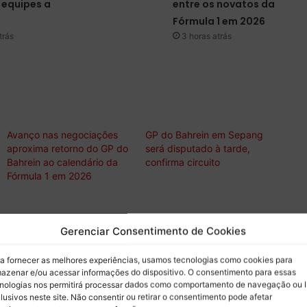
equipes a
entre os novatos da
Fórmula 1 em 2026
trás
3 horas atrás
Avanço nas negociações
GP do Bahrein em Sepang
aproxima retorno do GP do
será disputado à tarde,
Bahrein ao calendário da
confirma circuito
Fórmula 1 em 2026
Gerenciar Consentimento de Cookies
sobre Boletim do Paddock
a fornecer as melhores experiências, usamos tecnologias como cookies para
 notícias mais recentes por e-mail.
azenar e/ou acessar informações do dispositivo. O consentimento para essas
nologias nos permitirá processar dados como comportamento de navegação ou 
lusivos neste site. Não consentir ou retirar o consentimento pode afetar
Assinar