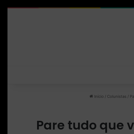
Início
/
Colunistas
/
Pa
Pare tudo que v