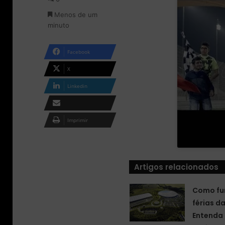
o
m
Menos de um
n
e
minuto
X
-
m
a
Facebook
i
l
X
Linkedin
Compartilhar via e-
Imprimir
mail
Artigos relacionados
Como fu
férias d
Entenda 