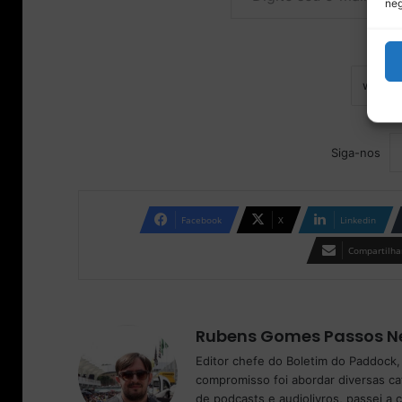
neg
Siga-nos
Facebook
X
Linkedin
Compartilhar
Rubens Gomes Passos N
Editor chefe do Boletim do Paddock,
compromisso foi abordar diversas c
de podcasts e audiolivros, passei a