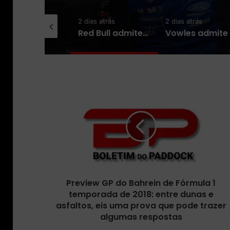
ia atrás
2 dias atrás
2 dias atrás
Audi encerra primeira metade da temporada 2026 em alta e vê potencial para crescer no grid
Red Bull admite que ritmo de atualizações deve diminuir para priorizar projeto de 2027
P
r
e
v
i
e
w
G
P
Preview GP do Bahrein de Fórmula 1
d
temporada de 2018: entre dunas e
o
B
asfaltos, eis uma prova que pode trazer
a
algumas respostas
h