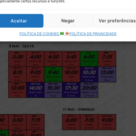
ativamente certos recursos e funções.
er acompanhadas na TV Cultura, ESPN e Disney +.
Aceitar
Negar
Ver preferências
POLÍTICA DE COOKIES
POLÍTICA DE PRIVACIDADE