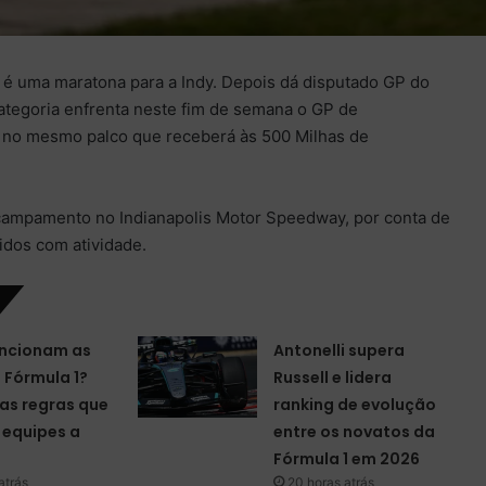
é uma maratona para a Indy. Depois dá disputado GP do
ategoria enfrenta neste fim de semana o GP de
, no mesmo palco que receberá às 500 Milhas de
campamento no Indianapolis Motor Speedway, por conta de
idos com atividade.
ncionam as
Antonelli supera
a Fórmula 1?
Russell e lidera
as regras que
ranking de evolução
equipes a
entre os novatos da
Fórmula 1 em 2026
atrás
20 horas atrás