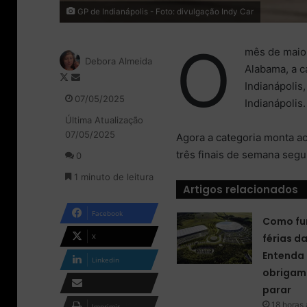
GP de Indianápolis - Foto: divulgação Indy Car
O
mês de maio 
Debora Almeida
Alabama, a c
F
M
Indianápolis
o
a
07/05/2025
Indianápolis.
l
n
Última Atualização
l
d
07/05/2025
o
e
Agora a categoria monta a
w
u
três finais de semana segu
0
o
m
1 minuto de leitura
n
e
Artigos relacionados
X
-
m
Facebook
Como fu
a
i
X
férias d
l
Entenda 
Linkedin
obrigam 
parar
Compartilhar via e-
18 horas 
Imprimir