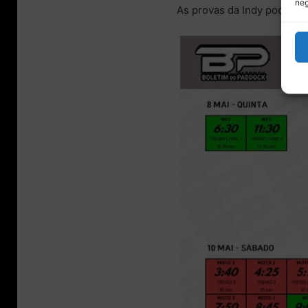
neg
As provas da Indy podem s