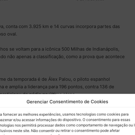
va, conta com 3.925 km e 14 curvas incorpora partes das
oso oval.
hos se voltam para a icônica 500 Milhas de Indianápolis,
o não apenas a classificação, como a prova que acontece
me da temporada é de Álex Palou, o piloto espanhol
a e amplia a liderança para 196 pontos, contra 136 de
participou do pódio na última etapa.
Gerenciar Consentimento de Cookies
la é ocupada por Kyle Kirwood, com 127 pontos, seguido
a fornecer as melhores experiências, usamos tecnologias como cookies para
ontos. Scott McLaughlin e Félix Rosenqvist seguem
azenar e/ou acessar informações do dispositivo. O consentimento para essas
 cada.
nologias nos permitirá processar dados como comportamento de navegação ou 
lusivos neste site. Não consentir ou retirar o consentimento pode afetar