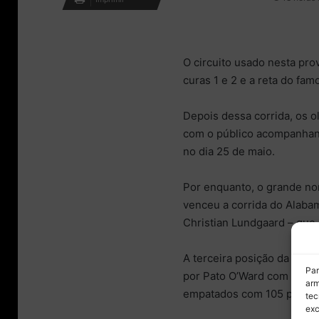
mail
O circuito usado nesta pro
curas 1 e 2 e a reta do fam
Depois dessa corrida, os ol
com o público acompanhand
no dia 25 de maio.
Por enquanto, o grande no
venceu a corrida do Alabam
Christian Lundgaard – que 
A terceira posição da tabe
Par
por Pato O’Ward com 108 p
arm
empatados com 105 pontos
tec
exc