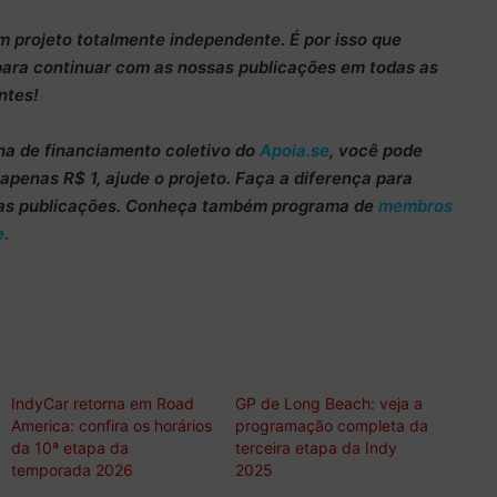
m projeto totalmente
independente
. É por isso que
para continuar
com as nossas publicações em todas as
ntes!
ha de
financiamento coletivo do
Apoia.se
, você pode
m apenas
R$ 1
, ajude o projeto. Faça a diferença para
as publicações. Conheça também programa de
membros
e
.
IndyCar retorna em Road
GP de Long Beach: veja a
America: confira os horários
programação completa da
da 10ª etapa da
terceira etapa da Indy
temporada 2026
2025