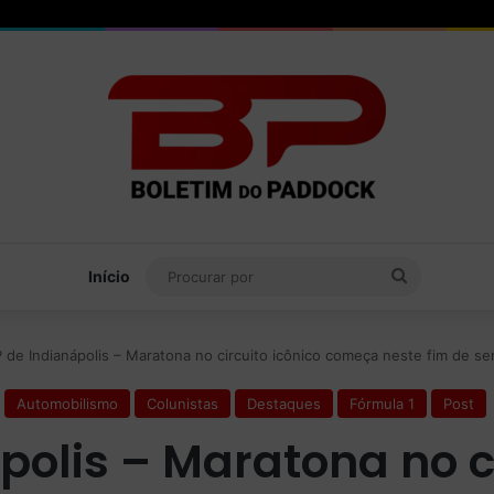
Procurar
Início
por
 de Indianápolis – Maratona no circuito icônico começa neste fim de se
Automobilismo
Colunistas
Destaques
Fórmula 1
Post
polis – Maratona no ci