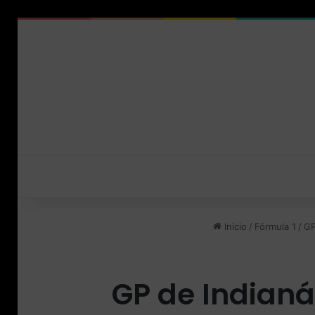
Início
/
Fórmula 1
/
GP
GP de Indianá