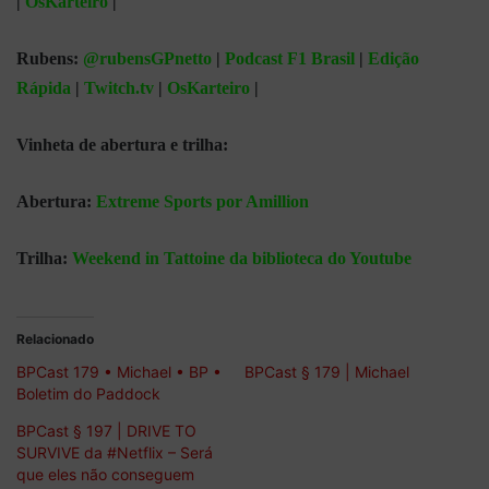
|
OsKarteiro
|
Rubens:
@rubensGPnetto
|
Podcast F1 Brasil
|
Edição
Rápida
|
Twitch.tv
|
OsKarteiro
|
Vinheta de abertura e trilha:
Abertura:
Extreme Sports por Amillion
Trilha:
Weekend in Tattoine da biblioteca do Youtube
Relacionado
BPCast 179 • Michael • BP •
BPCast § 179 | Michael
Boletim do Paddock
BPCast § 197 | DRIVE TO
SURVIVE da #Netflix – Será
que eles não conseguem