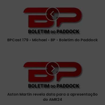
P
C
a
s
t
1
7
9
BPCast 179 • Michael • BP • Boletim do Paddock
•
M
i
A
c
s
h
t
a
o
e
n
l
M
•
a
B
r
P
t
Aston Martin revela data para a apresentação
•
i
B
do AMR24
n
o
r