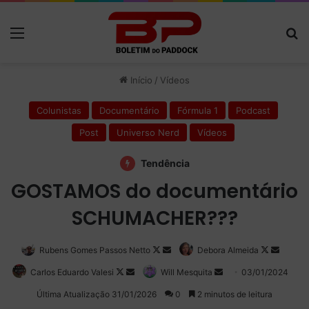
Menu
P
Início
/
Vídeos
Colunistas
Documentário
Fórmula 1
Podcast
Post
Universo Nerd
Vídeos
Tendência
GOSTAMOS do documentário
SCHUMACHER???
Rubens Gomes Passos Netto
Follow
Mande
Debora Almeida
Follow
Mande
on
um
on
um
Carlos Eduardo Valesi
Follow
Mande
Will Mesquita
Mande
03/01/2024
X
e-
X
e-
on
um
um
Última Atualização 31/01/2026
0
2 minutos de leitura
mail
mail
X
e-
e-