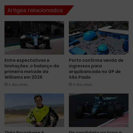
l
e
Artigos relacionados
e
v
t
e
i
l
m
a
d
d
o
a
P
t
a
a
Entre expectativas e
Porto confirma venda de
d
p
limitações: o balanço da
ingressos para
d
a
primeira metade da
arquibancada no GP de
o
r
Williams em 2026
São Paulo
c
a
4 dias atrás
4 dias atrás
k
a
a
p
r
e
s
e
n
Théo Pourchaire é
De candidata ao topo a