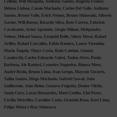
Celloni, Will Mesquita, Anthony Santos, Rogério Froner,
Helena Lisboa, Cássio Machado, Carlos Del Valle, Anthony
Santos, Bruno Valle, Erick Nemez, Bruno Shinosaki, Alberto
Xavier, Will Bueno, Ricardo Silva, Beto Correa, Fabrício
Cavalcante, Artur Apostolo, Sérgio Milani, Melquiades
Veloso, Mikael Souza, Ezequiel Balle, Silney Messi, Rafael
Arilho, Rafael Carvalho, Fábio Ramiro, Lauro Vizentim,
Maria Ângela, Thays Costa, Rafa Catelan, Gianny
Casalecchi, Carlos Eduardo Valesi, Tadeu Alves, Paula
Barbosa, Ale Ranieri, Leandro Nogueira, Bianca Mees,
André Brolo, Bruno Lima, Ivan Grego, Maycon Tavares,
Talita Santos, Diego Machado, Gabriel Sawaf, João
Guilherme, João Heim, Gustavo Frigotto, Denise Vilche,
Sonia Cury, Lucas Bernardes, Mari Coelho, Eloi Peres,
Cecilia Meirelles, Caroline Costa, Graziela Rosa, Kari Lima,
Felipe Meira e Ruy Shiozawa