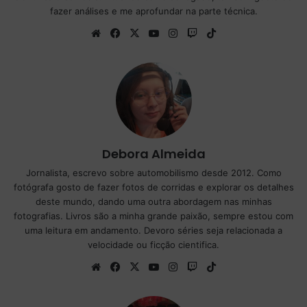
fazer análises e me aprofundar na parte técnica.
We
Fa
X
Yo
Ins
Tw
Tik
bsi
ce
uT
tag
itc
To
te
bo
ub
ra
h
k
ok
e
m
Debora Almeida
Jornalista, escrevo sobre automobilismo desde 2012. Como
fotógrafa gosto de fazer fotos de corridas e explorar os detalhes
deste mundo, dando uma outra abordagem nas minhas
fotografias. Livros são a minha grande paixão, sempre estou com
uma leitura em andamento. Devoro séries seja relacionada a
velocidade ou ficção cientifica.
We
Fa
X
Yo
Ins
Tw
Tik
bsi
ce
uT
tag
itc
To
te
bo
ub
ra
h
k