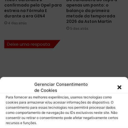
t
confirmado pela Opel para
apenas um ponto: o
a
estreia na Fórmula E
balanço da primeira
ç
durante a era GEN4
metade da temporada
ã
2026 da Aston Martin
4 dias atrás
o
5 dias atrás
d
o
Deixe uma resposta
A
M
R
2
4
Gerenciar Consentimento
de Cookies
Para fornecer as melhores experiências, usamos tecnologias como
cookies para armazenar e/ou acessar informações do dispositivo. O
consentimento para essas tecnologias nos permitirá processar dados
como comportamento de navegação ou IDs exclusivos neste site. Não
consentir ou retirar o consentimento pode afetar negativamente certos
recursos e funções.