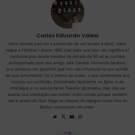
ok
e
m
Carlos Eduardo Valesi
Velho demais para ter a pretensão de ser levado a sério, Valesi
segue a Fórmula 1 desde 1987, mas sabe que isso não significa p*
nenhuma pois desde meados da década de 90 vê as corridas
acompanhado pelo seu amigo Jack Daniels. Ferrarista fanático,
jura (embora não acredite) que isto não influencia na sua opinião
de que Schumacher foi o melhor de todos, o que obviamente já o
colocou em confusão. Encontrado facilmente no Setor A de
Interlagos e na sua conta no Tweeter @cevalesi, mas não vai
aceitar sua solicitação nas outras redes sociais porque também
não é assim tão fácil. Paga no máximo 40 mangos numa foto do
Button cometendo um crime.
We
X
Yo
Ins
bsi
uT
tag
te
ub
ra