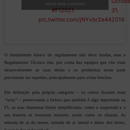
set-up is
with a chasing car in
Octobe
ativar este conteúdo
coming to F1
mind
#F12021
31,
in 2021
pic.twitter.com/jNYvbr2e44
2019
O fundamento básico do regulamento não deve mudar, mas o
Regulamento Técnico sim, por conta das equipes que vão estar
desenvolvendo as suas ideias e os problemas nesta parte
precisaram ser supridas, principalmente para evitar brechas.
Em definição pela própria categoria – os carros ficaram mais
‘’sexy’’ – preservando a beleza que também é algo importante na
F1, as asas dianteiras foram simplificadas, como a suspensão e a
asa traseira se tornaram maiores, assim como os chassis. As
entrada de ar do motor, entrada de ar lateral e dutos dos freios,