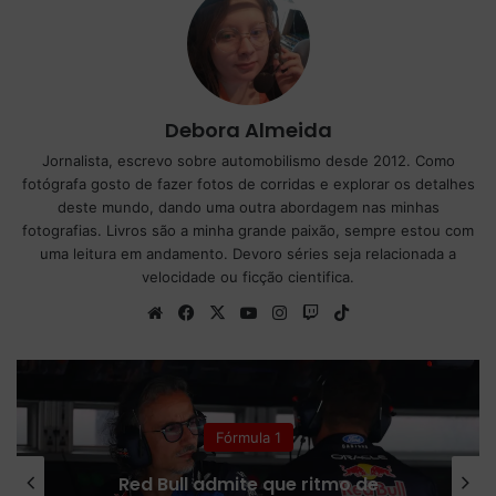
Debora Almeida
Jornalista, escrevo sobre automobilismo desde 2012. Como
fotógrafa gosto de fazer fotos de corridas e explorar os detalhes
deste mundo, dando uma outra abordagem nas minhas
fotografias. Livros são a minha grande paixão, sempre estou com
uma leitura em andamento. Devoro séries seja relacionada a
velocidade ou ficção cientifica.
We
Fa
X
Yo
Ins
Tw
Tik
bsi
ce
uT
tag
itc
To
te
bo
ub
ra
h
k
ok
e
m
Fórmula 1
Red Bull admite que ritmo de