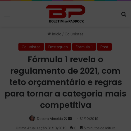
Menu
P
Início
/
Colunistas
Colunistas
Destaques
Fórmula 1
Post
Fórmula 1 revela o
regulamento de 2021, com
teto orçamentário e regras
para tornar a categoria mais
competitiva
Debora Almeida
Follow
Mande
31/10/2019
on
um
Última Atualização 31/10/2019
0
5 minutos de leitura