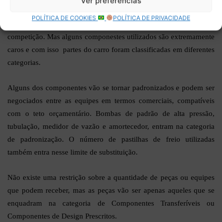
Ver preferências
Basicamente as equipes são o DNA da categoria e o desejo é que
POLÍTICA DE COOKIES
POLÍTICA DE PRIVACIDADE
elas sejam autônomas e se superem por sua própria capacidade de
competição. Mas alguns componestes utilizados são extremamente
caros e com isso partes do carro foram classificadas em diferentes
categorias.
Alguns dos componentes vão se tornar padronizados e podem ser
negociados entre as equipes em termos comerciais, compatíveis
com o teto orçamentário. Bombas de padrão de alta pressão,
tubulação, medidor de vazão e amortecedor, entram na categoria
de padronização. O número de pastilhas de freio utilizadas
também entra nesse limite de substituição.
Não existe uma restrição sobre a quantidade de peças ou equipes
que podem receber, mas as peças vão ser apenas aqueles que se
enquadram na categoria de Componentes Transferíveis ou
Componentes de Design Prescritos.