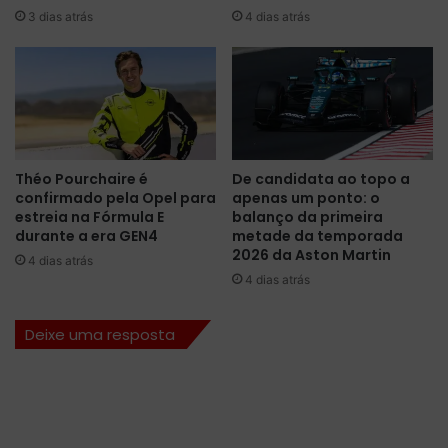
3 dias atrás
4 dias atrás
o
a
d
F
a
ó
d
r
e
m
c
u
i
l
s
a
Théo Pourchaire é
De candidata ao topo a
ã
1
confirmado pela Opel para
apenas um ponto: o
o
e
estreia na Fórmula E
balanço da primeira
m
durante a era GEN4
metade da temporada
2
2026 da Aston Martin
4 dias atrás
0
4 dias atrás
2
1
Deixe uma resposta