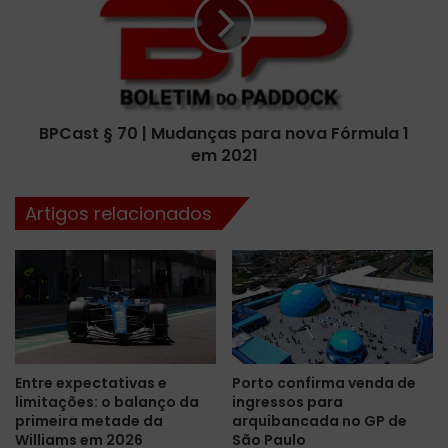
s
a
t
s
a
t
d
§
o
7
s
0
U
BPCast § 70 | Mudanças para nova Fórmula 1
|
n
em 2021
M
i
u
d
d
Artigos relacionados
o
a
s
n
,
ç
o
a
n
s
o
p
v
a
o
r
Entre expectativas e
Porto confirma venda de
p
a
limitações: o balanço da
ingressos para
a
n
primeira metade da
arquibancada no GP de
l
o
Williams em 2026
São Paulo
c
v