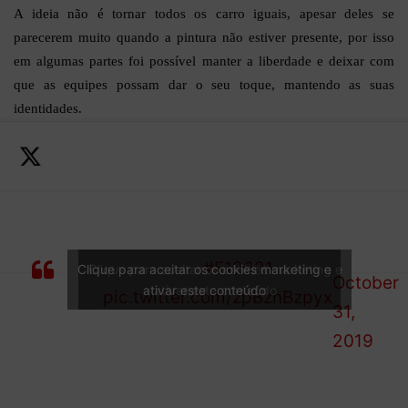
A ideia não é tornar todos os carro iguais, apesar deles se
parecerem muito quando a pintura não estiver presente, por isso
em algumas partes foi possível manter a liberdade e deixar com
que as equipes possam dar o seu toque, mantendo as suas
identidades.
—
Say
Formula
hello
The countdown to 2021
1 (@F1)
to the
starts now…
#F12021
Clique para aceitar os cookies marketing e
Clique para aceitar os cookies marketing e
October
ativar este conteúdo
ativar este conteúdo
future
pic.twitter.com/zpBznBzpyx
31,
of F1
2019