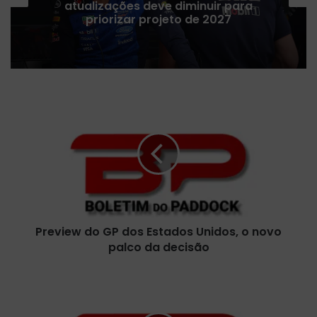
atualizações deve diminuir para
priorizar projeto de 2027
P
r
e
v
i
e
w
d
o
Preview do GP dos Estados Unidos, o novo
G
palco da decisão
P
d
o
B
s
P
E
C