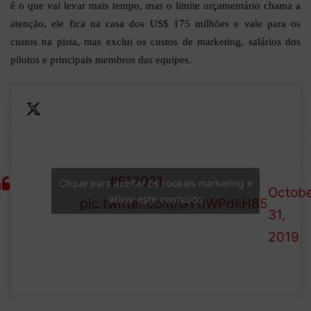
é o que vai levar mais tempo, mas o limite orçamentário chama a
atenção, ele fica na casa dos US$ 175 milhões e vale para os
custos na pista, mas exclui os custos de marketing, salários dos
pilotos e principais membros das equipes.
For the
first time
—
in F1
Formul
history,
This is how the cost cap will
1 (@F1
financial
work
#F12021
Clique para aceitar os cookies marketing e
Octob
rules will
ativar este conteúdo
pic.twitter.com/GY0WPdkH85
31,
be
2019
enshrined
in the new
regulations