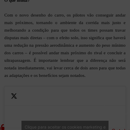
O que muda?
Com o novo desenho do carro, os pilotos vão conseguir andar
mais próximos, tornando o ambiente da corrida mais justo e
melhorando a condição para que todos os times possam travar
disputas mais diretas – com o efeito solo, isso significa que haverá
uma redução na pressão aerodinâmica e aumento do peso mínimo
dos carros – é possível andar mais próximo do rival e concluir a
ultrapassagem. É importante lembrar que a diferença não será
notada imediatamente, vai levar cerca de dois anos para que todas
as adaptações e os benefícios sejam notados.
An entirely
It’s the first time in history
—
new
that F1 cars have
Formul
aerodynamic
specifically been designed
1 (@F1
Clique para aceitar os cookies marketing e