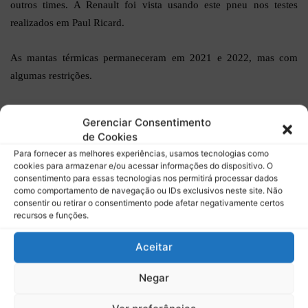
outros times. A Renault foi vista usando este pneu nos testes
realizados em Paul Ricard.
As mantas térmicas permaneceram em 2021 e 2022, mas com
algumas restrições.
Unidade de potência
Gerenciar Consentimento
de Cookies
Inicialmente era algo a ser modificado, bem como o número de
Para fornecer as melhores experiências, usamos tecnologias como
componentes padronizados, no entanto os fabricantes de motores
cookies para armazenar e/ou acessar informações do dispositivo. O
consentimento para essas tecnologias nos permitirá processar dados
brecaram está ideia pois eles investiram muito para o seu
como comportamento de navegação ou IDs exclusivos neste site. Não
desenvolvimento desde a era híbrida o que tornou ele muito
consentir ou retirar o consentimento pode afetar negativamente certos
recursos e funções.
eficiente, mas é também o mais caro e complexo. O PU tem um
número limitado em seis trocas, até que o piloto sofra penalização
Aceitar
pela mudança.
Negar
DNA da Fórmula 1