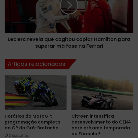
l
e
e
h
r
r
c
l
r
e
e
i
Leclerc revela que cogitou copiar Hamilton para
v
n
superar má fase na Ferrari
e
v
l
e
a
Artigos relacionados
n
q
c
u
e
e
e
c
-
o
P
g
r
i
i
t
Horários da MotoGP:
Citroën intensifica
x
o
programação completa
desenvolvimento do GEN4
d
u
do GP da Grã-Bretanha
para próxima temporada
e
c
da Fórmula E
X
3 dias atrás
o