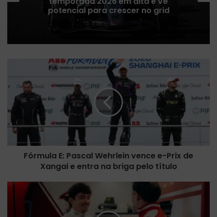
atualizações deve diminuir para
priorizar projeto de 2027
F
ó
r
m
u
l
a
E
:
Fórmula E: Pascal Wehrlein vence e-Prix de
P
Xangai e entra na briga pelo título
a
s
c
L
a
e
l
c
W