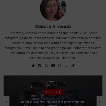
Debora Almeida
Jornalista, escrevo sobre automobilismo desde 2012. Como
fotógrafa gosto de fazer fotos de corridas e explorar os detalhes
deste mundo, dando uma outra abordagem nas minhas
fotografias. Livros são a minha grande paixão, sempre estou com
uma leitura em andamento. Devoro séries seja relacionada a
velocidade ou ficção cientifica.
We
Fa
X
Yo
Ins
Tw
Tik
bsi
ce
uT
tag
itc
To
te
bo
ub
ra
h
k
ok
e
m
Fórmula 1
Red Bull admite que ritmo de