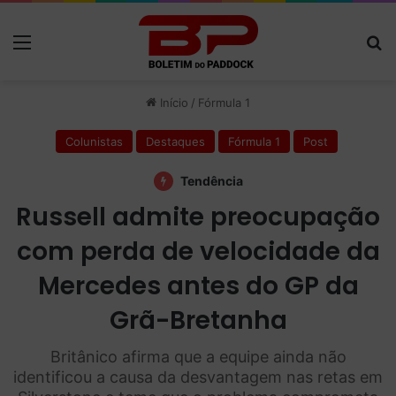
Menu
P
Início
/
Fórmula 1
Colunistas
Destaques
Fórmula 1
Post
Tendência
Russell admite preocupação
com perda de velocidade da
Mercedes antes do GP da
Grã-Bretanha
Britânico afirma que a equipe ainda não
identificou a causa da desvantagem nas retas em