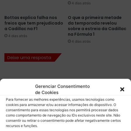
4 dias atrás
a
p
n
i
g
a
Bottas explica falha nos
O que a primeira metade
a
freios que tem prejudicado
da temporada revelou
r
a Cadillac na F1
sobre a estreia da Cadillac
i
H
na Fórmula 1
e
a
4 dias atrás
e
m
4 dias atrás
n
i
t
l
Deixe uma resposta
r
t
a
o
n
n
a
p
b
a
Gerenciar Consentimento
r
r
de Cookies
i
a
Para fornecer as melhores experiências, usamos tecnologias como
g
s
cookies para armazenar e/ou acessar informações do dispositivo. O
a
u
consentimento para essas tecnologias nos permitirá processar dados
p
p
como comportamento de navegação ou IDs exclusivos neste site. Não
e
consentir ou retirar o consentimento pode afetar negativamente certos
e
recursos e funções.
l
r