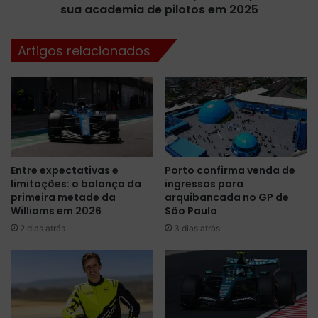
o
sua academia de pilotos em 2025
u
m
n
a
c
Artigos relacionados
S
i
a
a
u
o
b
s
e
t
r
a
e
l
m
e
Entre expectativas e
Porto confirma venda de
Í
n
limitações: o balanço da
ingressos para
m
t
primeira metade da
arquibancada no GP de
o
o
Williams em 2026
São Paulo
l
s
2 dias atrás
3 dias atrás
a
q
c
u
o
e
m
f
o
a
p
r