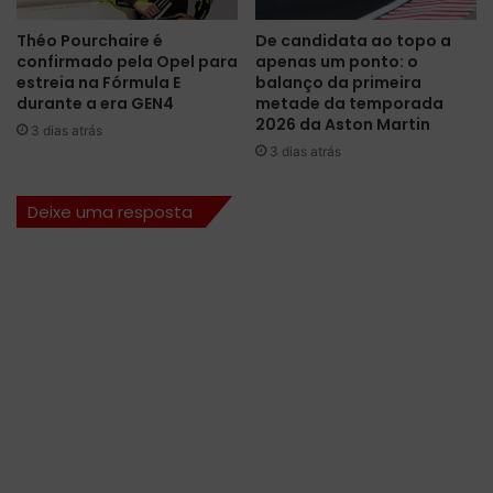
r
ã
e
o
Théo Pourchaire é
De candidata ao topo a
p
p
confirmado pela Opel para
apenas um ponto: o
a
a
estreia na Fórmula E
balanço da primeira
r
r
durante a era GEN4
metade da temporada
a
t
2026 da Aston Martin
3 dias atrás
ç
e
3 dias atrás
ã
d
o
e
Deixe uma resposta
p
s
a
u
r
a
a
a
e
c
s
a
t
d
r
e
e
m
i
i
a
a
n
d
a
e