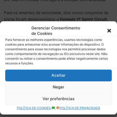
Para os amantes da velocidade, dois novos conjuntos de
pistas foram desenvolvidos: o
Formula 1® Sprint Circuit
,
que desafia os competidores a cruzarem a linha de
Gerenciar Consentimento
chegada em corridas acirradas, e o
Formula 1® Sprint
de Cookies
Race
, equipado com um reforço DRS que permite
Para fornecer as melhores experiências, usamos tecnologias como
cookies para armazenar e/ou acessar informações do dispositivo. O
ultrapassagens estratégicas.
consentimento para essas tecnologias nos permitirá processar dados
como comportamento de navegação ou IDs exclusivos neste site. Não
consentir ou retirar o consentimento pode afetar negativamente certos
recursos e funções.
Aceitar
Formula 1® Sprint
Race Circuit – Foto:
Negar
divulgação F1 /
Formula 1® Grand
Formula 1® Grand
Mattel
Ver preferências
Prix Race Circuit –
Prix Race Circuit –
Foto: divulgação F1 /
Foto: divulgação F1 /
POLÍTICA DE COOKIES
POLÍTICA DE PRIVACIDADE
Mattel
Mattel