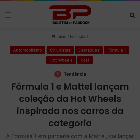
Menu
P
Início
/
Fórmula 1
Automobilismo
Colunistas
Destaques
Fórmula 1
Hot Wheels
Post
Tendência
Fórmula 1 e Mattel lançam
coleção da Hot Wheels
inspirada nos carros da
categoria
A Fórmula 1 em parceria com a Mattel, vai lançar