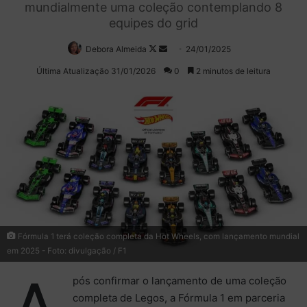
mundialmente uma coleção contemplando 8
equipes do grid
Debora Almeida
Follow
Mande
24/01/2025
on
um
Última Atualização 31/01/2026
0
2 minutos de leitura
X
e-
mail
Fórmula 1 terá coleção completa da Hot Wheels, com lançamento mundial
em 2025 - Foto: divulgação / F1
pós confirmar o lançamento de uma coleção
completa de Legos, a Fórmula 1 em parceria