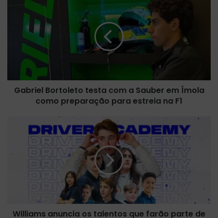
a
b
r
i
e
l
B
o
Gabriel Bortoleto testa com a Sauber em Ímola
r
como preparação para estreia na F1
t
o
l
W
e
i
t
l
o
l
t
i
e
a
s
m
t
s
a
a
c
Williams anuncia os talentos que farão parte de
n