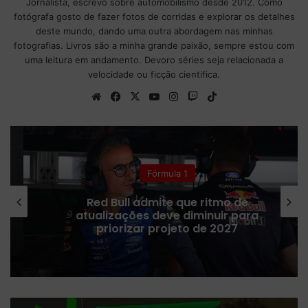
Jornalista, escrevo sobre automobilismo desde 2012. Como
fotógrafa gosto de fazer fotos de corridas e explorar os detalhes
deste mundo, dando uma outra abordagem nas minhas
fotografias. Livros são a minha grande paixão, sempre estou com
uma leitura em andamento. Devoro séries seja relacionada a
velocidade ou ficção cientifica.
We
Fa
X
Yo
Ins
Tw
Tik
bsi
ce
uT
tag
itc
To
te
bo
ub
ra
h
k
ok
e
m
Fórmula 1
Red Bull admite que ritmo de
atualizações deve diminuir para
priorizar projeto de 2027
G