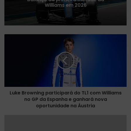
Williams em 2026
L
u
k
e
B
r
o
w
n
Luke Browning participará do TL1 com Williams
i
no GP da Espanha e ganhará nova
n
g
oportunidade na Áustria
p
a
C
r
o
t
l