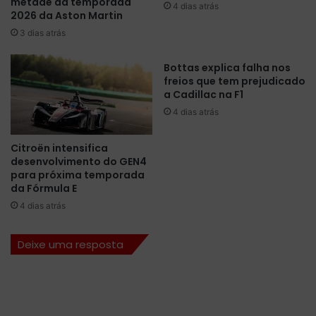
metade da temporada
m
4 dias atrás
s
2026 da Aston Martin
s
e
3 dias atrás
n
s
o
s
G
Bottas explica falha nos
ã
P
freios que tem prejudicado
o
a Cadillac na F1
d
o
a
f
4 dias atrás
E
i
s
c
Citroën intensifica
p
i
desenvolvimento do GEN4
a
a
para próxima temporada
n
l
da Fórmula E
h
d
4 dias atrás
a
a
e
F
Deixe uma resposta
g
ó
a
r
n
m
h
u
a
l