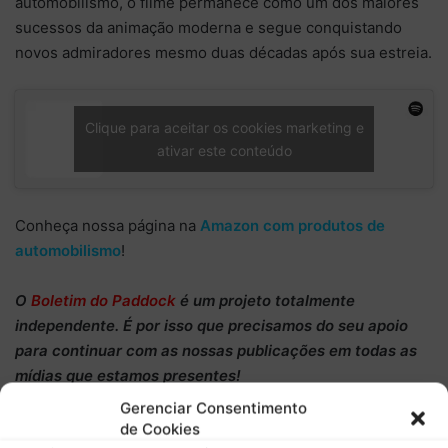
automobilismo, o filme permanece como um dos maiores
sucessos da animação moderna e segue conquistando
novos admiradores mesmo duas décadas após sua estreia.
Clique para aceitar os cookies marketing e
ativar este conteúdo
Conheça nossa página na
Amazon com produtos de
automobilismo
!
O
Boletim do Paddock
é um projeto totalmente
independente
. É por isso que precisamos do
seu apoio
para continuar
com as nossas publicações em todas as
mídias que estamos presentes!
Gerenciar Consentimento
Conheça
a nossa campanha de
financiamento coletivo
de Cookies