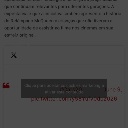
que continuam relevantes para diferentes gerações. A
expectativa é que a iniciativa também apresente a história
20
de Relâmpago McQueen a crianças que não tiveram a
years
oportunidade de assistir ao filme nos cinemas em sua
ago
estreia original.
today, a
stop in
Radiator
Cars Races Back into
— Pixar
Springs
Theaters
(@Pixar)
showed
Clique para aceitar os cookies marketing e
September
#Cars20
June 9,
us that
ativar este conteúdo
pic.twitter.com/y58Yufv0do
2026
the
journey
matters
as much