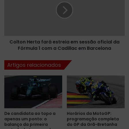
i
t
c
o
i
n
p
H
a
e
r
r
á
Colton Herta fará estreia em sessão oficial da
t
d
Fórmula 1 com a Cadillac em Barcelona
a
o
f
T
a
Artigos relacionados
L
r
1
á
c
e
o
s
m
t
W
r
i
e
l
i
De candidata ao topo a
Horários da MotoGP:
l
a
apenas um ponto: o
programação completa
i
e
balanço da primeira
do GP da Grã-Bretanha
a
m