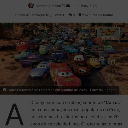
Debora Almeida
Follow
Mande
09/06/2026
on
um
Última Atualização 09/06/2026
0
2 minutos de leitura
X
e-
mail
Carros retornará aos cinemas em outubro de 2026 - Foto: divulgação
A
Disney anunciou o relançamento de
“Carros”
,
uma das animações mais populares da Pixar,
nos cinemas brasileiros para celebrar os 20
anos de estreia do filme. O retorno às telonas