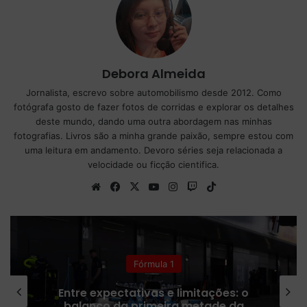
Debora Almeida
Jornalista, escrevo sobre automobilismo desde 2012. Como
fotógrafa gosto de fazer fotos de corridas e explorar os detalhes
deste mundo, dando uma outra abordagem nas minhas
fotografias. Livros são a minha grande paixão, sempre estou com
uma leitura em andamento. Devoro séries seja relacionada a
velocidade ou ficção cientifica.
We
Fa
X
Yo
Ins
Tw
Tik
bsi
ce
uT
tag
itc
To
te
bo
ub
ra
h
k
ok
e
m
Fórmula 1
Entre expectativas e limitações: o
balanço da primeira metade da