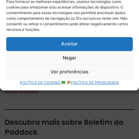
do
Apoia.se
, você pode começar a
contribuir com apenas
Para fornecer as melhores experiências, usamos tecnologias como
cookies para armazenar e/ou acessar informações do dispositivo. O
R$ 1
, ajude o projeto. Faça a diferença para podermos
consentimento para essas tecnologias nos permitirá processar dados
manter as nossas publicações. Conheça também
como comportamento de navegação ou IDs exclusivos neste site. Não
programa de
membros no nosso canal do Youtube
.
consentir ou retirar o consentimento pode afetar negativamente certos
recursos e funções.
Aceitar
Relacionado
Novo Trailer de Carros 3 –
‘Carros na Estrada’ ganha
Negar
Relâmpago McQueen e
trailer oficial e data de
superação
estreia
Ver preferências
Em comemoração aos 40
POLÍTICA DE COOKIES
POLÍTICA DE PRIVACIDADE
anos de Star Wars, Disney
invade a Renault
Descubra mais sobre Boletim do
Paddock