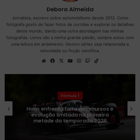
Debora Almeida
Jornalista, escrevo sobre automobilismo desde 2012. Como
fotógrafa gosto de fazer fotos de corridas e explorar os detalhes
deste mundo, dando uma outra abordagem nas minhas
fotografias. Livros são a minha grande paixão, sempre estou com
uma leitura em andamento. Devoro séries seja relacionada a
velocidade ou ficção cientifica.
We
Fa
X
Yo
Ins
Tw
Tik
bsi
ce
uT
tag
itc
To
te
bo
ub
ra
h
k
ok
e
m
Fórmula 1
Receita da Fórmula 1 despenca após
cancelamentos da provas no Oriente
Médio, revela Liberty Media