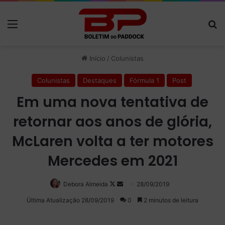
Menu
P
Início
/
Colunistas
Colunistas
Destaques
Fórmula 1
Post
Em uma nova tentativa de
retornar aos anos de glória,
McLaren volta a ter motores
Mercedes em 2021
Debora Almeida
Follow
Mande
28/09/2019
on
um
Última Atualização 28/09/2019
0
2 minutos de leitura
X
e-
mail