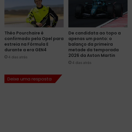
a
a
M
c
e
e
r
r
c
t
Théo Pourchaire é
De candidata ao topo a
e
a
confirmado pela Opel para
apenas um ponto: o
d
m
estreia na Fórmula E
balanço da primeira
e
n
durante a era GEN4
metade da temporada
s
a
2026 da Aston Martin
4 dias atrás
,
e
4 dias atrás
c
s
o
t
Deixe uma resposta
n
r
f
a
i
t
r
é
m
g
a
i
n
a
d
a
o
p