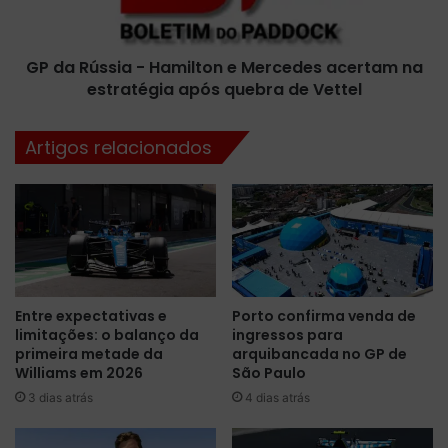
s
C
s
h
i
a
GP da Rússia - Hamilton e Mercedes acertam na
a
r
estratégia após quebra de Vettel
-
l
H
e
a
Artigos relacionados
s
m
L
i
e
l
c
t
l
o
e
n
r
e
c
M
Entre expectativas e
Porto confirma venda de
d
e
limitações: o balanço da
ingressos para
e
r
primeira metade da
arquibancada no GP de
s
c
Williams em 2026
São Paulo
b
e
3 dias atrás
4 dias atrás
a
d
n
e
c
s