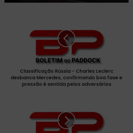
C
l
a
s
s
i
f
i
c
Classificação Rússia - Charles Leclerc
a
desbanca Mercedes, confirmando boa fase e
ç
ã
pressão é sentida pelos adversários
o
R
G
ú
P
s
d
s
a
i
R
a
ú
-