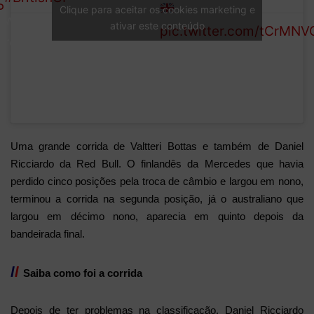
P
Clique para aceitar os cookies marketing e
win in a
lead from 20
ativar este conteúdo
pic.twitter.com/tCrMN
row
pts to one pt
Uma grande corrida de Valtteri Bottas e também de Daniel
Ricciardo da Red Bull. O finlandês da Mercedes que havia
perdido cinco posições pela troca de câmbio e largou em nono,
terminou a corrida na segunda posição, já o australiano que
largou em décimo nono, aparecia em quinto depois da
bandeirada final.
l
l
Saiba como foi a corrida
Depois de ter problemas na classificação, Daniel Ricciardo