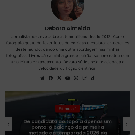
Debora Almeida
Jornalista, escrevo sobre automobilismo desde 2012. Como
fotógrafa gosto de fazer fotos de corridas e explorar os detalhes
deste mundo, dando uma outra abordagem nas minhas
fotografias. Livros são a minha grande paixão, sempre estou com
uma leitura em andamento. Devoro séries seja relacionada a
velocidade ou ficção cientifica.
We
Fa
X
Yo
Ins
Tw
Tik
bsi
ce
uT
tag
itc
To
te
bo
ub
ra
h
k
ok
e
m
Fórmula 1
De candidata ao topo a apenas um
ponto: o balanço da primeira
metade da temporada 2026 da