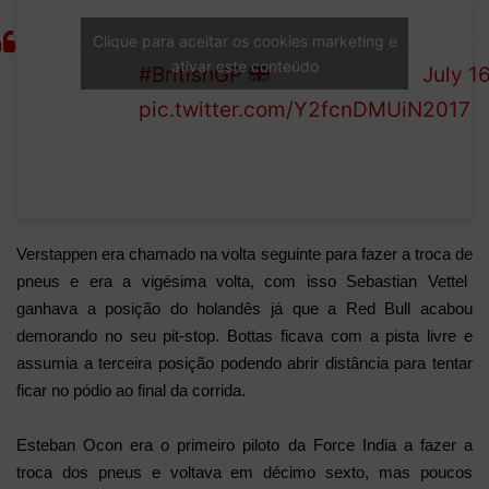
means he emerges behind
Formu
LAP
VET
the championship leader
1 (@F1
Clique para aceitar os cookies marketing e
21/51
into
ativar este conteúdo
#BritishGP
July 16
the
pic.twitter.com/Y2fcnDMUiN
2017
pits
Verstappen era chamado na volta seguinte para fazer a troca de
pneus e era a vigésima volta, com isso Sebastian Vettel
ganhava a posição do holandês já que a Red Bull acabou
demorando no seu pit-stop. Bottas ficava com a pista livre e
assumia a terceira posição podendo abrir distância para tentar
ficar no pódio ao final da corrida.
Esteban Ocon era o primeiro piloto da Force India a fazer a
troca dos pneus e voltava em décimo sexto, mas poucos