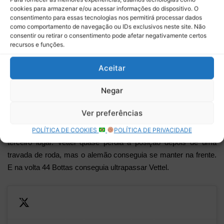
2017
cookies para armazenar e/ou acessar informações do dispositivo. O
consentimento para essas tecnologias nos permitirá processar dados
como comportamento de navegação ou IDs exclusivos neste site. Não
consentir ou retirar o consentimento pode afetar negativamente certos
recursos e funções.
Com dez voltas para o final a classificação era: Hamilton,
Aceitar
Raikkonen, Vettel, Bottas, Verstappen, Hulkenberg, Ricciardo,
Negar
Ocon, Pérez e Massa.
Ver preferências
Os pilotos começavam a reclamar de bolhas nos pneus. Bottas
encostava em Vettel e os dois começavam a brigar pelo
POLÍTICA DE COOKIES
POLÍTICA DE PRIVACIDADE
terceiro lugar. Vettel quase perdia a posição depois de uma
travada de roda, mas o alemão conseguia se manter na frente.
E na volta 44 Bottas conseguia ultrapassar Vettel.
LAP
42/51:
He's taken more than three
—