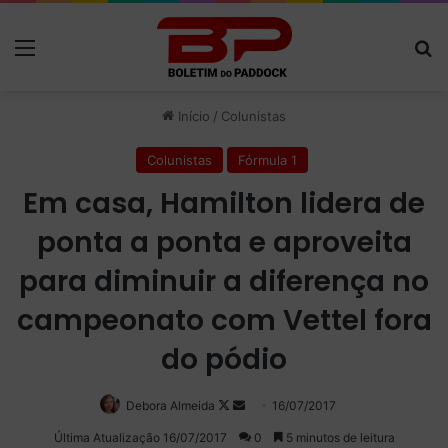
Menu
P
Início
/
Colunistas
Colunistas
Fórmula 1
Em casa, Hamilton lidera de
ponta a ponta e aproveita
para diminuir a diferença no
campeonato com Vettel fora
do pódio
Debora Almeida
Follow
Mande
16/07/2017
on
um
Última Atualização 16/07/2017
0
5 minutos de leitura