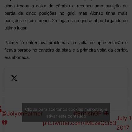
ainda trocou a caixa de câmbio e recebeu uma punição de
perda de cinco posições no grid, mas Alonso tinha mais
punições e com menos 25 lugares no grid acabou largando do
ultimo lugar.
Palmer já enfrentava problemas na volta de apresentação e
ficava parado no canteiro da pista e a primeira volta da corrida
era abortada.
—
OUT:
Looks like hydraulic
Formu
Heartbreak for
problems ahead of the
1 (@F
Clique para aceitar os cookies marketing e
@JolyonPalmer
start of the
#BritishGP
ativar este conteúdo
July 1
pic.twitter.com/iMEzeQci53
2017