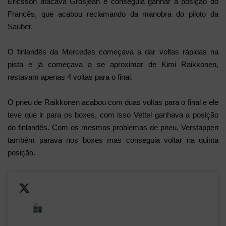
Ericsson atacava Grosjean e conseguia ganhar a posição do
Francês, que acabou reclamando da manobra do piloto da
Sauber.
O finlandês da Mercedes começava a dar voltas rápidas na
pista e já começava a se aproximar de Kimi Raikkonen,
restavam apenas 4 voltas para o final.
O pneu de Raikkonen acabou com duas voltas para o final e ele
teve que ir para os boxes, com isso Vettel ganhava a posição
do finlandês. Com os mesmos problemas de pneu, Verstappen
também parava nos boxes mas conseguia voltar na quinta
posição.
RAI:
—
Heartbreak for Kimi, who
"My left
Formu