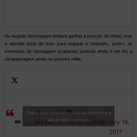
Na largada Vertstappen tentava ganhar a posição de Vettel, mas
o alemão fazia de tudo para segurar o holandês, porém as
investidas de Verstappen acabaram surtindo efeito e ele fez a
ultrapassagem ainda na primeira volta.
—
LIGHTS
We are GO at the
Formula
OUT!
#BritishGP
1 (@F1)
Clique para aceitar os cookies marketing e
ativar este conteúdo
pic.twitter.com/BribjdhDkv
July 16,
2017