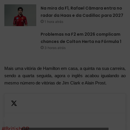
Na mira da F1, Rafael Câmara entra no
radar da Haas e da Cadillac para 2027
1 hora atrás
Problemas na F2 em 2026 complicam
chances de Colton Herta na Fórmula 1
3 horas atrás
Mais uma vitória de Hamilton em casa, a quinta na sua carreira,
sendo a quarta seguida, agora o inglês acabou igualando ao
mesmo número de vitórias de Jim Clark e Alain Prost.
4th
Cuts VET's
r
Not a bad day at the off
#BritishGP
championship