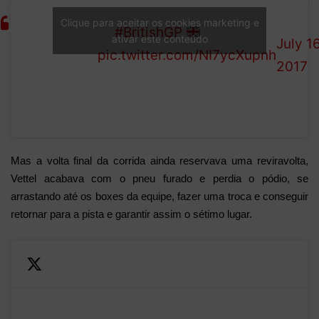
LAP
was running in
front
1 (@F1
Clique para aceitar os cookies marketing e
50/51
P2
#BritishGP
ativar este conteúdo
tyre
July 16
pic.twitter.com/NI7ycXupnh
broke…"
2017
Mas a volta final da corrida ainda reservava uma reviravolta,
Vettel acabava com o pneu furado e perdia o pódio, se
arrastando até os boxes da equipe, fazer uma troca e conseguir
retornar para a pista e garantir assim o sétimo lugar.
—
LAP 51/51: PUNCTURE FOR
Formula