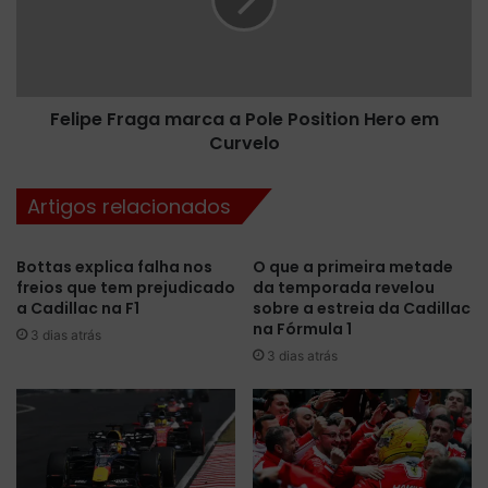
o
p
w
e
d
F
e
r
A
a
l
Felipe Fraga marca a Pole Position Hero em
g
o
Curvelo
a
n
m
s
a
Artigos relacionados
o
r
n
c
o
a
Bottas explica falha nos
O que a primeira metade
Q
a
freios que tem prejudicado
da temporada revelou
1
P
a Cadillac na F1
sobre a estreia da Cadillac
e
o
na Fórmula 1
3 dias atrás
L
l
3 dias atrás
e
e
w
P
i
o
s
s
H
i
a
t