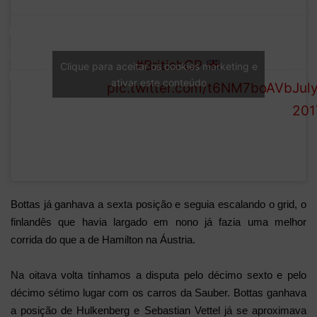
SAI and
—
AP
teammate
The Spaniard's race is
For
/51:
KVY
over
#BritishGP
1 (
Clique para aceitar os cookies marketing e
AFETY
ativar este conteúdo
collide at
pic.twitter.com/t6NM7boAVb
July
AR
Becketts
201
Bottas já ganhava a sexta posição e seguia escalando o grid, o
finlandês que havia largado em nono já fazia uma melhor
corrida do que a de Hamilton na Áustria.
Na oitava volta tínhamos a disputa pelo décimo sexto e pelo
décimo sétimo lugar com os carros da Sauber. Bottas ganhava
a posição de Hulkenberg e Sebastian Vettel já se aproximava