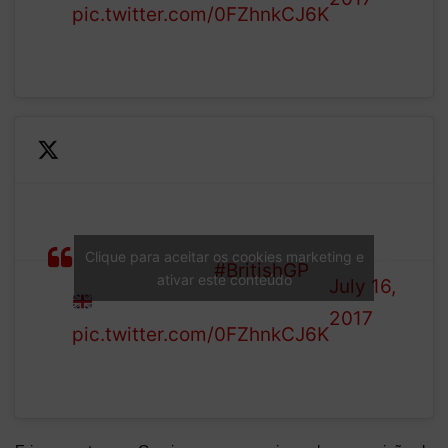
pic.twitter.com/0FZhnkCJ6K
LAP 43/51: Has James
—
Bond's pal Q added a
Formula
special button to VET's
1 (@F1)
Clique para aceitar os cookies marketing e
steering wheel?
#BritishGP
ativar este conteúdo
July 16,
2017
pic.twitter.com/0FZhnkCJ6K