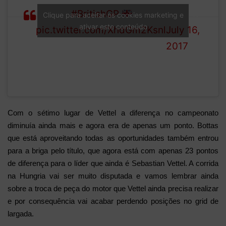
VETTEL
#BritishGP
1 (@F1)
Clique para aceitar os cookies marketing e
ativar este conteúdo
pic.twitter.com/XhdGm2Ksnl
July 16,
2017
Com o sétimo lugar de Vettel a diferença no campeonato
diminuía ainda mais e agora era de apenas um ponto. Bottas
que está aproveitando todas as oportunidades também entrou
para a briga pelo título, que agora está com apenas 23 pontos
de diferença para o líder que ainda é Sebastian Vettel. A corrida
na Hungria vai ser muito disputada e vamos lembrar ainda
sobre a troca de peça do motor que Vettel ainda precisa realizar
e por consequência vai acabar perdendo posições no grid de
largada.