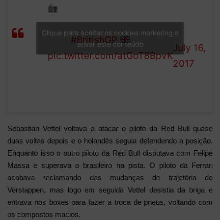
—
VER: "I think he [VET]
Formula
LAP
wants to play bumper
1 (@F1)
Clique para aceitar os cookies marketing e
14/51
cars"
#BritishGP
ativar este conteúdo
July 16,
pic.twitter.com/atGoT8BpvK
2017
Sebastian Vettel voltava a atacar o piloto da Red Bull quase
duas voltas depois e o holandês seguia defendendo a posição.
Enquanto isso o outro piloto da Red Bull disputava com Felipe
Massa e superava o brasileiro na pista. O piloto da Ferrari
acabava reclamando das mudanças de trajetória de
Verstappen, mas logo em seguida Vettel desistia da briga e
entrava nos boxes para fazer a troca de pneus, voltando com
os compostos macios.