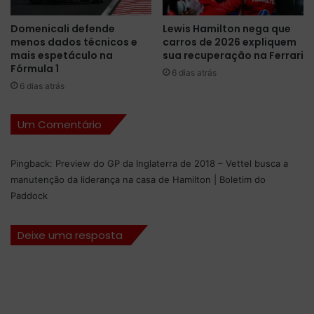
m
i
i
o
Domenicali defende
Lewis Hamilton nega que
l
menos dados técnicos e
carros de 2026 expliquem
n
mais espetáculo na
sua recuperação na Ferrari
t
H
Fórmula 1
o
e
6 dias atrás
n
r
6 dias atrás
f
o
a
e
Um Comentário
z
m
a
C
p
u
Pingback:
Preview do GP da Inglaterra de 2018 – Vettel busca a
o
r
manutenção da liderança na casa de Hamilton | Boletim do
l
v
Paddock
e
e
n
l
a
o
Deixe uma resposta
I
n
g
l
a