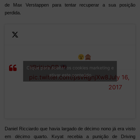
de Max Verstappen para tentar recuperar a sua posição
perdida.
—
Sauber garage =
Formula
LAP
#BritishGP
1 (@F1)
Clique para aceitar os cookies marketing e
8/51
ativar este conteúdo
pic.twitter.com/psvRgnjXw8
July 16,
2017
Daniel Ricciardo que havia largado de décimo nono já era visto
em décimo quarto. Kvyat recebia a punição de Driving