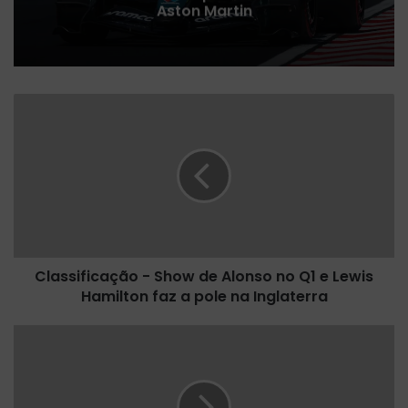
Aston Martin
C
l
a
s
s
i
f
i
c
Classificação - Show de Alonso no Q1 e Lewis
a
Hamilton faz a pole na Inglaterra
ç
ã
o
F
-
e
S
l
h
i