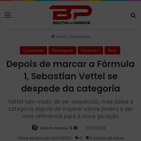
Menu
P
Início
/
Colunistas
Colunistas
Destaques
Fórmula 1
Post
Depois de marcar a Fórmula
1, Sebastian Vettel se
despede da categoria
Vettel tem medo de ser esquecido, mas deixa a
categoria depois de inspirar vários jovens e ser
uma referência para a nova geração
Debora Almeida
Follow
Mande
22/11/2022
on
um
Última Atualização 22/11/2022
0
6 minutos de leitura