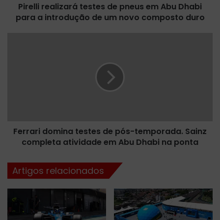
Pirelli realizará testes de pneus em Abu Dhabi
a
para a introdução de um novo composto duro
l
i
z
F
a
e
r
r
á
r
t
a
e
r
s
i
t
d
e
o
s
Ferrari domina testes de pós-temporada. Sainz
m
d
completa atividade em Abu Dhabi na ponta
i
e
n
p
a
Artigos relacionados
n
t
e
e
u
s
s
t
e
e