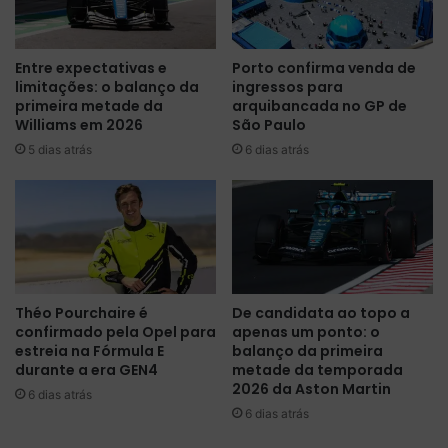
m
s
A
d
b
e
Entre expectativas e
Porto confirma venda de
u
p
limitações: o balanço da
ingressos para
D
ó
primeira metade da
arquibancada no GP de
h
s
Williams em 2026
São Paulo
a
-
5 dias atrás
6 dias atrás
b
t
i
e
p
m
a
p
r
o
a
r
a
a
i
d
Théo Pourchaire é
De candidata ao topo a
n
a
confirmado pela Opel para
apenas um ponto: o
t
.
estreia na Fórmula E
balanço da primeira
r
S
durante a era GEN4
metade da temporada
o
a
2026 da Aston Martin
6 dias atrás
d
i
6 dias atrás
u
n
ç