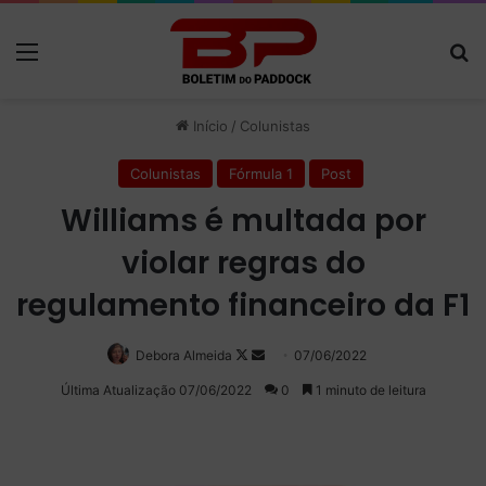
Menu
P
Início
/
Colunistas
Colunistas
Fórmula 1
Post
Williams é multada por
violar regras do
regulamento financeiro da F1
Debora Almeida
Follow
Mande
07/06/2022
on
um
Última Atualização 07/06/2022
0
1 minuto de leitura
X
e-
mail