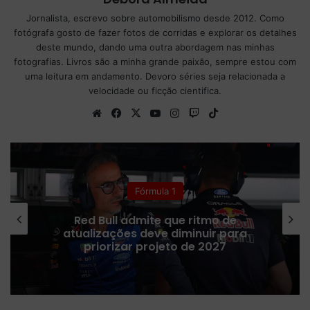
Jornalista, escrevo sobre automobilismo desde 2012. Como
fotógrafa gosto de fazer fotos de corridas e explorar os detalhes
deste mundo, dando uma outra abordagem nas minhas
fotografias. Livros são a minha grande paixão, sempre estou com
uma leitura em andamento. Devoro séries seja relacionada a
velocidade ou ficção cientifica.
We
Fa
X
Yo
Ins
Tw
Tik
bsi
ce
uT
tag
itc
To
te
bo
ub
ra
h
k
ok
e
m
Fórmula 1
Red Bull admite que ritmo de
atualizações deve diminuir para
priorizar projeto de 2027