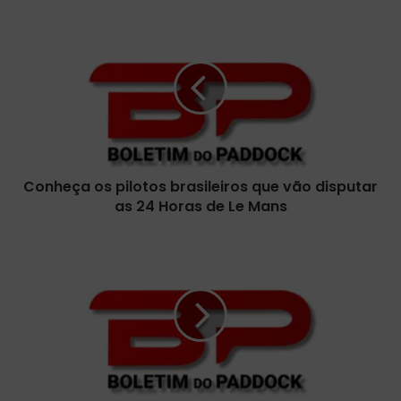
C
o
n
h
e
ç
a
o
s
Conheça os pilotos brasileiros que vão disputar
p
as 24 Horas de Le Mans
i
l
o
S
t
i
o
g
s
a
b
a
r
c
a
l
s
a
i
s