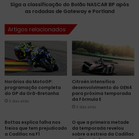
l
Siga a classificação do Bolão NASCAR BP após
s
e
as rodadas de Gateway e Portland
i
i
f
r
i
Artigos relacionados
o
c
s
a
q
ç
u
ã
e
o
v
d
ã
o
o
B
Horários da MotoGP:
Citroën intensifica
d
o
programação completa
desenvolvimento do GEN4
i
l
do GP da Grã-Bretanha
para próxima temporada
s
ã
da Fórmula E
p
3 dias atrás
o
3 dias atrás
u
N
t
A
a
S
Bottas explica falha nos
O que a primeira metade
r
freios que tem prejudicado
da temporada revelou
C
a Cadillac na F1
sobre a estreia da Cadillac
a
A