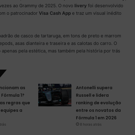
s vezes ao Grammy de 2025. O novo
livery
foi desenvolvido
om o patrocinador
Visa Cash App
e traz um visual inédito
padrão de casco de tartaruga, em tons de preto e marrom
pods, asas dianteira e traseira e as calotas do carro. O
 apenas pela estética, mas também pela história por trás
ncionam as
Antonelli supera
a Fórmula 1?
Russell e lidera
as regras que
ranking de evolução
equipes a
entre os novatos da
Fórmula 1 em 2026
trás
8 horas atrás