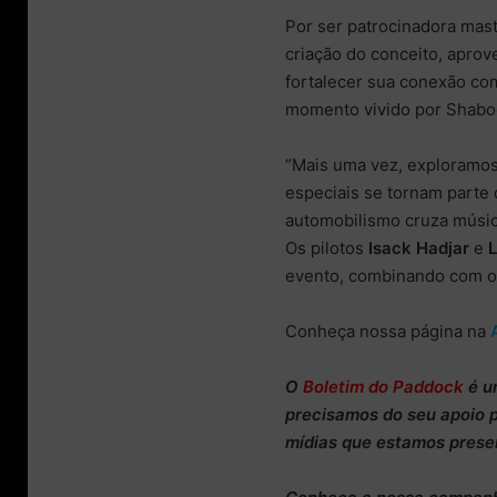
Por ser patrocinadora mast
criação do conceito, aprov
fortalecer sua conexão com
momento vivido por Shab
“Mais uma vez, exploramos
especiais se tornam part
automobilismo cruza música
Os pilotos
Isack Hadjar
e
evento, combinando com o 
Conheça nossa página na
O
Boletim do Paddock
é u
precisamos do
seu apoio 
mídias que estamos prese