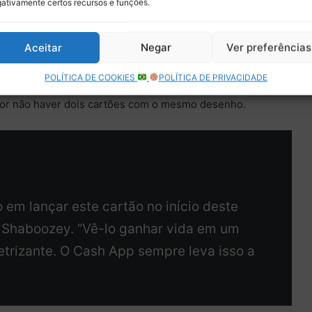
ativamente certos recursos e funções.
o
Racing Bulls – Foto: divulgação
RB
Aceitar
Negar
Ver preferências
Cash App Tortoise Card
, cartão personalizado lançado por
POLÍTICA DE COOKIES
POLÍTICA DE PRIVACIDADE
m a Visa Cash App, que apresenta exatamente o mesmo
por não haver dois cartões com o mesmo desenho.
 em lançar este cartão no início deste
 Shaboozey. “Vê-lo ganhar vida em um
letrizante. O Cash App sempre leva isso a