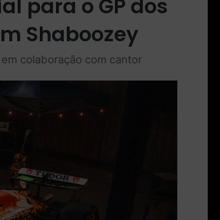
ial para o GP dos
om Shaboozey
al em colaboração com cantor