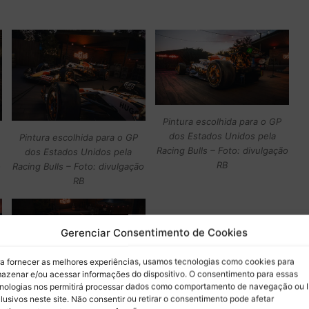
Pintura escolhida para o GP
dos Estados Unidos pela
Pintura escolhida para o GP
Racing Bulls – Foto: divulgação
dos Estados Unidos pela
RB
o
Racing Bulls – Foto: divulgação
RB
Gerenciar Consentimento de Cookies
a fornecer as melhores experiências, usamos tecnologias como cookies para
azenar e/ou acessar informações do dispositivo. O consentimento para essas
nologias nos permitirá processar dados como comportamento de navegação ou 
Pintura escolhida para o GP
lusivos neste site. Não consentir ou retirar o consentimento pode afetar
dos Estados Unidos pela