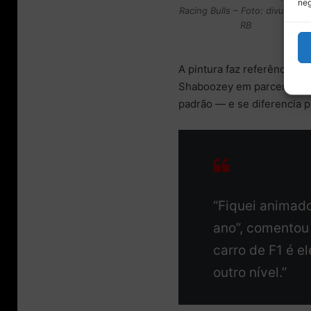
neg
Racing Bulls – Foto: divulgaçã
RB
A pintura faz referência ao
Shaboozey em parceria co
padrão — e se diferencia 
“Fiquei animado
ano”, comentou
carro de F1 é e
outro nível.”