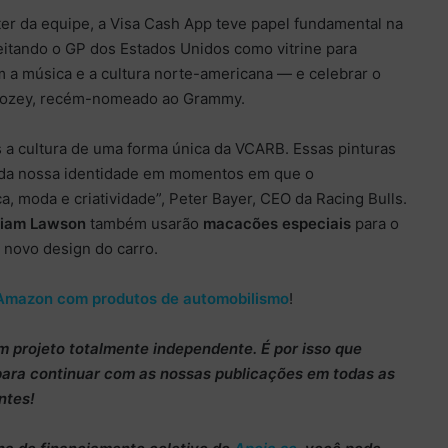
er da equipe, a Visa Cash App teve papel fundamental na
eitando o GP dos Estados Unidos como vitrine para
 a música e a cultura norte-americana — e celebrar o
oozey, recém-nomeado ao Grammy.
 a cultura de uma forma única da VCARB. Essas pinturas
e da nossa identidade em momentos em que o
, moda e criatividade”, Peter Bayer, CEO da Racing Bulls.
Liam Lawson
também usarão
macacões especiais
para o
novo design do carro.
Amazon com produtos de automobilismo
!
m projeto totalmente
independente
. É por isso que
para continuar
com as nossas publicações em todas as
ntes!