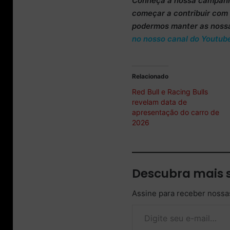
Conheça
a nossa campan
começar a
contribuir co
podermos manter as noss
no nosso canal do Youtub
Relacionado
Red Bull e Racing Bulls
revelam data de
apresentação do carro de
2026
Descubra mais 
Assine para receber nossas
Digite seu e-mail…