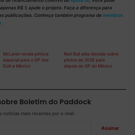
ha de
financiamento coletivo do
Apoia.se
, você pode
m apenas
R$ 1
, ajude o projeto. Faça a diferença para
as publicações. Conheça também programa de
membros
e
.
McLaren revela pintura
Red Bull adia decisão sobre
especial para o GP dos
pilotos de 2026 para
EUA e México
depois do GP do México
sobre Boletim do Paddock
 notícias mais recentes por e-mail.
Assinar