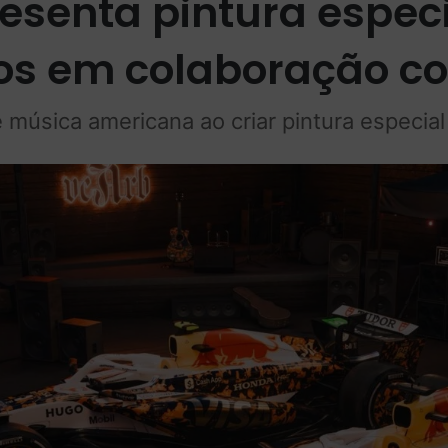
esenta pintura espec
dos em colaboração c
e música americana ao criar pintura especi