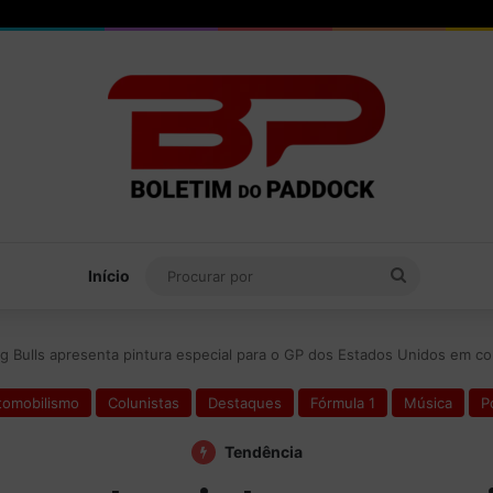
Procurar
Início
por
ng Bulls apresenta pintura especial para o GP dos Estados Unidos em 
tomobilismo
Colunistas
Destaques
Fórmula 1
Música
P
Tendência