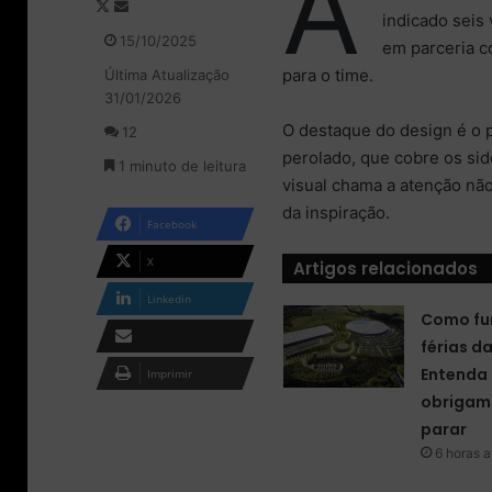
A
F
M
indicado sei
o
a
15/10/2025
em parceria c
l
n
para o time.
Última Atualização
l
d
31/01/2026
o
e
w
u
O destaque do design é o 
12
o
m
perolado, que cobre os side
1 minuto de leitura
n
e
visual chama a atenção não
X
-
da inspiração.
m
Facebook
a
i
X
Artigos relacionados
l
Linkedin
Como fu
férias d
Compartilhar via e-
Entenda 
Imprimir
mail
obrigam 
parar
6 horas a