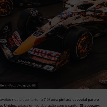
Bulls - Foto: divulgação RB
evelou nesta quarta-feira (15) uma
pintura especial para o
os Unidos
, criada em colaboração com o cantor
Shaboozey
,