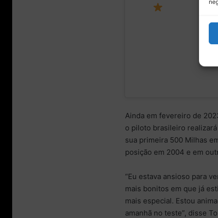
neg
Le Mans
te
24 hour
pi
race
Ainda em fevereiro de 2023
o piloto brasileiro realiza
sua primeira 500 Milhas e
posição em 2004 e em outra
“Eu estava ansioso para ve
mais bonitos em que já esti
mais especial. Estou animad
amanhã no teste”, disse T