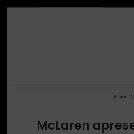
Início
/
C
McLaren aprese