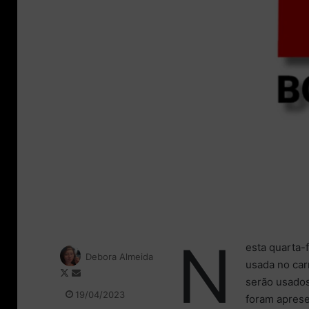
N
esta quarta-f
Debora Almeida
usada no car
F
M
serão usados
o
a
19/04/2023
foram apres
l
n