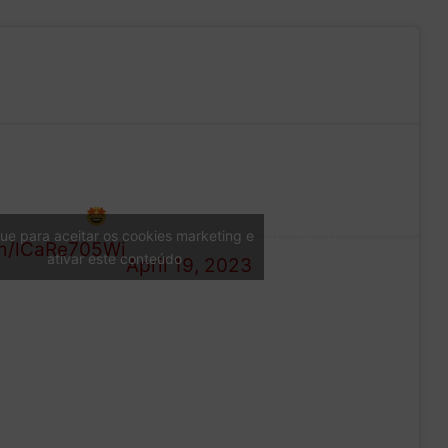
— Arrow McLaren IndyCar
 in style.
Team (@ArrowMcLaren)
que para aceitar os cookies marketing e
om/lCaRe705Wj
ativar este conteúdo
April 19, 2023