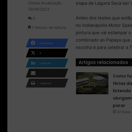
etapa de Laguna Seca ser r
Última Atualização
l
d
19/04/2023
o
e
w
u
Antes dos testes que estão
0
o
m
no Indianapolis Motor Spe
1 minuto de leitura
n
e
pintura que vai estampar o
X
-
combinado ao Papaya que aj
m
Facebook
a
escolha é para celebrar a 
i
X
l
Artigos relacionados
Linkedin
Como fu
Compartilhar via e-
férias d
Imprimir
mail
Entenda 
obrigam 
parar
22 horas 