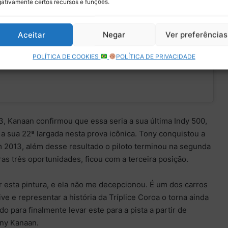
ativamente certos recursos e funções.
am.
April 14, 2023
c.twitter.com/IsQiTRJYDy
Aceitar
Negar
Ver preferências
POLÍTICA DE COOKIES
POLÍTICA DE PRIVACIDADE
, Kanaan confirmou que essa seria a sua última Indy 500,
rá a sua 22ª largada nesta prova icônica. Tony conquistou a
m 2013, além desse resultado o piloto terminou na segunda
s três oportunidades, ficou com a terceira posição.
r esta pintura, e ela não me decepcionou. É um dos carros
ve e representar a história da Tríplice Coroa o torna ainda
o para finalmente levar este para a pista a partir de
ony Kanaan.