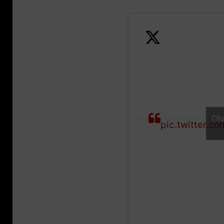
Sending TK off
Cli
pic.twitter.c