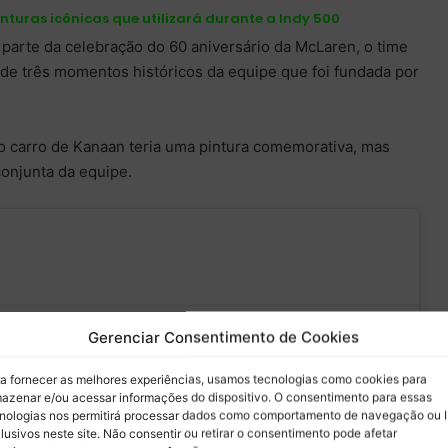
nturas icônicas que utilizará durante a Indy 500
parte da celebração do 60 aniversário da McLaren, o time
a de três momentos históricos da equipe que foi fundada por
o carro de Kanaan teria uma pintura comemorativa, mas
conjunta da equipe.
Laren's Triple Crown
Gerenciar Consentimento de Cookies
lebrated in three
— Arrow McLaren
a fornecer as melhores experiências, usamos tecnologias como cookies para
TUNNING
#INDY500
IndyCar Team
azenar e/ou acessar informações do dispositivo. O consentimento para essas
nologias nos permitirá processar dados como comportamento de navegação ou 
que para aceitar os cookies marketing e
veries! Bring on May,
(@ArrowMcLaren)
lusivos neste site. Não consentir ou retirar o consentimento pode afetar
ativar este conteúdo