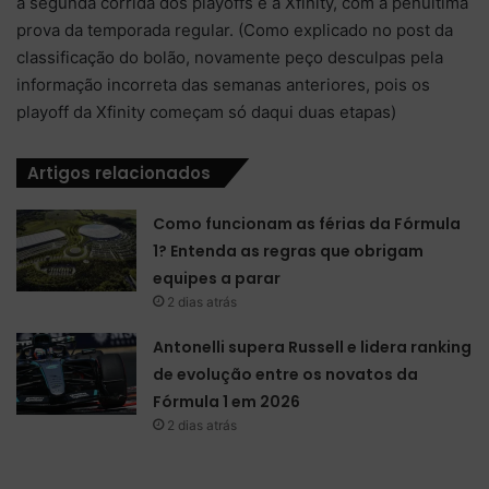
a segunda corrida dos playoffs e a Xfinity, com a penúltima
prova da temporada regular. (Como explicado no post da
classificação do bolão, novamente peço desculpas pela
informação incorreta das semanas anteriores, pois os
playoff da Xfinity começam só daqui duas etapas)
Artigos relacionados
Como funcionam as férias da Fórmula
1? Entenda as regras que obrigam
equipes a parar
2 dias atrás
Antonelli supera Russell e lidera ranking
de evolução entre os novatos da
Fórmula 1 em 2026
2 dias atrás