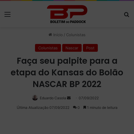
Menu
P
Início
/
Colunistas
Colunistas
Nascar
Post
Faça seu palpite para a
etapa do Kansas do Bolão
NASCAR BP 2022
Eduardo Casola
Mande
07/09/2022
um
Última Atualização 07/09/2022
0
1 minuto de leitura
e-
mail