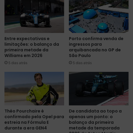
o
a
N
p
A
i
S
n
C
t
A
u
Entre expectativas e
Porto confirma venda de
R
r
limitações: o balanço da
ingressos para
B
a
primeira metade da
arquibancada no GP de
P
c
Williams em 2026
São Paulo
a
o
5 dias atrás
5 dias atrás
p
m
ó
e
s
m
a
o
e
r
t
a
a
t
p
i
Théo Pourchaire é
De candidata ao topo a
a
v
confirmado pela Opel para
apenas um ponto: o
d
a
estreia na Fórmula E
balanço da primeira
e
p
durante a era GEN4
metade da temporada
D
a