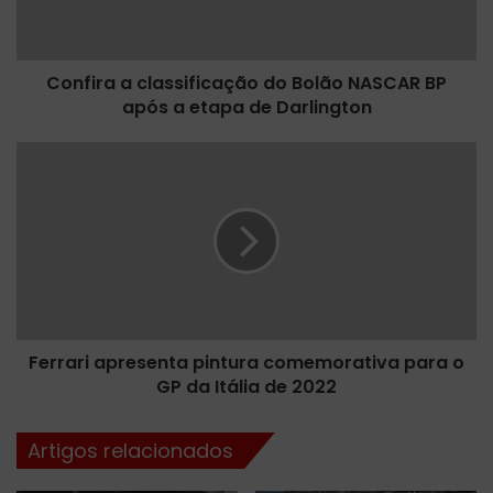
a
a
c
Confira a classificação do Bolão NASCAR BP
l
após a etapa de Darlington
a
s
s
F
i
e
f
r
i
r
c
a
a
r
ç
i
ã
a
o
p
d
Ferrari apresenta pintura comemorativa para o
r
o
GP da Itália de 2022
e
B
s
o
e
Artigos relacionados
l
n
ã
t