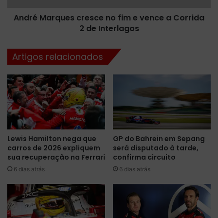
a
q
c
André Marques cresce no fim e vence a Corrida
u
a
2 de Interlagos
e
r
s
r
c
Artigos relacionados
e
r
t
e
a
s
a
c
c
e
i
n
d
o
e
f
Lewis Hamilton nega que
GP do Bahrein em Sepang
n
i
carros de 2026 expliquem
será disputado à tarde,
t
m
sua recuperação na Ferrari
confirma circuito
e
e
a
6 dias atrás
6 dias atrás
v
o
e
f
n
i
c
n
e