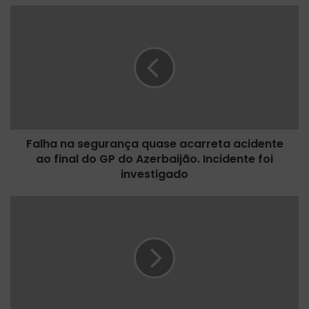
F
a
l
h
a
n
a
s
e
Falha na segurança quase acarreta acidente
g
ao final do GP do Azerbaijão. Incidente foi
u
r
investigado
a
n
A
ç
n
a
d
q
r
u
é
a
M
s
a
e
r