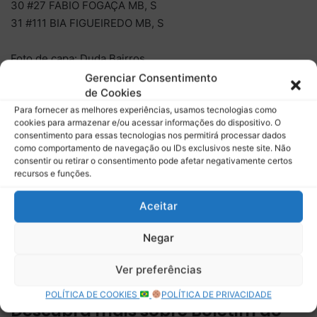
30 #27 FABIO FOGAÇA MB, S
31 #111 BIA FIGUEIREDO MB, S
Foto de capa: Duda Bairros
Gerenciar Consentimento
de Cookies
Para fornecer as melhores experiências, usamos tecnologias como
Relacionado
cookies para armazenar e/ou acessar informações do dispositivo. O
GALERIA – Beto Monteiro
Raphael Abbate larga na
consentimento para essas tecnologias nos permitirá processar dados
conquista o bicampeonato
pole na etapa de Interlagos
como comportamento de navegação ou IDs exclusivos neste site. Não
da Copa Truck em 2020
da Copa Truck
consentir ou retirar o consentimento pode afetar negativamente certos
recursos e funções.
Felipe Giaffone domina em
Campo Grande e lidera a
Aceitar
Copa Truck ao conquistar
pódio duplo na abertura da
Negar
temporada
Ver preferências
POLÍTICA DE COOKIES
POLÍTICA DE PRIVACIDADE
Descubra mais sobre Boletim do