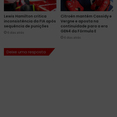
a
a
l
C
d
o
Lewis Hamilton critica
Citroën mantém Cassidy e
o
r
inconsistência da FIA após
Vergne e aposta na
G
r
sequência de punições
continuidade para a era
P
i
GEN4 da Fórmula E
6 dias atrás
d
d
6 dias atrás
o
a
A
2
z
d
Deixe uma resposta
e
e
r
I
b
n
a
t
i
e
j
r
ã
l
o
a
.
g
I
o
n
s
c