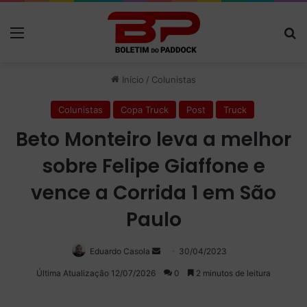
Menu
P
Início
/
Colunistas
Colunistas
Copa Truck
Post
Truck
Beto Monteiro leva a melhor
sobre Felipe Giaffone e
vence a Corrida 1 em São
Paulo
Eduardo Casola
Mande
30/04/2023
um
Última Atualização 12/07/2026
0
2 minutos de leitura
e-
mail