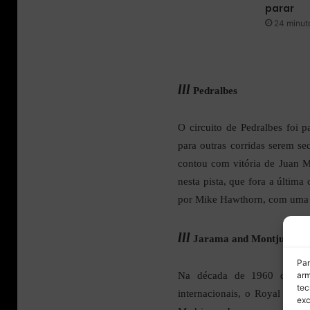
parar
24 minuto
lll
Pedralbes
O circuito de Pedralbes foi 
para outras corridas serem s
contou com vitória de Juan M
nesta pista, que fora a última
por Mike Hawthorn, com uma 
lll
Jarama and Montjuïc
Par
arm
Na década de 1960 quando 
tec
internacionais, o Royal Aut
exc