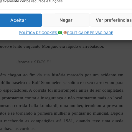
o da época reformou o circuito de Montjuïc em Barcelona com as
ativamente certos recursos e funções.
ecessárias. Com isso foi possível trazer novamente a Fórmula 1 ao
s disponíveis, a necessidade das competições se alternarem entre
Aceitar
Negar
Ver preferências
a forma Jarama recebia as corridas nos anos pares e Montjuïc nos
POLÍTICA DE COOKIES
POLÍTICA DE PRIVACIDADE
uoso e lento enquanto Montjuïc era rápido e arrebatador.
Jarama • STATS F1
bém chegou ao fim da sua história marcado por um acidente em
fólio traseiro de Rolf Stommelen se soltou e o seu carro voou para
 espectadores. A corrida foi interrompida antes de ser completada
 protestarem contra a insegurança e não retornarem mais ao local.
a mesma corrida Lella Lombardi, uma mulher, terminou a prova no
ntos e se tornando a primeira mulher a pontuar no mundial. Depois
uou recebendo as competições até 1981, quando teve uma queda
anhava as corridas.