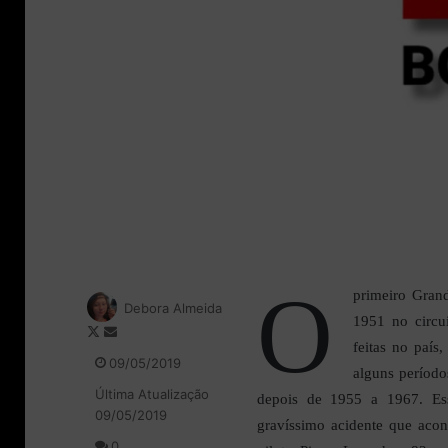
O
primeiro Gran
Debora Almeida
1951 no circu
F
M
feitas no país
o
a
09/05/2019
alguns períod
l
n
Última Atualização
l
d
depois de 1955 a 1967. Es
09/05/2019
o
e
gravíssimo acidente que aco
w
u
0