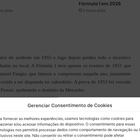
Fórmula 1 em 2026
s atrás
2 horas atrás
palco do acidente em 1955 e logo depois perdeu todo o incentivo
ediadas no local. A Fórmula 1 teve apenas os eventos de 1951 que
anuel Fangio, que faturou o campeonato naquele ano, justamente
 corrida a ser disputada no calendário. A prova de 1953 foi vencida
Ferrari, quebrando o domínio da Mercedes.
Gerenciar Consentimento de Cookies
a fornecer as melhores experiências, usamos tecnologias como cookies para
azenar e/ou acessar informações do dispositivo. O consentimento para essas
a Espanha tentava retornar às competições automobilísticas
nologias nos permitirá processar dados como comportamento de navegação ou 
omobile Club of Spain encomendou um novo circuito ao norte de
lusivos neste site. Não consentir ou retirar o consentimento pode afetar