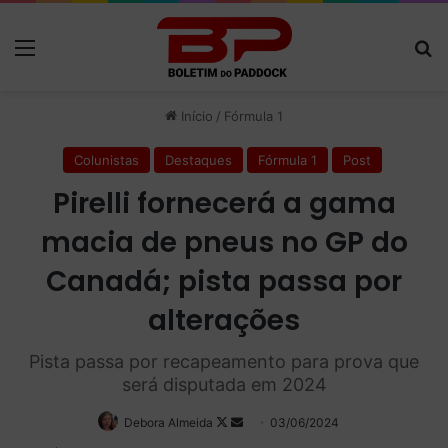
Menu
P
Início
/
Fórmula 1
Colunistas
Destaques
Fórmula 1
Post
Pirelli fornecerá a gama
macia de pneus no GP do
Canadá; pista passa por
alterações
Pista passa por recapeamento para prova que
será disputada em 2024
Debora Almeida
Follow
Mande
03/06/2024
on
um