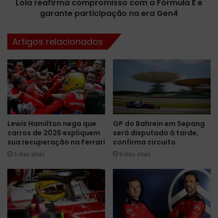
p
Lola reafirma compromisso com a Fórmula E e
r
e
garante participação na era Gen4
m
c
a
o
c
Artigos relacionados
m
o
u
m
n
p
i
r
c
o
a
m
s
i
a
s
Lewis Hamilton nega que
GP do Bahrein em Sepang
í
s
carros de 2026 expliquem
será disputado à tarde,
d
o
sua recuperação na Ferrari
confirma circuito
a
c
d
5 dias atrás
6 dias atrás
o
e
m
E
a
s
F
t
ó
e
r
b
m