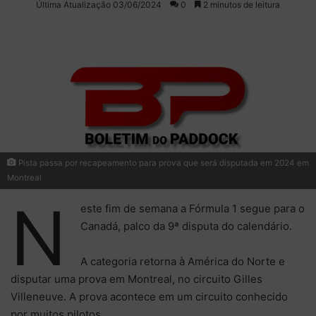
Última Atualização 03/06/2024
0
2 minutos de leitura
X
e-
mail
Pista passa por recapeamento para prova que será disputada em 2024 em
Montreal
N
este fim de semana a Fórmula 1 segue para o
Canadá, palco da 9ª disputa do calendário.
A categoria retorna à América do Norte e
disputar uma prova em Montreal, no circuito Gilles
Villeneuve. A prova acontece em um circuito conhecido
por muitos pilotos.