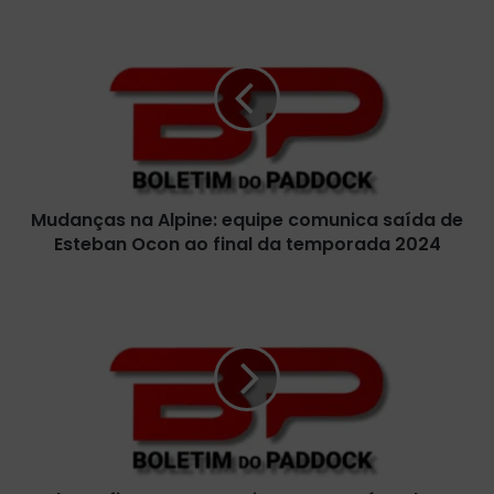
M
u
d
a
n
ç
a
s
n
Mudanças na Alpine: equipe comunica saída de
a
Esteban Ocon ao final da temporada 2024
A
l
p
L
i
o
n
l
e
a
:
r
e
e
q
a
u
f
i
i