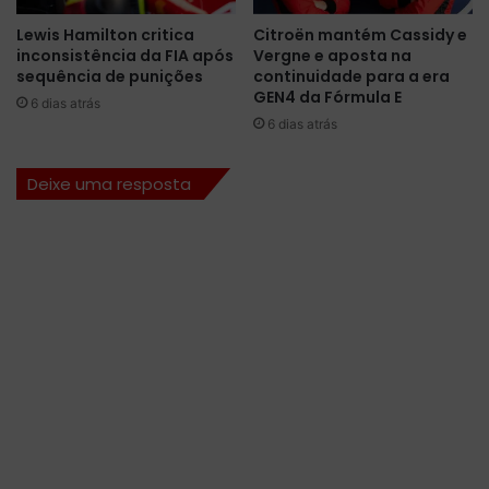
a
u
Lewis Hamilton critica
Citroën mantém Cassidy e
n
l
inconsistência da FIA após
Vergne e aposta na
O
a
sequência de punições
continuidade para a era
c
E
GEN4 da Fórmula E
6 dias atrás
o
e
6 dias atrás
n
g
a
a
o
r
Deixe uma resposta
f
a
i
n
n
t
a
e
l
p
d
a
a
r
t
t
e
i
m
c
p
i
o
p
r
a