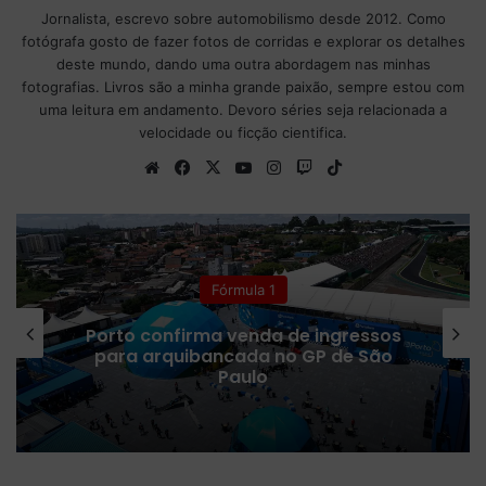
Jornalista, escrevo sobre automobilismo desde 2012. Como
fotógrafa gosto de fazer fotos de corridas e explorar os detalhes
deste mundo, dando uma outra abordagem nas minhas
fotografias. Livros são a minha grande paixão, sempre estou com
uma leitura em andamento. Devoro séries seja relacionada a
velocidade ou ficção cientifica.
We
Fa
X
Yo
Ins
Tw
Tik
bsi
ce
uT
tag
itc
To
te
bo
ub
ra
h
k
ok
e
m
Fórmula 1
Porto confirma venda de ingressos
para arquibancada no GP de São
Paulo