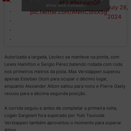
to second!
#F1
#BelgianGP
ativar este conteúdo
SPA!!!
July 28,
pic.twitter.com/ANmCShiX5g
2024
Autorizada a largada, Leclerc se manteve na ponta, com
Lewis Hamilton e Sergio Pérez batendo rodada com roda
nos primeiros metros da pista. Max Verstappen superou
apenas Esteban Ocon para ocupar o décimo lugar,
enquanto Alexander Albon saltou para nono e Pierre Gasly
recuou para a décima segunda posição.
A corrida seguiu e antes de completar a primeira volta,
Logan Sargeant fora superado por Yuki Tsunoda.
Verstappen também aproveitou o momento para superar
Albon.