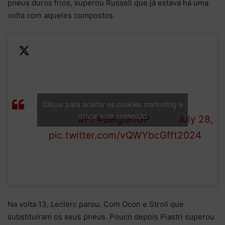
pneus duros frios, superou Russell que já estava há uma
volta com aqueles compostos.
Verstappen dives into the
—
pits and switches to hard
Formula
LAP
tyres. He’s back out on track
1 (@F1)
Clique para aceitar os cookies marketing e
11/44
ativar este conteúdo
in P14
#F1
#BelgianGP
July 28,
pic.twitter.com/vQWYbcGfft
2024
Na volta 13, Leclerc parou. Com Ocon e Stroll que
substituíram os seus pneus. Pouco depois Piastri superou