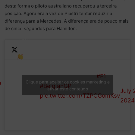
desta forma o piloto australiano recuperou a terceira
That’s a
posição. Agora era a vez de Piastri tentar reduzir a
mega
diferença para a Mercedes. A diferença era de pouco mais
move
de cinco segundos para Hamilton.
from
Piastri
The
—
He can’t catch the two
Aussie
Form
LAP
Mercedes? Can he?!
#F1
gets
1 (@F
Clique para aceitar os cookies marketing e
36/44
#BelgianGP
past
ativar este conteúdo
July 
pic.twitter.com/TZPCGomKsv
Leclerc
2024
through
Les
Combes
and is