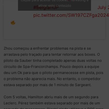
3/44
ativar este conteúdo
on it this
#BelgianGP
July 
afternoon!
pic.twitter.com/SW197CZFga
2024
Zhou começou a enfrentar problemas na pista e se
arrastava pelo traçado para tentar retornar aos boxes. O
piloto da Sauber tinha completado apenas duas voltas no
circuito de Spa-Francorchamps. Pouco depois a equipe
deu um Ok para que o piloto permanecesse em pista, pois
o problema não aparecia mais. No entanto, o competidor
estava separado por mais de 1 minuto de Sargeant.
Com 5 voltas, Hamilton abriu mais de um segundo para
Leclerc. Pérez também estava separado por mais de um