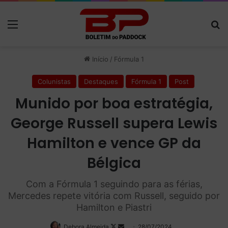
Menu
P
Início
/
Fórmula 1
Colunistas
Destaques
Fórmula 1
Post
Munido por boa estratégia,
George Russell supera Lewis
Hamilton e vence GP da
Bélgica
Com a Fórmula 1 seguindo para as férias,
Mercedes repete vitória com Russell, seguido por
Hamilton e Piastri
Debora Almeida
Follow
Mande
28/07/2024