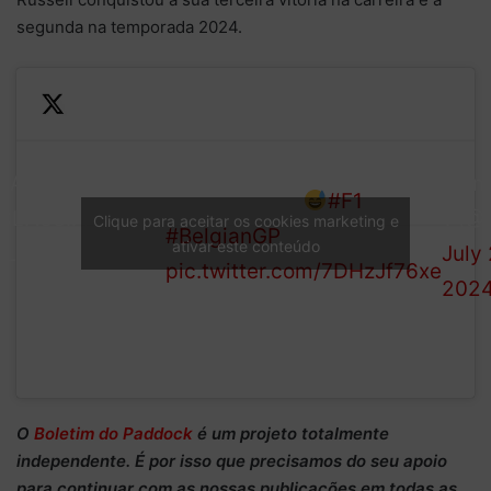
segunda na temporada 2024.
—
Look at the gap between
RACE
Form
the top three!
#F1
CLASSIFICATION
1 (@
Clique para aceitar os cookies marketing e
#BelgianGP
ativar este conteúdo
(LAP 44/44)
July 
pic.twitter.com/7DHzJf76xe
202
O
Boletim do Paddock
é um projeto totalmente
independente
. É por isso que precisamos do
seu apoio
para continuar
com as nossas publicações em todas as