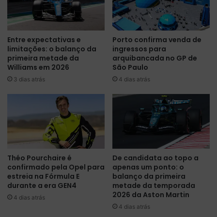
t
G
n
P
a
d
Entre expectativas e
Porto confirma venda de
B
a
limitações: o balanço da
ingressos para
é
B
primeira metade da
arquibancada no GP de
l
é
Williams em 2026
São Paulo
g
l
3 dias atrás
4 dias atrás
i
g
c
i
a
c
,
a
m
,
a
R
r
u
c
s
Théo Pourchaire é
De candidata ao topo a
a
s
confirmado pela Opel para
apenas um ponto: o
d
e
estreia na Fórmula E
balanço da primeira
a
l
durante a era GEN4
metade da temporada
p
l
2026 da Aston Martin
4 dias atrás
e
c
4 dias atrás
l
o