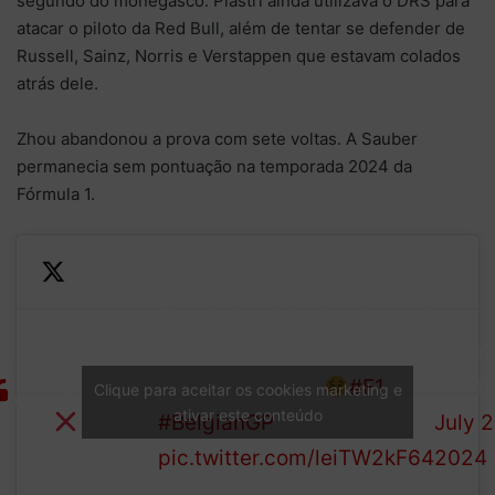
segundo do monegasco. Piastri ainda utilizava o DRS para
atacar o piloto da Red Bull, além de tentar se defender de
Russell, Sainz, Norris e Verstappen que estavam colados
atrás dele.
Zhou abandonou a prova com sete voltas. A Sauber
permanecia sem pontuação na temporada 2024 da
Fórmula 1.
Zhou is back in the pits and
—
Our first
out of the race with
Formu
LAP
retirement
hydraulic issues
#F1
1 (@F
Clique para aceitar os cookies marketing e
7/44
ativar este conteúdo
#BelgianGP
July 2
pic.twitter.com/leiTW2kF64
2024