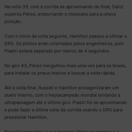
Na volta 39, com a corrida se aproximando do final, Sainz
up to
superou Pérez, empurrando o mexicano para a oitava
P3!
posição.
Com o início da volta seguinte, Hamilton passou a utilizar o
DRS. Os pilotos eram orientados pelos engenheiros, pois
Piastri estava separado por menos de 4 segundos.
No giro 43, Pérez mergulhou mais uma vez para os boxes,
para instalar os pneus macios e buscar a volta rápida.
Até a volta final, Russell e Hamilton protagonizaram um
duelo interno, com o heptacampeão mundial tentando a
ultrapassagem até o último giro. Piastri foi se aproximando
e pode fazer a última volta da corrida usando o DRS para
pressionar Hamilton.
Russell conquistou a sua terceira vitória na carreira e a