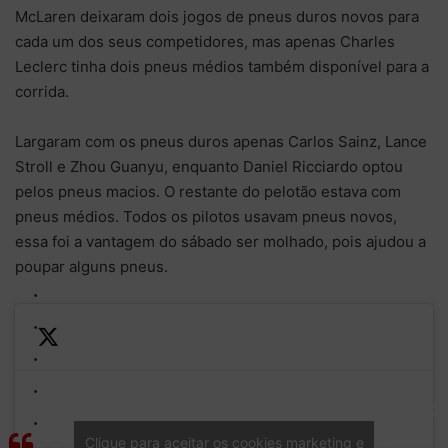
McLaren deixaram dois jogos de pneus duros novos para
cada um dos seus competidores, mas apenas Charles
Leclerc tinha dois pneus médios também disponível para a
corrida.
Largaram com os pneus duros apenas Carlos Sainz, Lance
Stroll e Zhou Guanyu, enquanto Daniel Ricciardo optou
pelos pneus macios. O restante do pelotão estava com
pneus médios. Todos os pilotos usavam pneus novos,
essa foi a vantagem do sábado ser molhado, pois ajudou a
poupar alguns pneus.
—
Charles Leclerc leads into
LIGHTS
Formula
Turn 1. Lewis Hamilton is up
OUT AT
1 (@F1)
Clique para aceitar os cookies marketing e