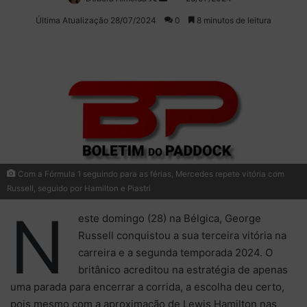
on
um
Última Atualização 28/07/2024
0
8 minutos de leitura
X
e-
mail
Com a Fórmula 1 seguindo para as férias, Mercedes repete vitória com
Russell, seguido por Hamilton e Piastri
N
este domingo (28) na Bélgica, George
Russell conquistou a sua terceira vitória na
carreira e a segunda temporada 2024. O
britânico acreditou na estratégia de apenas
uma parada para encerrar a corrida, a escolha deu certo,
pois mesmo com a aproximação de Lewis Hamilton nas