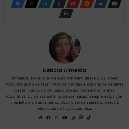
Debora Almeida
Jornalista, escrevo sobre automobilismo desde 2012. Como
fotógrafa gosto de fazer fotos de corridas e explorar os detalhes
deste mundo, dando uma outra abordagem nas minhas
fotografias. Livros são a minha grande paixão, sempre estou com
uma leitura em andamento. Devoro séries seja relacionada a
velocidade ou ficção cientifica.
We
Fa
X
Yo
Ins
Tw
Tik
bsi
ce
uT
tag
itc
To