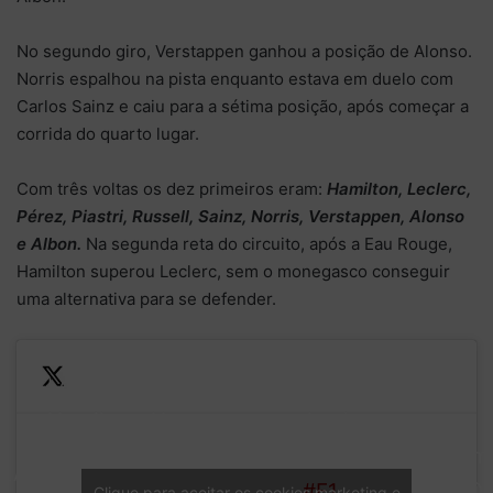
No segundo giro, Verstappen ganhou a posição de Alonso.
Norris espalhou na pista enquanto estava em duelo com
Carlos Sainz e caiu para a sétima posição, após começar a
corrida do quarto lugar.
Com três voltas os dez primeiros eram:
Hamilton, Leclerc,
Pérez, Piastri, Russell, Sainz, Norris, Verstappen, Alonso
e Albon.
Na segunda reta do circuito, após a Eau Rouge,
Hamilton superou Leclerc, sem o monegasco conseguir
uma alternativa para se defender.
Lewis
Hamilton
He storms past Leclerc on
—
is
the Kemmel Straight and
Form
LAP
absolutely
leads the race!
#F1
1 (@F
Clique para aceitar os cookies marketing e