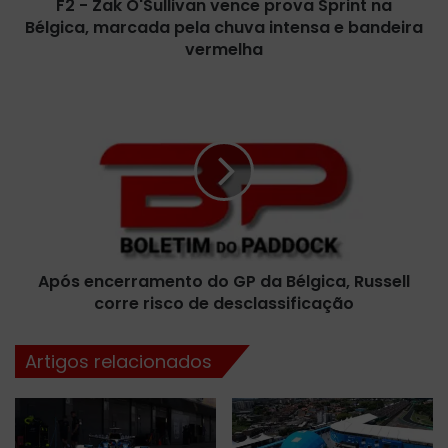
F2 - Zak O'Sullivan vence prova Sprint na
u
Bélgica, marcada pela chuva intensa e bandeira
l
l
vermelha
i
v
A
a
p
n
ó
v
s
e
e
n
n
c
c
e
e
p
r
r
Após encerramento do GP da Bélgica, Russell
r
o
corre risco de desclassificação
a
v
m
a
e
Artigos relacionados
S
n
p
t
r
o
i
d
n
o