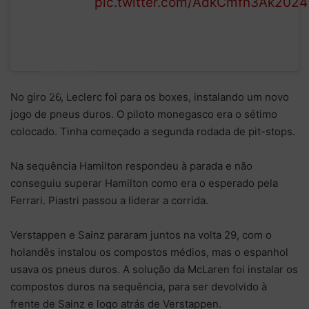
pic.twitter.com/AdkCmfn3Ak
2024
Hamilton
– but it’s
not the
quickest
stop.
No giro 26, Leclerc foi para os boxes, instalando um novo
jogo de pneus duros. O piloto monegasco era o sétimo
colocado. Tinha começado a segunda rodada de pit-stops.
Na sequência Hamilton respondeu à parada e não
conseguiu superar Hamilton como era o esperado pela
Ferrari. Piastri passou a liderar a corrida.
Verstappen e Sainz pararam juntos na volta 29, com o
holandês instalou os compostos médios, mas o espanhol
usava os pneus duros. A solução da McLaren foi instalar os
compostos duros na sequência, para ser devolvido à
frente de Sainz e logo atrás de Verstappen.