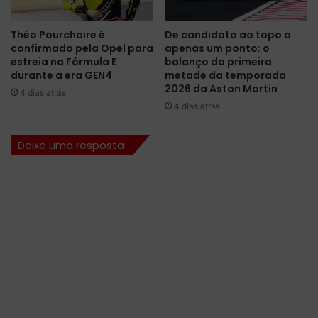
e
i
t
r
Théo Pourchaire é
De candidata ao topo a
e
s
confirmado pela Opel para
apenas um ponto: o
m
u
estreia na Fórmula E
balanço da primeira
p
c
durante a era GEN4
metade da temporada
o
e
2026 da Aston Martin
4 dias atrás
r
s
4 dias atrás
o
s
p
o
Deixe uma resposta
o
n
r
o
t
V
u
e
n
l
i
o
d
c
a
i
d
t
e
t
n
a
a
d