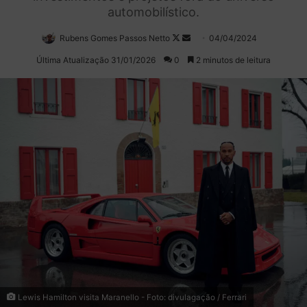
automobilístico.
Rubens Gomes Passos Netto
Follow
Mande
04/04/2024
on
um
Última Atualização 31/01/2026
0
2 minutos de leitura
X
e-
mail
Lewis Hamilton visita Maranello - Foto: divulagação / Ferrari