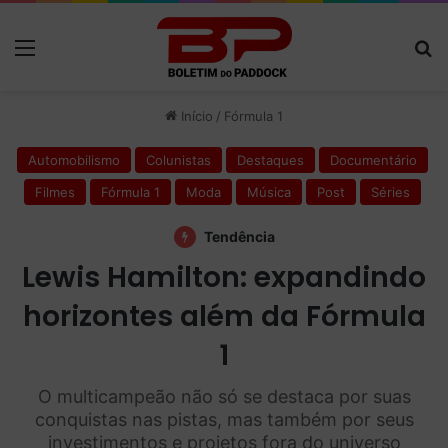
Menu
P
Início
/
Fórmula 1
Automobilismo
Colunistas
Destaques
Documentário
Filmes
Fórmula 1
Moda
Música
Post
Séries
Tendência
Lewis Hamilton: expandindo
horizontes além da Fórmula
1
O multicampeão não só se destaca por suas
conquistas nas pistas, mas também por seus
investimentos e projetos fora do universo