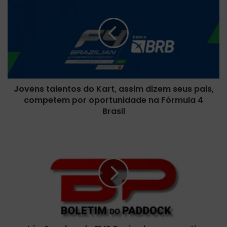
o
v
e
n
s
t
a
l
Jovens talentos do Kart, assim dizem seus pais,
e
competem por oportunidade na Fórmula 4
n
t
Brasil
o
s
L
d
é
o
o
K
S
a
a
r
n
t
c
,
h
a
e
s