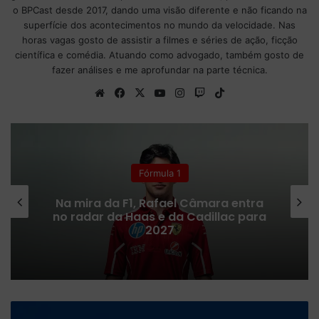
o BPCast desde 2017, dando uma visão diferente e não ficando na
superfície dos acontecimentos no mundo da velocidade. Nas
horas vagas gosto de assistir a filmes e séries de ação, ficção
científica e comédia. Atuando como advogado, também gosto de
fazer análises e me aprofundar na parte técnica.
We
Fa
X
Yo
Ins
Tw
Tik
bsi
ce
uT
tag
itc
To
te
bo
ub
ra
h
k
ok
e
m
Fórmula 1
Na mira da F1, Rafael Câmara entra
no radar da Haas e da Cadillac para
2027
J