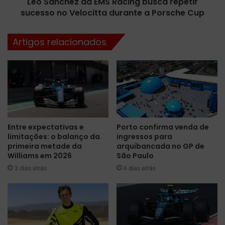
Léo Sanchez da EMS Racing busca repetir
z
s
sucesso no Velocitta durante a Porsche Cup
d
i
a
m
E
Artigos relacionados
d
M
i
S
z
R
e
a
m
c
s
i
e
n
u
g
Entre expectativas e
Porto confirma venda de
s
b
limitações: o balanço da
ingressos para
p
u
primeira metade da
arquibancada no GP de
a
s
Williams em 2026
São Paulo
i
c
3 dias atrás
4 dias atrás
s
a
,
r
c
e
o
p
m
e
p
t