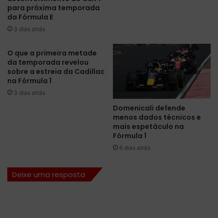
o
para próxima temporada
a
d
da Fórmula E
1
e
3 dias atrás
1
c
ª
h
t
e
O que a primeira metade
e
da temporada revelou
f
m
sobre a estreia da Cadillac
e
na Fórmula 1
p
d
o
e
3 dias atrás
r
e
Domenicali defende
a
q
menos dados técnicos e
d
u
mais espetáculo na
a
i
Fórmula 1
d
p
6 dias atrás
a
e
F
n
ó
Deixe uma resposta
a
r
c
m
a
u
d
l
e