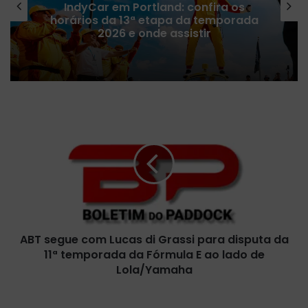
IndyCar em Portland: confira os
horários da 13ª etapa da temporada
2026 e onde assistir
A
B
T
s
e
g
u
e
c
ABT segue com Lucas di Grassi para disputa da
o
11ª temporada da Fórmula E ao lado de
m
L
Lola/Yamaha
u
c
O