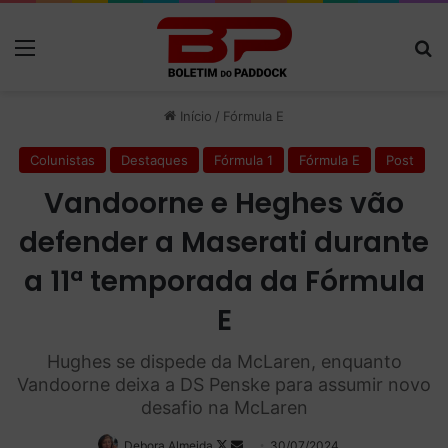
Menu
P
Início
/
Fórmula E
Colunistas
Destaques
Fórmula 1
Fórmula E
Post
Vandoorne e Heghes vão
defender a Maserati durante
a 11ª temporada da Fórmula
E
Hughes se dispede da McLaren, enquanto
Vandoorne deixa a DS Penske para assumir novo
desafio na McLaren
Debora Almeida
Follow
Mande
30/07/2024