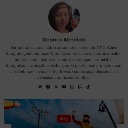
Debora Almeida
Jornalista, escrevo sobre automobilismo desde 2012. Como
fotógrafa gosto de fazer fotos de corridas e explorar os detalhes
deste mundo, dando uma outra abordagem nas minhas
fotografias. Livros são a minha grande paixão, sempre estou com
uma leitura em andamento. Devoro séries seja relacionada a
velocidade ou ficção cientifica.
We
Fa
X
Yo
Ins
Tw
Tik
bsi
ce
uT
tag
itc
To
te
bo
ub
ra
h
k
ok
e
m
Indy