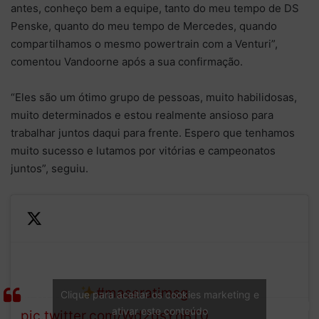
antes, conheço bem a equipe, tanto do meu tempo de DS
Penske, quanto do meu tempo de Mercedes, quando
compartilhamos o mesmo powertrain com a Venturi”,
comentou Vandoorne após a sua confirmação.
“Eles são um ótimo grupo de pessoas, muito habilidosas,
muito determinados e estou realmente ansioso para
trabalhar juntos daqui para frente. Espero que tenhamos
muito sucesso e lutamos por vitórias e campeonatos
juntos”, seguiu.
— Maserati
What do you think of Stoffel’s
MSG Racing
artwork?
#maseratimsg
Clique para aceitar os cookies marketing e
(@maseratimsg)
ativar este conteúdo
pic.twitter.com/Wd2dsYhBT0