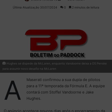
on
um
Última Atualização 30/07/2024
0
2 minutos de leitura
X
e-
mail
Hughes se dispede da McLaren, enquanto Vandoorne deixa a DS Penske
para assumir novo desafio na McLaren
A
Maserati confirmou a sua dupla de pilotos
para a 11ª temporada da Fórmula E. A equipe
contará com Stoffel Vandoorne e Jake
Hughes.
O anúncio acontece poucos dias após o encerramento da