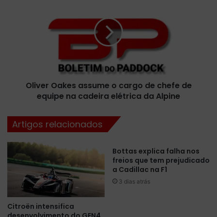
a
l
s
i
d
v
i
e
G
r
r
O
a
a
s
k
s
Oliver Oakes assume o cargo de chefe de
e
i
equipe na cadeira elétrica da Alpine
s
p
a
a
s
Artigos relacionados
r
s
a
u
d
m
Bottas explica falha nos
i
e
freios que tem prejudicado
s
o
a Cadillac na F1
p
c
3 dias atrás
u
a
t
r
Citroën intensifica
a
g
desenvolvimento do GEN4
d