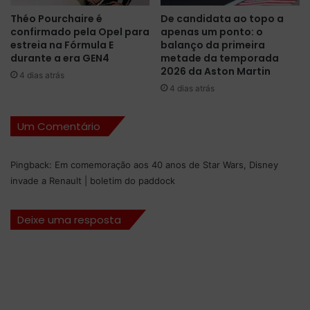
E
n
Théo Pourchaire é
De candidata ao topo a
ç
confirmado pela Opel para
apenas um ponto: o
a
estreia na Fórmula E
balanço da primeira
d
durante a era GEN4
metade da temporada
o
2026 da Aston Martin
4 dias atrás
s
4 dias atrás
S
i
Um Comentário
t
h
Pingback:
Em comemoração aos 40 anos de Star Wars, Disney
invade a Renault | boletim do paddock
Deixe uma resposta