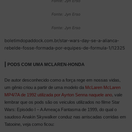
Fonte: Jyn Erso
Fonte: Jyn Erso
Fonte: Jyn Erso
boletimdopaddock.com.br/star-wars-day-se-a-alianca-
rebelde-fosse-formada-por-equipes-de-formula-1/12325
|
PODS COM UMA MCLAREN-HONDA
De autor desconhecido como a força rege em nossas vidas,
um gênio criou a partir de uma modelo da
McLaren McLaren
MP4/7A de 1992 utilizada por Ayrton Senna naquele ano
, vale
lembrar que os pods são os veiculos utilizados no filme Star
Wars: Episódio I – A Ameaça Fantasma de 1999, do qual o
saudoso Anakin Skywalker conduz nas arriscadas corridas em
Tatooine, veja como ficou: