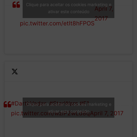
Vader. Eu tô morrendo de
Clique para aceitar os cookies marketing e
April 7,
ativar este conteúdo
rir aqui meu Deus!
2017
pic.twitter.com/etIt8hFPOS
And the winner is…
— Emilio
#DarthVader
!
#StarWars
#F1
(@orlo_esterno)
Clique para aceitar os cookies marketing e
ativar este conteúdo
pic.twitter.com/wzlP2wLd8q
April 7, 2017