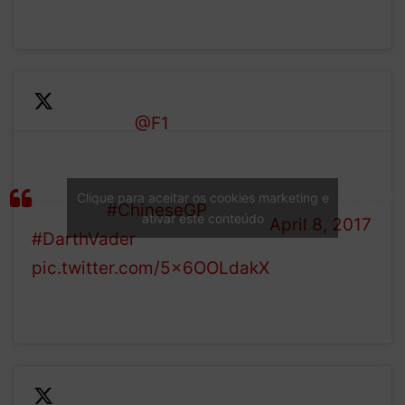
Shout out to
@F1
TV
production 4 an fun time
— Chris Cleen
with FP2. Best of a bad
(@Chris_Cleen)
Clique para aceitar os cookies marketing e
situation
#ChineseGP
ativar este conteúdo
April 8, 2017
#DarthVader
pic.twitter.com/5x6OOLdakX