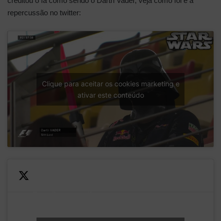
creditou o fã como sendo o Darth Vader, veja como foi e a
repercussão no twitter:
Clique para aceitar os cookies marketing e
ativar este conteúdo
Eu não acredito que a
— Douglas
Liberty creditou o Darth
(@uaiteve)