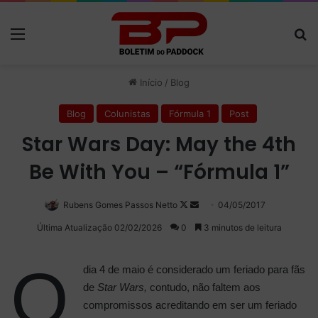
Menu
P
Início
/
Blog
Blog
Colunistas
Fórmula 1
Post
Star Wars Day: May the 4th
Be With You – “Fórmula 1”
Rubens Gomes Passos Netto
Follow
Mande
04/05/2017
on
um
Última Atualização 02/02/2026
0
3 minutos de leitura
X
e-
mail
O
dia 4 de maio é considerado um feriado para fãs
de
Star Wars,
contudo, não faltem aos
compromissos acreditando em ser um feriado