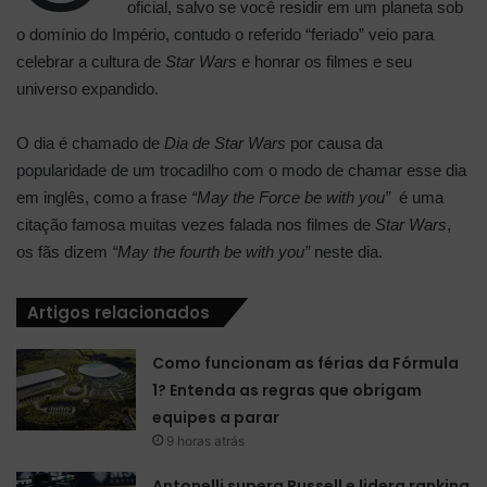
oficial, salvo se você residir em um planeta sob
o domínio do Império, contudo o referido “feriado” veio para
celebrar a cultura de
Star Wars
e honrar os filmes e seu
universo expandido.
O dia é chamado de
Dia de Star Wars
por causa da
popularidade de um trocadilho com o modo de chamar esse dia
em inglês, como a frase
“May the Force be with you”
é uma
citação famosa muitas vezes falada nos filmes de
Star Wars
,
os fãs dizem
“May the fourth be with you”
neste dia.
Artigos relacionados
Como funcionam as férias da Fórmula
1? Entenda as regras que obrigam
equipes a parar
9 horas atrás
Antonelli supera Russell e lidera ranking