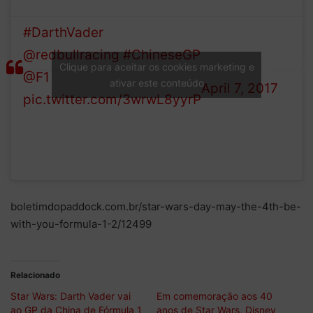
#DarthVader
na torcida pela
— Paradigma
@redbullracing
#ChineseGP
(@o_paradigma)
Clique para aceitar os cookies marketing e
@F1
ativar este conteúdo
April 7, 2017
pic.twitter.com/3wrwL8yyrP
boletimdopaddock.com.br/star-wars-day-may-the-4th-be-
with-you-formula-1-2/12499
Relacionado
Star Wars: Darth Vader vai
Em comemoração aos 40
ao GP da China de Fórmula 1
anos de Star Wars, Disney