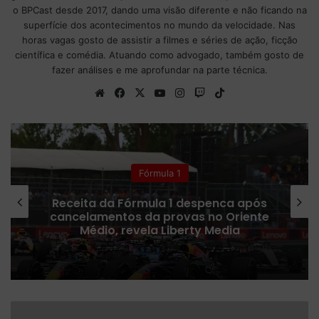
o BPCast desde 2017, dando uma visão diferente e não ficando na
superfície dos acontecimentos no mundo da velocidade. Nas
horas vagas gosto de assistir a filmes e séries de ação, ficção
científica e comédia. Atuando como advogado, também gosto de
fazer análises e me aprofundar na parte técnica.
We
Fa
X
Yo
Ins
Tw
Tik
bsi
ce
uT
tag
itc
To
te
bo
ub
ra
h
k
ok
e
m
 1
Colunistas
 1 despenca após
Fórmula 1 confirma 
rovas no Oriente
ampliar número de cor
iberty Media
em 2027
R