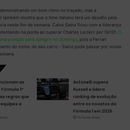
ão demonstrando um bom ritmo no traçado, mas a
 também mostra que o time italiano terá um desafio pela
ória neste fim de semana. Calos Sainz ficou com a liderança
stentando na ponta ao superar Charles Leclerc por 0s101.
O
uma punição para cumprir no domingo
, pois a Ferrari
mento do motor do seu carro – Sainz pode passar por novas
semana.
ncionam as
Antonelli supera
a Fórmula 1?
Russell e lidera
as regras que
ranking de evolução
equipes a
entre os novatos da
Fórmula 1 em 2026
atrás
14 horas atrás