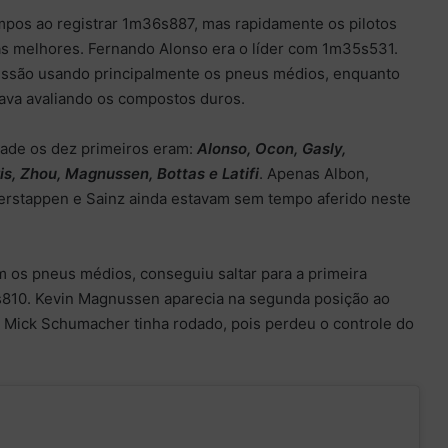
empos ao registrar 1m36s887, mas rapidamente os pilotos
s melhores. Fernando Alonso era o líder com 1m35s531.
essão usando principalmente os pneus médios, enquanto
estava avaliando os compostos duros.
dade os dez primeiros eram:
Alonso, Ocon, Gasly,
is, Zhou, Magnussen, Bottas e Latifi
. Apenas Albon,
Verstappen e Sainz ainda estavam sem tempo aferido neste
 os pneus médios, conseguiu saltar para a primeira
s810. Kevin Magnussen aparecia na segunda posição ao
 Mick Schumacher tinha rodado, pois perdeu o controle do