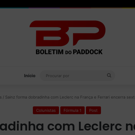
Procurar
Início
por
s
/
Sainz forma dobradinha com Leclerc na França e Ferrari encerra sexta
Colunistas
Fórmula 1
Post
adinha com Leclerc na