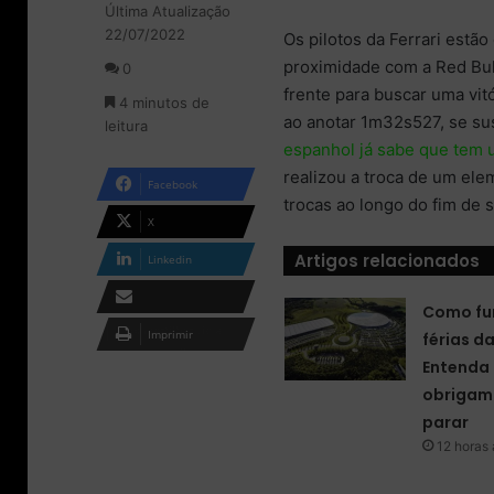
Última Atualização
l
d
22/07/2022
o
e
Os pilotos da Ferrari est
w
u
proximidade com a Red Bull
0
o
m
frente para buscar uma vit
4 minutos de
n
e
ao anotar 1m32s527, se su
leitura
X
-
espanhol já sabe que tem 
m
a
realizou a troca de um ele
Facebook
i
trocas ao longo do fim de 
l
X
Artigos relacionados
Linkedin
Como fu
Compartilhar via e-
Imprimir
férias d
mail
Entenda 
obrigam 
parar
12 horas 