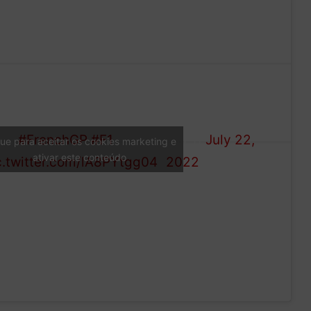
’re out on
— Formula 1
ack!
#FrenchGP
#F1
(@F1)
July 22,
que para aceitar os cookies marketing e
ativar este conteúdo
c.twitter.com/lA8PYtgg04
2022