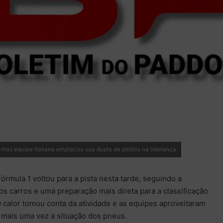
 mas equipe italiana emplacou sua dupla de pilotos na liderança
órmula 1 voltou para a pista nesta tarde, seguindo a
dos carros e uma preparação mais direta para a classificação
 O calor tomou conta da atividade e as equipes aproveitaram
r mais uma vez a situação dos pneus.