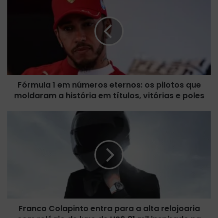
ó
r
m
u
l
a
1
e
Fórmula 1 em números eternos: os pilotos que
m
moldaram a história em títulos, vitórias e poles
n
ú
m
F
e
r
r
a
o
n
s
c
e
o
t
C
e
o
r
l
n
Franco Colapinto entra para a alta relojoaria
a
o