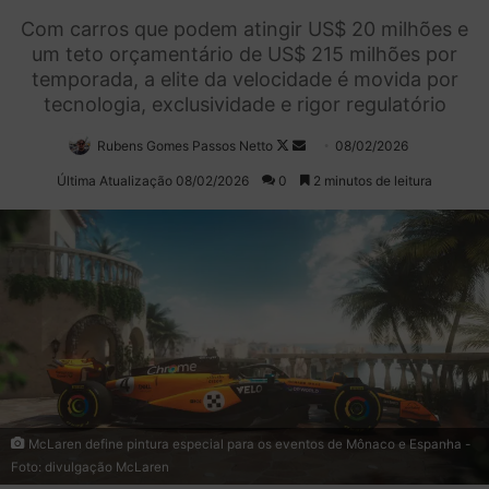
Com carros que podem atingir US$ 20 milhões e
um teto orçamentário de US$ 215 milhões por
temporada, a elite da velocidade é movida por
tecnologia, exclusividade e rigor regulatório
Rubens Gomes Passos Netto
Follow
Mande
08/02/2026
on
um
Última Atualização 08/02/2026
0
2 minutos de leitura
X
e-
mail
McLaren define pintura especial para os eventos de Mônaco e Espanha -
Foto: divulgação McLaren