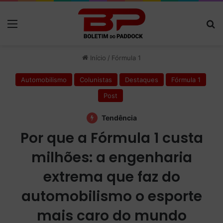
Menu
P
Início
/
Fórmula 1
Automobilismo
Colunistas
Destaques
Fórmula 1
Post
Tendência
Por que a Fórmula 1 custa
milhões: a engenharia
extrema que faz do
automobilismo o esporte
mais caro do mundo