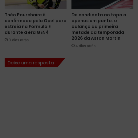
m
o
a
j
Théo Pourchaire é
De candidata ao topo a
h
o
confirmado pela Opel para
apenas um ponto: o
i
a
estreia na Fórmula E
balanço da primeira
s
r
durante a era GEN4
metade da temporada
t
i
2026 da Aston Martin
3 dias atrás
ó
a
4 dias atrás
r
c
i
o
Deixe uma resposta
a
m
e
r
m
e
t
l
í
ó
t
g
u
i
l
o
o
d
s
e
,
l
v
u