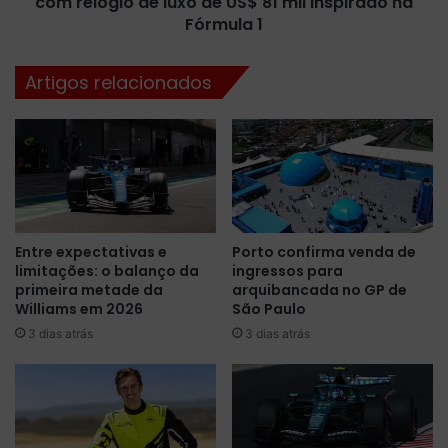
com relógio de luxo de US$ 81 mil inspirado na
p
s
i
Fórmula 1
:
n
o
t
Artigos relacionados
s
o
p
e
i
n
l
t
o
r
t
a
o
p
s
a
Entre expectativas e
Porto confirma venda de
q
r
limitações: o balanço da
ingressos para
u
a
primeira metade da
arquibancada no GP de
e
a
Williams em 2026
São Paulo
m
a
3 dias atrás
3 dias atrás
o
l
l
t
d
a
a
r
r
e
a
l