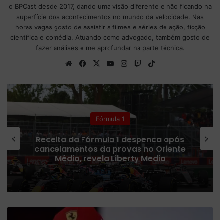
o BPCast desde 2017, dando uma visão diferente e não ficando na
superfície dos acontecimentos no mundo da velocidade. Nas
horas vagas gosto de assistir a filmes e séries de ação, ficção
científica e comédia. Atuando como advogado, também gosto de
fazer análises e me aprofundar na parte técnica.
We
Fa
X
Yo
Ins
Tw
Tik
bsi
ce
uT
tag
itc
To
te
bo
ub
ra
h
k
ok
e
m
Colunistas
Fórmula 1 confirma plano para
ampliar número de corridas Sprint
em 2027
F