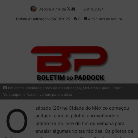
Debora Almeida
Follow
Mande
26/10/2024
on
um
Última Atualização 25/09/2025
0
4 minutos de leitura
X
e-
mail
Em última atividade antes da classificação, McLaren supera Ferrari.
Verstappen e Russell voltam para a pista
O
sábado (26) na Cidade do México começou
agitado, com os pilotos aproveitando o
último treino livre do fim de semana para
ensaiar algumas voltas rápidas. Os pilotos da