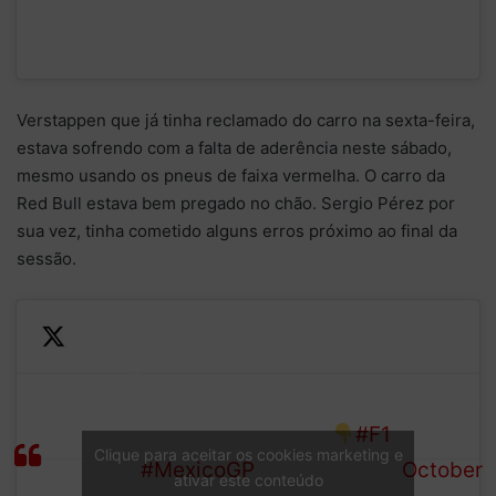
Verstappen que já tinha reclamado do carro na sexta-feira,
estava sofrendo com a falta de aderência neste sábado,
mesmo usando os pneus de faixa vermelha. O carro da
Red Bull estava bem pregado no chão. Sergio Pérez por
sua vez, tinha cometido alguns erros próximo ao final da
sessão.
Promising
—
pace
Here’s the full order from
Formula
from
FP3 in Mexico City
#F1
1 (@F1)
Clique para aceitar os cookies marketing e
those in
#MexicoGP
October
ativar este conteúdo