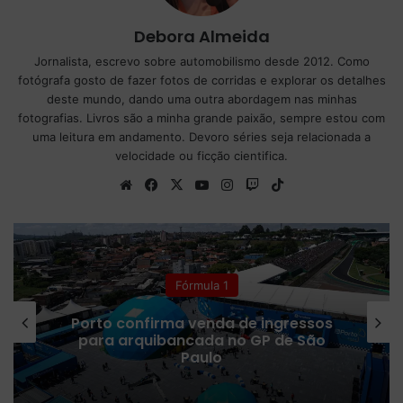
Debora Almeida
Jornalista, escrevo sobre automobilismo desde 2012. Como
fotógrafa gosto de fazer fotos de corridas e explorar os detalhes
deste mundo, dando uma outra abordagem nas minhas
fotografias. Livros são a minha grande paixão, sempre estou com
uma leitura em andamento. Devoro séries seja relacionada a
velocidade ou ficção cientifica.
We
Fa
X
Yo
Ins
Tw
Tik
bsi
ce
uT
tag
itc
To
te
bo
ub
ra
h
k
ok
e
m
Fórmula E
Théo Pourchaire é confirmado pela
Opel para estreia na Fórmula E
durante a era GEN4