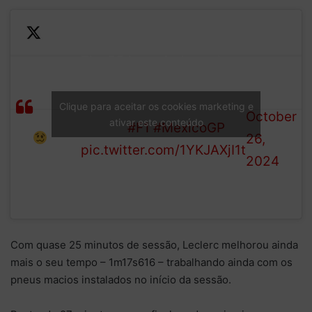
—
The RB loses it through
Lawson
Formula
Estadio, but is able to re-
gets in
1 (@F1)
join with the aid of the
Clique para aceitar os cookies marketing e
a spin
October
ativar este conteúdo
run-off.
#F1
#MexicoGP
26,
pic.twitter.com/1YKJAXjI1t
2024
Com quase 25 minutos de sessão, Leclerc melhorou ainda
mais o seu tempo – 1m17s616 – trabalhando ainda com os
pneus macios instalados no início da sessão.