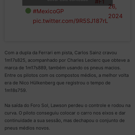
under
the first to venture out.
#F1
26,
way
#MexicoGP
2024
pic.twitter.com/9R5SJ187rL
Com a dupla da Ferrari em pista, Carlos Sainz cravou
1m17s825, acompanhado por Charles Leclerc que obteve a
marca de 1m17s889, também usando os pneus macios.
Entre os pilotos com os compostos médios, a melhor volta
era de Nico Hülkenberg que registrou o tempo de
1m18s759.
Na saída do Foro Sol, Lawson perdeu o controle e rodou na
curva. O piloto conseguiu colocar o carro nos eixos e dar
continuidade a sua sessão, mas dechapou o conjunto de
pneus médios novos.