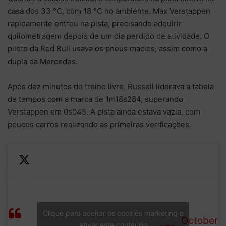
casa dos 33 °C, com 18 °C no ambiente. Max Verstappen
rapidamente entrou na pista, precisando adquirir
quilometragem depois de um dia perdido de atividade. O
piloto da Red Bull usava os pneus macios, assim como a
dupla da Mercedes.
Após dez minutos do treino livre, Russell liderava a tabela
de tempos com a marca de 1m18s284, superando
Verstappen em 0s045. A pista ainda estava vazia, com
poucos carros realizando as primeiras verificações.
And two drivers who lost
—
The
out on track time yesterday
Formula
session
– George Russell and Max
1 (@F1)
is
Verstappen – are among
Clique para aceitar os cookies marketing e
October
ativar este conteúdo