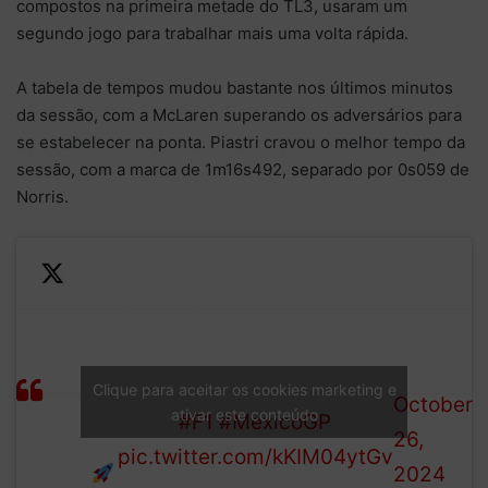
compostos na primeira metade do TL3, usaram um
segundo jogo para trabalhar mais uma volta rápida.
A tabela de tempos mudou bastante nos últimos minutos
da sessão, com a McLaren superando os adversários para
se estabelecer na ponta. Piastri cravou o melhor tempo da
sessão, com a marca de 1m16s492, separado por 0s059 de
Norris.
Piastri
—
From a Ferrari 1-2 earlier in
goes
Formula
the session, to a McLaren 1-
fastest,
1 (@F1)
2 with just over 10 minutes
Clique para aceitar os cookies marketing e
beating
October
ativar este conteúdo
to go!
#F1
#MexicoGP
Norris’
26,
pic.twitter.com/kKIM04ytGv
time
2024