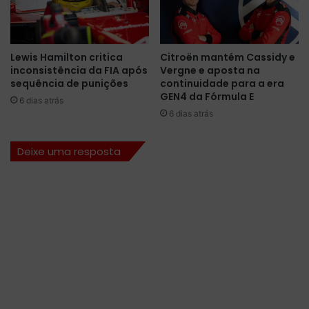
i
a
c
l
a
a
d
c
Lewis Hamilton critica
Citroën mantém Cassidy e
a
h
inconsistência da FIA após
Vergne e aposta na
p
a
sequência de punições
continuidade para a era
a
s
GEN4 da Fórmula E
6 dias atrás
r
s
6 dias atrás
a
i
L
r
a
e
Deixe uma resposta
n
s
d
e
o
r
N
v
o
a
r
p
r
a
i
r
s
a
n
G
o
e