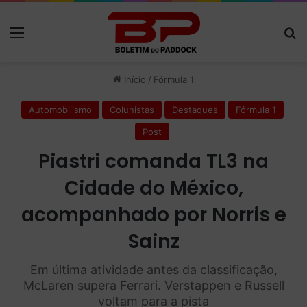
Menu
P
Início
/
Fórmula 1
Automobilismo
Colunistas
Destaques
Fórmula 1
Post
Piastri comanda TL3 na
Cidade do México,
acompanhado por Norris e
Sainz
Em última atividade antes da classificação,
McLaren supera Ferrari. Verstappen e Russell
voltam para a pista